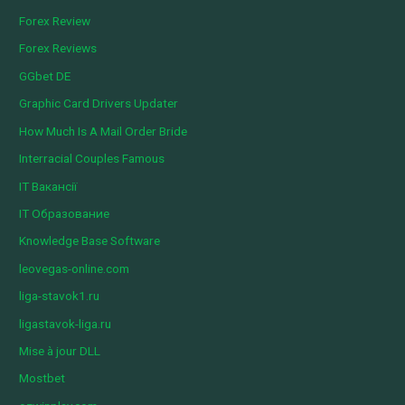
Forex Review
Forex Reviews
GGbet DE
Graphic Card Drivers Updater
How Much Is A Mail Order Bride
Interracial Couples Famous
IT Вакансії
IT Образование
Knowledge Base Software
leovegas-online.com
liga-stavok1.ru
ligastavok-liga.ru
Mise à jour DLL
Mostbet