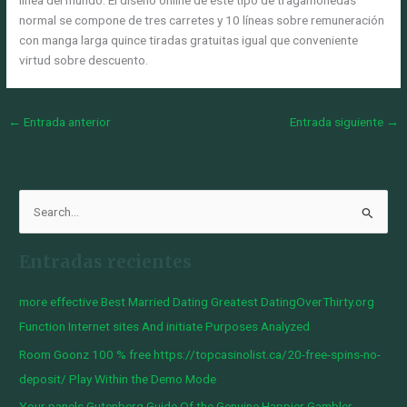
normal se compone de tres carretes y 10 líneas sobre remuneración
con manga larga quince tiradas gratuitas igual que conveniente
virtud sobre descuento.
←
Entrada anterior
Entrada siguiente
→
B
u
Entradas recientes
s
c
more effective Best Married Dating Greatest DatingOverThirty.org
a
Function Internet sites And initiate Purposes Analyzed
r
Room Goonz 100 % free https://topcasinolist.ca/20-free-spins-no-
p
deposit/ Play Within the Demo Mode
o
Your panels Gutenberg Guide Of the Genuine Happier Gambler