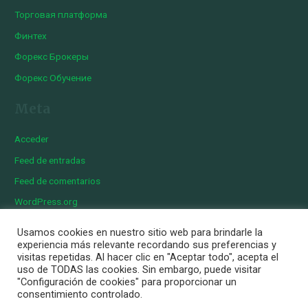
Торговая платформа
Финтех
Форекс Брокеры
Форекс Обучение
Meta
Acceder
Feed de entradas
Feed de comentarios
WordPress.org
Usamos cookies en nuestro sitio web para brindarle la
experiencia más relevante recordando sus preferencias y
visitas repetidas. Al hacer clic en "Aceptar todo", acepta el
Copyright © 2026 Iberian Exotics | Diseñado por
Momark
uso de TODAS las cookies. Sin embargo, puede visitar
Aviso Legal
"Configuración de cookies" para proporcionar un
consentimiento controlado.
Política de cookies