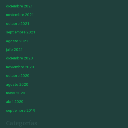
diciembre 2021
noviembre 2021
octubre 2021
septiembre 2021
agosto 2021
julio 2021
diciembre 2020
noviembre 2020
octubre 2020
agosto 2020
mayo 2020
abril 2020
septiembre 2019
Categorías