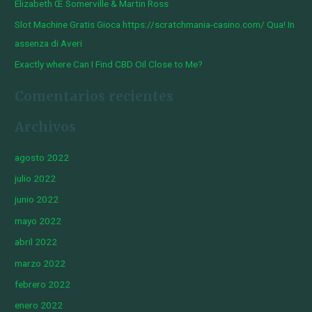
Elizabeth Œ Somerville & Martin Ross
Slot Machine Gratis Gioca https://scratchmania-casino.com/ Qua! In
assenza di Averi
Exactly where Can I Find CBD Oil Close to Me?
Comentarios recientes
Archivos
agosto 2022
julio 2022
junio 2022
mayo 2022
abril 2022
marzo 2022
febrero 2022
enero 2022