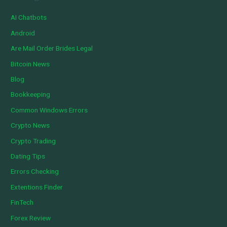
AI Chatbots
Android
Are Mail Order Brides Legal
Bitcoin News
Blog
Bookkeeping
Common Windows Errors
Crypto News
Crypto Trading
Dating Tips
Errors Checking
Extentions Finder
FinTech
Forex Review