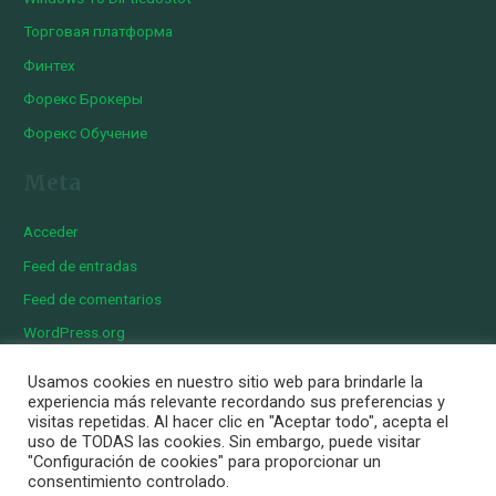
Торговая платформа
Финтех
Форекс Брокеры
Форекс Обучение
Meta
Acceder
Feed de entradas
Feed de comentarios
WordPress.org
Usamos cookies en nuestro sitio web para brindarle la
experiencia más relevante recordando sus preferencias y
visitas repetidas. Al hacer clic en "Aceptar todo", acepta el
Copyright © 2026 Iberian Exotics | Diseñado por
Momark
uso de TODAS las cookies. Sin embargo, puede visitar
Aviso Legal
"Configuración de cookies" para proporcionar un
consentimiento controlado.
Política de cookies