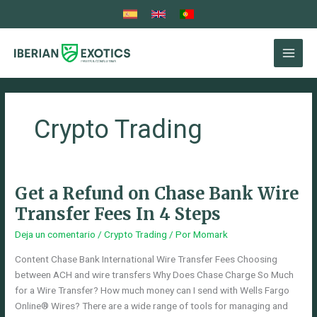
Ir
al
contenido
Crypto Trading
Get a Refund on Chase Bank Wire
Get
a
Transfer Fees In 4 Steps
Refund
Deja un comentario
/
Crypto Trading
/ Por
Momark
on
Chase
Content Chase Bank International Wire Transfer Fees Choosing
Bank
between ACH and wire transfers Why Does Chase Charge So Much
Wire
for a Wire Transfer? How much money can I send with Wells Fargo
Transfer
Online® Wires? There are a wide range of tools for managing and
Fees