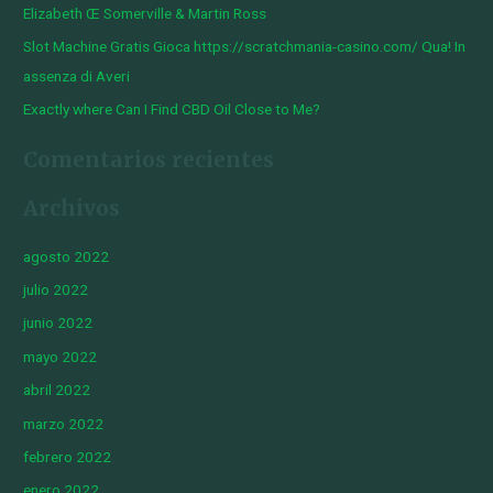
Elizabeth Œ Somerville & Martin Ross
Slot Machine Gratis Gioca https://scratchmania-casino.com/ Qua! In
assenza di Averi
Exactly where Can I Find CBD Oil Close to Me?
Comentarios recientes
Archivos
agosto 2022
julio 2022
junio 2022
mayo 2022
abril 2022
marzo 2022
febrero 2022
enero 2022