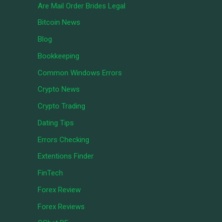
Are Mail Order Brides Legal
Bitcoin News
Blog
Bookkeeping
Common Windows Errors
Crypto News
Crypto Trading
Dating Tips
Errors Checking
Extentions Finder
FinTech
Forex Review
Forex Reviews