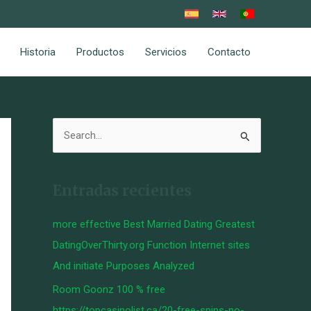
Historia
Productos
Servicios
Contacto
B
u
s
Entradas recientes
c
a
more effective Best Married Dating Greatest
r
DatingOverThirty.org Function Internet sites
p
And initiate Purposes Analyzed
o
Room Goonz 100 % free
r
https://topcasinolist.ca/20-free-spins-no-