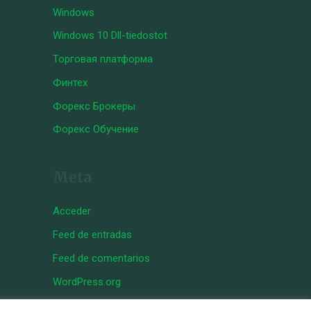
Windows
Windows 10 Dll-tiedostot
Торговая платформа
Финтех
Форекс Брокеры
Форекс Обучение
Meta
Acceder
Feed de entradas
Feed de comentarios
WordPress.org