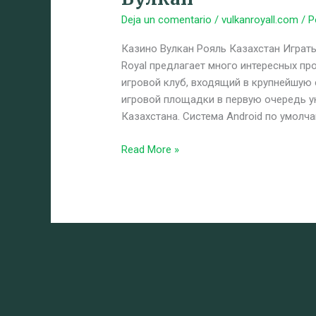
Приложении
Вулкан,
Deja un comentario
/
vulkanroyall.com
/ P
Стратегии
Казино Вулкан Рояль Казахстан Играть 
И
Royal предлагает много интересных про
Приложения
игровой клуб, входящий в крупнейшую 
Для
игровой площадки в первую очередь ук
Обмана
Казахстана. Система Android по умолча
Казино
Вулкан
Read More »