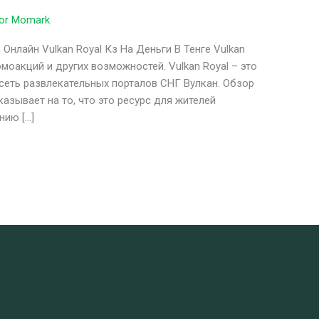
or
Momark
Онлайн Vulkan Royal Кз На Деньги В Тенге Vulkan
моакций и других возможностей. Vulkan Royal – это
сеть развлекательных порталов СНГ Вулкан. Обзор
азывает на то, что это ресурс для жителей
нию […]