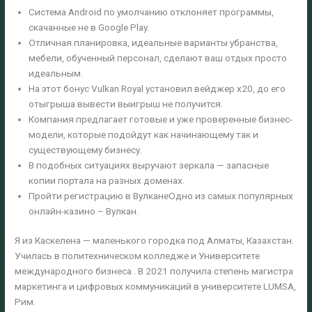
Система Android по умолчанию отклоняет программы,
скачанные не в Google Play.
Отличная планировка, идеальные варианты убранства,
мебели, обученный персонал, сделают ваш отдых просто
идеальным.
На этот бонус Vulkan Royal установил вейджер х20, до его
отыгрыша вывести выигрыш не получится.
Компания предлагает готовые и уже проверенные бизнес-
модели, которые подойдут как начинающему так и
существующему бизнесу.
В подобных ситуациях выручают зеркала — запасные
копии портала на разных доменах.
Пройти регистрацию в ВулканеОдно из самых популярных
онлайн-казино – Вулкан.
Я из Каскелена — маленького городка под Алматы, Казахстан.
Училась в политехническом колледже и Университете
международного бизнеса . В 2021 получила степень магистра
маркетинга и цифровых коммуникаций в университете LUMSA,
Рим.