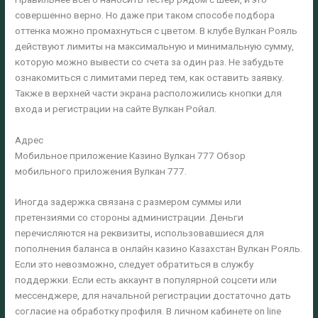
совершенно верно. Но даже при таком способе подбора
оттенка можно промахнуться с цветом. В клубе Вулкан Рояль
действуют лимиты на максимальную и минимальную сумму,
которую можно вывести со счета за один раз. Не забудьте
ознакомиться с лимитами перед тем, как оставить заявку.
Также в верхней части экрана расположились кнопки для
входа и регистрации на сайте Вулкан Ройал.
Адрес
Мобильное приложение Казино Вулкан 777 Обзор
мобильного приложения Вулкан 777.
Иногда задержка связана с размером суммы или
претензиями со стороны администрации. Деньги
перечисляются на реквизиты, использовавшиеся для
пополнения баланса в онлайн казино Казахстан Вулкан Рояль.
Если это невозможно, следует обратиться в службу
поддержки. Если есть аккаунт в популярной соцсети или
мессенджере, для начальной регистрации достаточно дать
согласие на обработку профиля. В личном кабинете on line