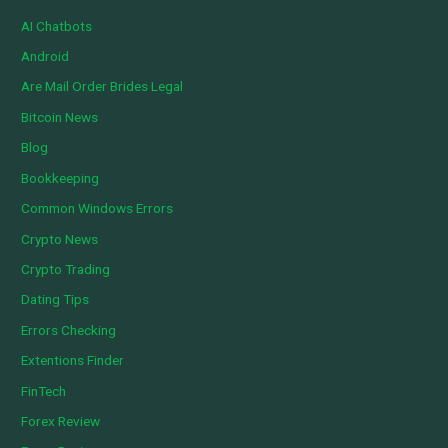
AI Chatbots
Android
Are Mail Order Brides Legal
Bitcoin News
Blog
Bookkeeping
Common Windows Errors
Crypto News
Crypto Trading
Dating Tips
Errors Checking
Extentions Finder
FinTech
Forex Review