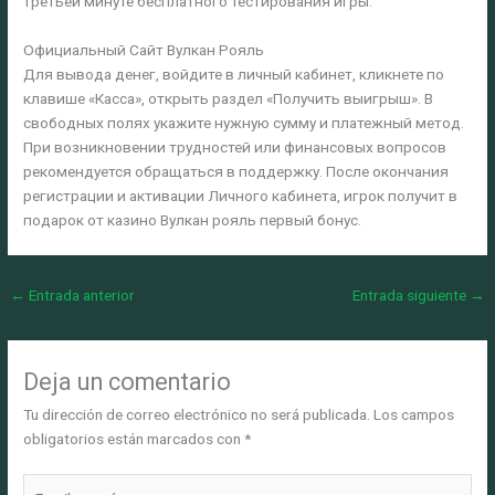
третьей минуте бесплатного тестирования игры.
Официальный Сайт Вулкан Рояль
Для вывода денег, войдите в личный кабинет, кликнете по
клавише «Касса», открыть раздел «Получить выигрыш». В
свободных полях укажите нужную сумму и платежный метод.
При возникновении трудностей или финансовых вопросов
рекомендуется обращаться в поддержку. После окончания
регистрации и активации Личного кабинета, игрок получит в
подарок от казино Вулкан рояль первый бонус.
←
Entrada anterior
Entrada siguiente
→
Deja un comentario
Tu dirección de correo electrónico no será publicada.
Los campos
obligatorios están marcados con
*
Escribe