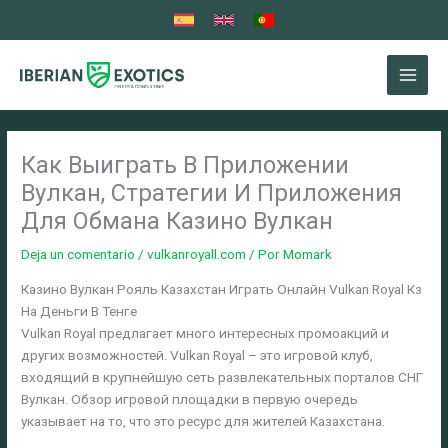
Ir
al
contenido
Как Выиграть В Приложении
Вулкан, Стратегии И Приложения
Для Обмана Казино Вулкан
Deja un comentario
/
vulkanroyall.com
/ Por
Momark
Казино Вулкан Рояль Казахстан Играть Онлайн Vulkan Royal Кз
На Деньги В Тенге
Vulkan Royal предлагает много интересных промоакций и
других возможностей. Vulkan Royal – это игровой клуб,
входящий в крупнейшую сеть развлекательных порталов СНГ
Вулкан. Обзор игровой площадки в первую очередь
указывает на то, что это ресурс для жителей Казахстана.