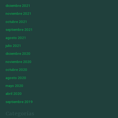
diciembre 2021
noviembre 2021
octubre 2021
septiembre 2021
agosto 2021
julio 2021
diciembre 2020
noviembre 2020
octubre 2020
agosto 2020
mayo 2020
abril 2020
septiembre 2019
Categorías