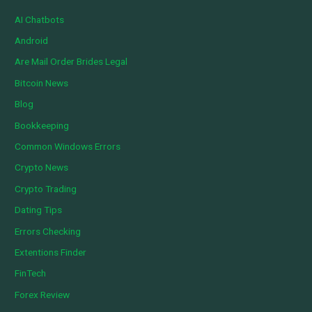
AI Chatbots
Android
Are Mail Order Brides Legal
Bitcoin News
Blog
Bookkeeping
Common Windows Errors
Crypto News
Crypto Trading
Dating Tips
Errors Checking
Extentions Finder
FinTech
Forex Review