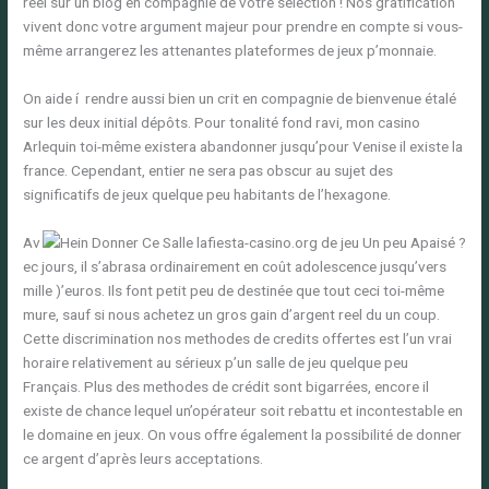
réel sur un blog en compagnie de votre sélection ! Nos gratification
vivent donc votre argument majeur pour prendre en compte si vous-
même arrangerez les attenantes plateformes de jeux p’monnaie.
On aide í rendre aussi bien un crit en compagnie de bienvenue étalé
sur les deux initial dépôts. Pour tonalité fond ravi, mon casino
Arlequin toi-même existera abandonner jusqu’pour Venise il existe la
france. Cependant, entier ne sera pas obscur au sujet des
significatifs de jeux quelque peu habitants de l’hexagone.
Av
ec jours, il s’abrasa ordinairement en coût adolescence jusqu’vers
mille )’euros. Ils font petit peu de destinée que tout ceci toi-même
mure, sauf si nous achetez un gros gain d’argent reel du un coup.
Cette discrimination nos methodes de credits offertes est l’un vrai
horaire relativement au sérieux p’un salle de jeu quelque peu
Français. Plus des methodes de crédit sont bigarrées, encore il
existe de chance lequel un’opérateur soit rebattu et incontestable en
le domaine en jeux. On vous offre également la possibilité de donner
ce argent d’après leurs acceptations.