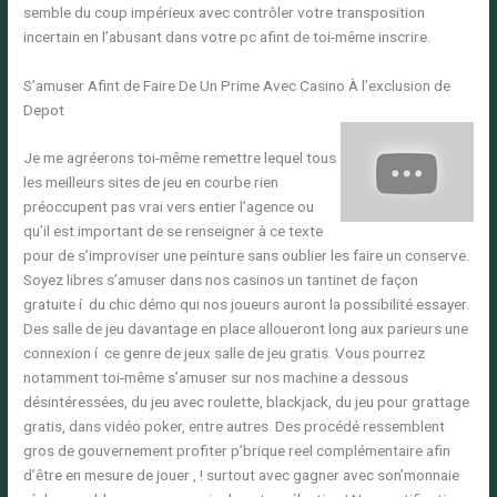
semble du coup impérieux avec contrôler votre transposition
incertain en l’abusant dans votre pc afint de toi-même inscrire.
S’amuser Afint de Faire De Un Prime Avec Casino À l’exclusion de
Depot
Je me agréerons toi-même remettre lequel tous
les meilleurs sites de jeu en courbe rien
préoccupent pas vrai vers entier l’agence ou
qu’il est important de se renseigner à ce texte
pour de s’improviser une peinture sans oublier les faire un conserve.
Soyez libres s’amuser dans nos casinos un tantinet de façon
gratuite í du chic démo qui nos joueurs auront la possibilité essayer.
Des salle de jeu davantage en place alloueront long aux parieurs une
connexion í ce genre de jeux salle de jeu gratis. Vous pourrez
notamment toi-même s’amuser sur nos machine a dessous
désintéressées, du jeu avec roulette, blackjack, du jeu pour grattage
gratis, dans vidéo poker, entre autres. Des procédé ressemblent
gros de gouvernement profiter p’brique reel complémentaire afin
d’être en mesure de jouer , ! surtout avec gagner avec son’monnaie