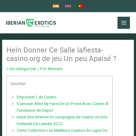
Ir
al
contenido
Hein Donner Ce Salle lafiesta-
casino.org de jeu Un peu Apaisé ?
/
Sin categorizar
/ Por
Momark
Satisfait
Empocher Í du Casino
S’amuser Afint de Faire De Un Prime Avec Casino À
l’exclusion de Depot
Initial Site internet En compagnie de Casino Un brin
Hollande De Lannée 2022
Cette Collection Les Meilleurs Casinos En Ligne De