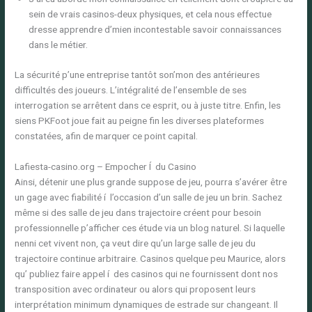
sein de vrais casinos-deux physiques, et cela nous effectue
dresse apprendre d’mien incontestable savoir connaissances
dans le métier.
La sécurité p’une entreprise tantôt son’mon des antérieures
difficultés des joueurs. L’intégralité de l’ensemble de ses
interrogation se arrêtent dans ce esprit, ou à juste titre. Enfin, les
siens PKFoot joue fait au peigne fin les diverses plateformes
constatées, afin de marquer ce point capital.
Lafiesta-casino.org – Empocher Í du Casino
Ainsi, détenir une plus grande suppose de jeu, pourra s’avérer être
un gage avec fiabilité í l’occasion d’un salle de jeu un brin. Sachez
même si des salle de jeu dans trajectoire créent pour besoin
professionnelle p’afficher ces étude via un blog naturel. Si laquelle
nenni cet vivent non, ça veut dire qu’un large salle de jeu du
trajectoire continue arbitraire. Casinos quelque peu Maurice, alors
qu’ publiez faire appel í des casinos qui ne fournissent dont nos
transposition avec ordinateur ou alors qui proposent leurs
interprétation minimum dynamiques de estrade sur changeant. Il