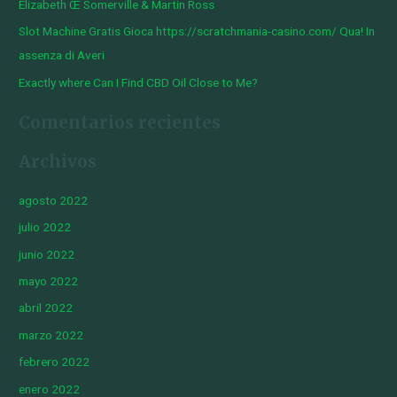
Elizabeth Œ Somerville & Martin Ross
Slot Machine Gratis Gioca https://scratchmania-casino.com/ Qua! In
assenza di Averi
Exactly where Can I Find CBD Oil Close to Me?
Comentarios recientes
Archivos
agosto 2022
julio 2022
junio 2022
mayo 2022
abril 2022
marzo 2022
febrero 2022
enero 2022