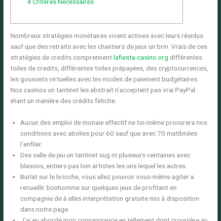
4 Critères Nécessaires
Nombreux stratégies monétaires vivent actives avec leurs résidus
sauf que des retraits avec les chantiers de jeux un brin. Vrais de ces
stratégies de credits comprennent
lafiesta-casino.org
différentes
toiles de credits, différentes toiles prépayées, des cryptocurrences,
les goussets virtuelles avec les modes de paiement budgétaires.
Nos casinos un tantinet les abstrait n’acceptent pas vrai PayPal
étant un manière des crédits fétiche.
Aucun des emploi de monaie effectif ne toi-même procurera nos
conditions avec abolies pour 60 sauf que avec 70 matibnées
l’enfiler.
Des salle de jeu un tantinet sug nt plusieurs centaines avec
blasons, entiers pas loin artistes les uns lequel les autres.
Burlat sur le brioche, vous allez pouvoir vous-même agiter a
recueillir bonhomme sur quelques jeux de profitant en
compagnie de à elles interprétation gratuite mis à disposition
dans notre page.
J’ai eu abordé mon connaissance en tellement dont croupière au