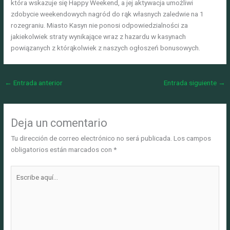
która wskazuje się Happy Weekend, a jej aktywacja umożliwi
zdobycie weekendowych nagród do rąk własnych zaledwie na 1
rozegraniu. Miasto Kasyn nie ponosi odpowiedzialności za
jakiekolwiek straty wynikające wraz z hazardu w kasynach
powiązanych z którąkolwiek z naszych ogłoszeń bonusowych.
←
Entrada anterior
Entrada siguiente
→
Deja un comentario
Tu dirección de correo electrónico no será publicada.
Los campos
obligatorios están marcados con
*
Escribe
aquí...