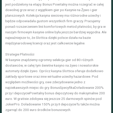
jest podzielony na etapy. Bonus Powitalny można rozegrać w całej
dowolnej grze wraz z wyjątkiem gier po Kasynie na Żywo i gier
planszowych. Kolekcja kasyna sieciowy ma różnorodne uciechy i
będzie odpowiadała gustom wszystkich firm graczy. Pracujemy
ponad rozszerzeniem linii komfortowych metod płatności, by gra w
naszym firmowym kasynie online była jeszcze bardziej wygodna. Ale
najważniejsze to, że Slottica dzięki polsce działa na bazie
międzynarodowej licencji oraz jest całkowicie legalne.
Strategie Płatności
W kasynie znajdziemy ogromny selekcja gier od 80 różnych
dostawców, w całej tym świetne kasyno na żywo i nowatorskie
automaty dzięki żywo. Oprócz kasyna Slottica oferuje dodatkowo
zakłady sportowe oraz inne wirtualne uciechy hazardowe. Pod
względem możliwości gry, owe zdecydowanie jedno z
najciekawszych miejsc do gry. BonusSpecyfikaDoładowanie 200%
przy I depozyciePowitalny bonus depozytowy do maksymalnie 200
euro. W gratisie zdobywa się jeszcze 25 darmowych spinów pod
JokerPro. Doładowanie 150% przy II depozycieTu także można
zgarnąć do 200 euro środków bonusowych.