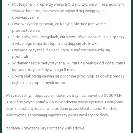
Profesjonalni krupierzy wesprą Ci zanurzyć się w niesamowitym
świecie hazardu, zapewniając najbardziej wciągające
doświadczenie.
Owo wszystko sprawia, że Kasyno Slottica jest warte
przetestowania.
Z dolarów, rubli rosyjskich, euro czy lirów tureckich, a dla graczy
z własnego kraju dostępne znajdują się złotówki.
I wypada przyznać, że cechująca je twórcy naprawdę się
postarali.
W danym teście merytoryczną i kulturalną reakcja od konsultanta
kasyna otrzymaliśmy w ciągu 5 minut.
Sporą słabością kasyna są ogromne progi wypłat obok pomocy
najbardziej popularnych metod.
Przy naczelnym depozycie możemy otrzymać nawet do 3500 PLN i
165 darmowych spinów do odwiedzenia wykorzystania. Następnie
środki zostaną przelane na podane przez klienta dane. Portfele
elektryczne zapewniają najszybszy okres wypłaty środków.
żądania Dotyczące Gry Potrzeby Zakładowe