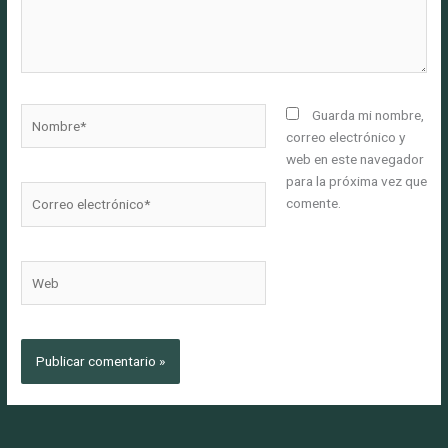
Nombre*
Guarda mi nombre,
correo electrónico y
web en este navegador
para la próxima vez que
Correo
comente.
electrónico*
Web