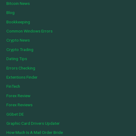
Bitcoin News
Blog
Bookkeeping
Common Windows Errors
Crypto News
Crypto Trading
Dating Tips
Errors Checking
Extentions Finder
FinTech
Forex Review
Forex Reviews
GGbet DE
Graphic Card Drivers Updater
How Much Is A Mail Order Bride