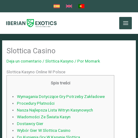
Ir
al
contenido
Slottica Casino
Deja un comentario
/
Slottica Kasyno
/ Por
Momark
Slottica Kasyno Online W Polsce
Spis treści
Wymagania Dotyczące Gry Potrzeby Zakładowe
Procedury Płatności
Nasza Najlepsza Lista Witryn Kasynowych
Wiadomości Ze Świata Kasyn
Dostawcy Gier
Wybór Gier W Slottica Casino
Do Kupienia Gry W Kasynie Slottica