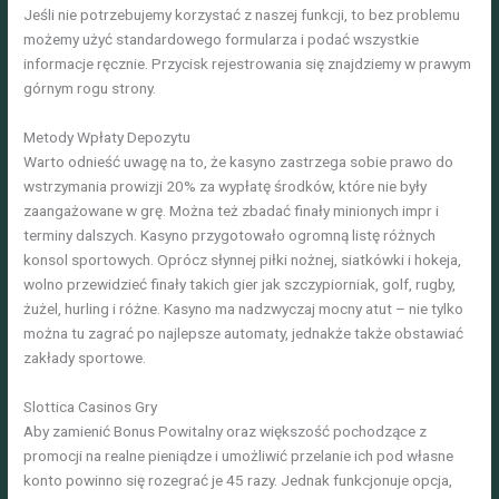
Jeśli nie potrzebujemy korzystać z naszej funkcji, to bez problemu
możemy użyć standardowego formularza i podać wszystkie
informacje ręcznie. Przycisk rejestrowania się znajdziemy w prawym
górnym rogu strony.
Metody Wpłaty Depozytu
Warto odnieść uwagę na to, że kasyno zastrzega sobie prawo do
wstrzymania prowizji 20% za wypłatę środków, które nie były
zaangażowane w grę. Można też zbadać finały minionych impr i
terminy dalszych. Kasyno przygotowało ogromną listę różnych
konsol sportowych. Oprócz słynnej piłki nożnej, siatkówki i hokeja,
wolno przewidzieć finały takich gier jak szczypiorniak, golf, rugby,
żużel, hurling i różne. Kasyno ma nadzwyczaj mocny atut – nie tylko
można tu zagrać po najlepsze automaty, jednakże także obstawiać
zakłady sportowe.
Slottica Casinos Gry
Aby zamienić Bonus Powitalny oraz większość pochodzące z
promocji na realne pieniądze i umożliwić przelanie ich pod własne
konto powinno się rozegrać je 45 razy. Jednak funkcjonuje opcja,