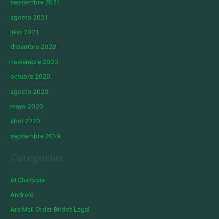
septiembre 2021
agosto 2021
julio 2021
diciembre 2020
noviembre 2020
octubre 2020
agosto 2020
mayo 2020
abril 2020
septiembre 2019
Categorías
AI Chatbots
Android
Are Mail Order Brides Legal