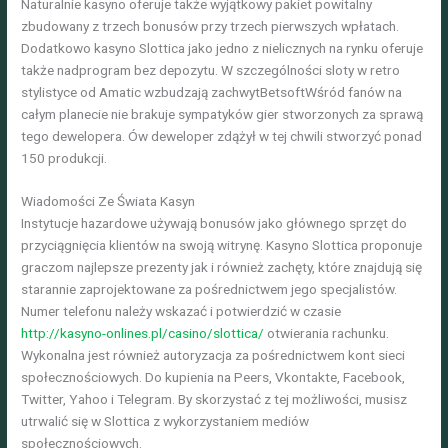
Naturalnie kasyno oferuje także wyjątkowy pakiet powitalny
zbudowany z trzech bonusów przy trzech pierwszych wpłatach.
Dodatkowo kasyno Slottica jako jedno z nielicznych na rynku oferuje
także nadprogram bez depozytu. W szczególności sloty w retro
stylistyce od Amatic wzbudzają zachwytBetsoftWśród fanów na
całym planecie nie brakuje sympatyków gier stworzonych za sprawą
tego dewelopera. Ów deweloper zdążył w tej chwili stworzyć ponad
150 produkcji.
Wiadomości Ze Świata Kasyn
Instytucje hazardowe używają bonusów jako głównego sprzęt do
przyciągnięcia klientów na swoją witrynę. Kasyno Slottica proponuje
graczom najlepsze prezenty jak i również zachęty, które znajdują się
starannie zaprojektowane za pośrednictwem jego specjalistów.
Numer telefonu należy wskazać i potwierdzić w czasie
http://kasyno-onlines.pl/casino/slottica/
otwierania rachunku.
Wykonalna jest również autoryzacja za pośrednictwem kont sieci
społecznościowych. Do kupienia na Peers, Vkontakte, Facebook,
Twitter, Yahoo i Telegram. By skorzystać z tej możliwości, musisz
utrwalić się w Slottica z wykorzystaniem mediów
społecznościowych.