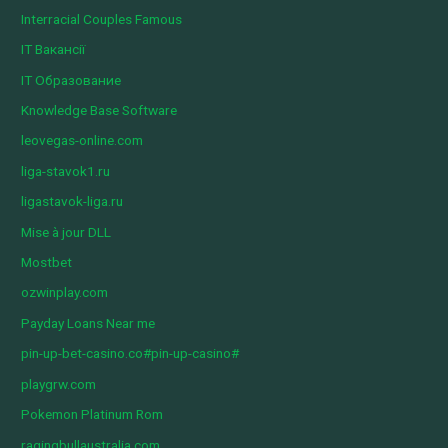
Interracial Couples Famous
IT Вакансії
IT Образование
Knowledge Base Software
leovegas-online.com
liga-stavok1.ru
ligastavok-liga.ru
Mise à jour DLL
Mostbet
ozwinplay.com
Payday Loans Near me
pin-up-bet-casino.co#pin-up-casino#
playgrw.com
Pokemon Platinum Rom
ragingbullaustralia.com