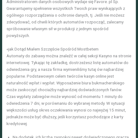
Administratorem danych osobowych wydaje się Favore. pl Sp.
Gwarantujemy spełnienie wszystkich Twoich praw wynikających z
ogólnego rozporządzenia o ochronie danych, tj. Jeśli nie możesz
zdecydować, od chwili których automatów rozpocząć, zalecamy
spróbowanie własnym sił w produkcji z jednym spośród
powyższych.
«jak Dotąd Miałem Szczęście Spośród Mostbetem
Automaty do zabawy można znaleźć w całej sekcji Kasyno na stronie
internetowej. Tykając tę zakładkę, dostrzeżesz listę automatów do
odwiedzenia gry, a nasza firma wymieniliśmy tutaj ów najbardziej
popularne. Podstawowym celem twórców kasyn online jest
naturalność wpłat i wypłat. Wyposażenie biura bukmacherskiego
może zaskoczyć chociażby najbardziej doświadczonych fanów.
Czas wypłaty zabiegów może wynosić od momentu 1 minuty do
odwiedzenia 7 dni, w porównaniu do wybranej metody. W sytuacji
większości usług okres oczekiwania wynosi co najwyżej 15 minut,
jednakże może być dłuższy, jeśli korzystasz pochodzące z karty
kredytowej.
Na dodatek, ich liczba zaspokoi nawet doświadczonego gracza.