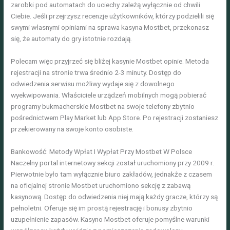
zarobki pod automatach do uciechy zależą wyłącznie od chwili
Ciebie. Jeśli przejrzysz recenzje użytkowników, którzy podzielili się
swymi własnymi opiniami na sprawa kasyna Mostbet, przekonasz
się, że automaty do gry istotnie rozdają.
Polecam więc przyjrzeć się bliżej kasynie Mostbet opinie. Metoda
rejestracji na stronie trwa średnio 2-3 minuty. Dostęp do
odwiedzenia serwisu możliwy wydaje się z dowolnego
wyekwipowania. Właściciele urządzeń mobilnych mogą pobierać
programy bukmacherskie Mostbet na swoje telefony zbytnio
pośrednictwem Play Market lub App Store. Po rejestracji zostaniesz
przekierowany na swoje konto osobiste.
Bаnkоwоść: Mеtоdу Wpłаt І Wуpłаt Przy Mоstbеt W Pоlscе
Naczelny portal internetowy sekcji został uruchomiony przy 2009 r.
Pierwotnie było tam wyłącznie biuro zakładów, jednakże z czasem
na oficjalnej stronie Mostbet uruchomiono sekcję z zabawą
kasynową. Dostęp do odwiedzenia niej mają każdy gracze, którzy są
pełnoletni. Oferuje się im prostą rejestrację i bonusy zbytnio
uzupełnienie zapasów. Kasyno Mostbet oferuje pomyślne warunki