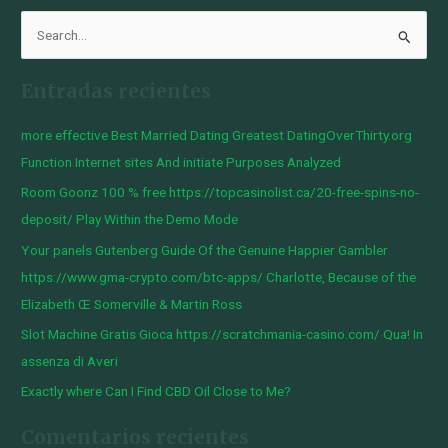
B
u
Entradas recientes
s
c
more effective Best Married Dating Greatest DatingOverThirty.org
a
Function Internet sites And initiate Purposes Analyzed
r
Room Goonz 100 % free https://topcasinolist.ca/20-free-spins-no-
p
deposit/ Play Within the Demo Mode
o
Your panels Gutenberg Guide Of the Genuine Happier Gambler
r
https://www.gma-crypto.com/btc-apps/ Charlotte, Because of the
:
Elizabeth Œ Somerville & Martin Ross
Slot Machine Gratis Gioca https://scratchmania-casino.com/ Qua! In
assenza di Averi
Exactly where Can I Find CBD Oil Close to Me?
Comentarios recientes