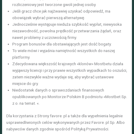
rozliczeniowy jest tworzone gwoli jednej osoby.
Jeśli gracz chce jak najżwawiej uzyskać odpowiedź, ma
obowiązek wybrać pierwszą alternatywę.
Jednocześnie występuje nieduża szybkość wypłat, niewysoka
niezawodność, powolna prędkość przetwarzania żądań, oraz
nawet problemy z uczciwością firmy.
Program bonusów dla obstawiających jest dość bogaty.
To wiele mówi i wyjaśnia namiętność wszystkich do naszej
platformy.
Zdecydowana większość krajowych «klonów» Mostbetu działa
wyjąwszy licencji i przy prawie wszystkich wypadkach to oszuści,
zatem niezwykle ważne wydaje się, aby wybrać ustawowe
miejsce do gry.
Niedostatek danych o sprawozdaniach finansowych
opublikowanych po Monitorze Polskim B podmiotu «Mostbet Sp.
z o. na temat. «.
Dla korzystania z Strony favore. pl a także dla wypełnienia legalnie
usprawiedliwionych celów wykonywanych przez Favore. pl Sp. Albo
nabywców danych zgodnie spośród Polityką Prywatności.