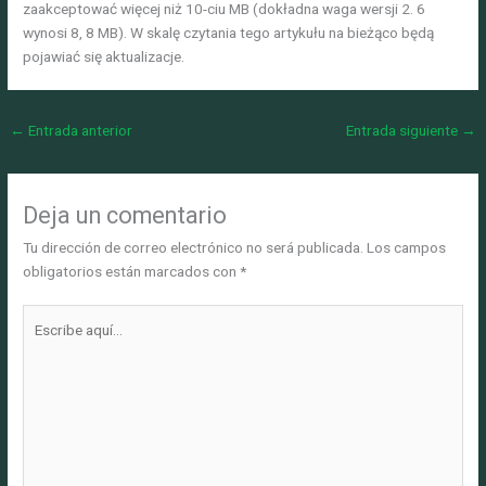
zaakceptować więcej niż 10-ciu MB (dokładna waga wersji 2. 6
wynosi 8, 8 MB). W skalę czytania tego artykułu na bieżąco będą
pojawiać się aktualizacje.
←
Entrada anterior
Entrada siguiente
→
Deja un comentario
Tu dirección de correo electrónico no será publicada.
Los campos
obligatorios están marcados con
*
Escribe
aquí...