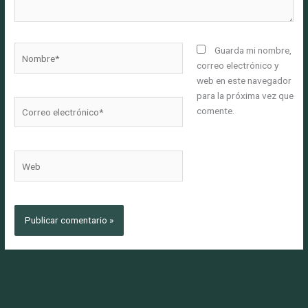
Nombre*
Guarda mi nombre,
correo electrónico y
web en este navegador
para la próxima vez que
Correo
comente.
electrónico*
Web