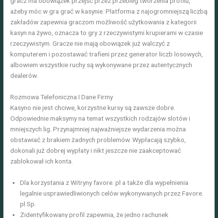
gracz ma obowiązek przejść przez przebieg tworzenia profilu,
ażeby móc w gra grać w kasynie. Platforma z najogromniejszą liczbą
zakładów zapewnia graczom możliwość użytkowania z kategorii
kasyn na żywo, oznacza to gry z rzeczywistymi krupierami w czasie
rzeczywistym. Gracze nie mają obowiązek już walczyć z
komputerem i pozostawać trafieni przez generator liczb losowych,
albowiem wszystkie ruchy są wykonywane przez autentycznych
dealerów.
Rozmowa Telefoniczna I Dane Firmy
Kasyno nie jest chciwe, korzystne kursy są zawsze dobre.
Odpowiednie maksymy na temat wszystkich rodzajów slotów i
mniejszych lig. Przynajmniej najważniejsze wydarzenia można
obstawiać z brakiem żadnych problemów. Wypłacają szybko,
dokonali już dobrej wypłaty i nikt jeszcze nie zaakceptować
zablokował ich konta.
Dla korzystania z Witryny favore. pl a także dla wypełnienia
legalnie usprawiedliwionych celów wykonywanych przez Favore.
pl Sp.
Zidentyfikowany profil zapewnia, że jedno rachunek