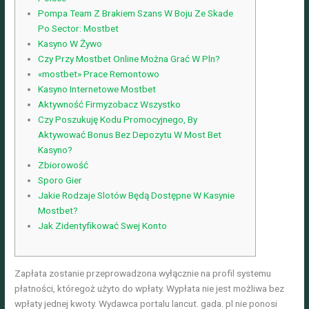
Pompa Team Z Brakiem Szans W Boju Ze Skade
Po Sector: Mostbet
Kasyno W Żywo
Czy Przy Mostbet Online Można Grać W Pln?
«mostbet» Prace Remontowo
Kasyno Internetowe Mostbet
Aktywność Firmyzobacz Wszystko
Czy Poszukuję Kodu Promocyjnego, By
Aktywować Bonus Bez Depozytu W Most Bet
Kasyno?
Zbiorowość
Sporo Gier
Jakie Rodzaje Slotów Będą Dostępne W Kasynie
Mostbet?
Jak Zidentyfikować Swej Konto
Zapłata zostanie przeprowadzona wyłącznie na profil systemu
płatności, któregoż użyto do wpłaty. Wypłata nie jest możliwa bez
wpłaty jednej kwoty. Wydawca portalu lancut. gada. pl nie ponosi