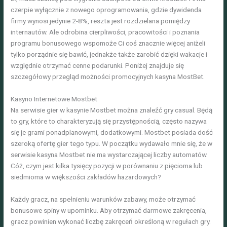
czerpie wyłącznie z nowego oprogramowania, gdzie dywidenda
firmy wynosi jedynie 2-8%, reszta jest rozdzielana pomiędzy
internautów. Ale odrobina cierpliwości, pracowitości i poznania
programu bonusowego wspomoże Ci coś znacznie więcej aniżeli
tylko porządnie się bawić, jednakże także zarobić dzięki wakacje i
względnie otrzymać cenne podarunki. Poniżej znajduje się
szczegółowy przegląd możności promocyjnych kasyna MostBet.
Kasyno Internetowe Mostbet
Na serwisie gier w kasynie Mostbet można znaleźć gry casual. Będą
to gry, które to charakteryzują się przystępnością, często nazywa
się je grami ponadplanowymi, dodatkowymi. Mostbet posiada dość
szeroką ofertę gier tego typu. W początku wydawało mnie się, że w
serwisie kasyna Mostbet nie ma wystarczającej liczby automatów.
Cóż, czym jest kilka tysięcy pozycji w porównaniu z pięcioma lub
siedmioma w większości zakładów hazardowych?
Każdy gracz, na spełnieniu warunków zabawy, może otrzymać
bonusowe spiny w upominku. Aby otrzymać darmowe zakręcenia,
gracz powinien wykonać liczbę zakręceń określoną w regułach gry.