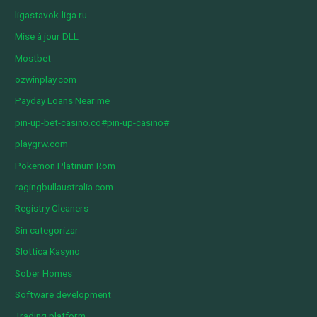
ligastavok-liga.ru
Mise à jour DLL
Mostbet
ozwinplay.com
Payday Loans Near me
pin-up-bet-casino.co#pin-up-casino#
playgrw.com
Pokemon Platinum Rom
ragingbullaustralia.com
Registry Cleaners
Sin categorizar
Slottica Kasyno
Sober Homes
Software development
Trading platform