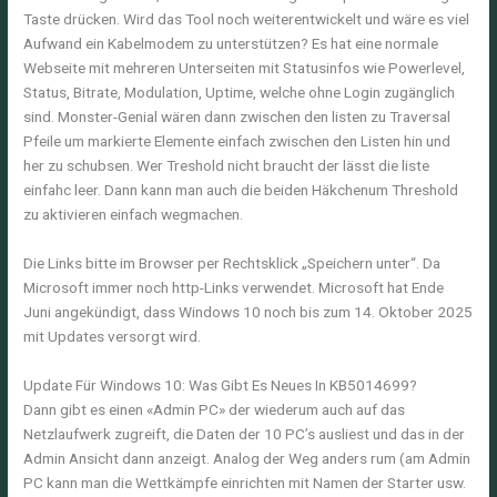
Taste drücken. Wird das Tool noch weiterentwickelt und wäre es viel
Aufwand ein Kabelmodem zu unterstützen? Es hat eine normale
Webseite mit mehreren Unterseiten mit Statusinfos wie Powerlevel,
Status, Bitrate, Modulation, Uptime, welche ohne Login zugänglich
sind. Monster-Genial wären dann zwischen den listen zu Traversal
Pfeile um markierte Elemente einfach zwischen den Listen hin und
her zu schubsen. Wer Treshold nicht braucht der lässt die liste
einfahc leer. Dann kann man auch die beiden Häkchenum Threshold
zu aktivieren einfach wegmachen.
Die Links bitte im Browser per Rechtsklick „Speichern unter“. Da
Microsoft immer noch http-Links verwendet. Microsoft hat Ende
Juni angekündigt, dass Windows 10 noch bis zum 14. Oktober 2025
mit Updates versorgt wird.
Update Für Windows 10: Was Gibt Es Neues In KB5014699?
Dann gibt es einen «Admin PC» der wiederum auch auf das
Netzlaufwerk zugreift, die Daten der 10 PC’s ausliest und das in der
Admin Ansicht dann anzeigt. Analog der Weg anders rum (am Admin
PC kann man die Wettkämpfe einrichten mit Namen der Starter usw.