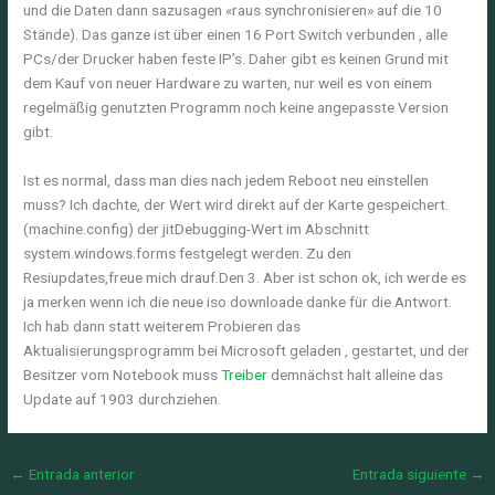
und die Daten dann sazusagen «raus synchronisieren» auf die 10
Stände). Das ganze ist über einen 16 Port Switch verbunden , alle
PCs/der Drucker haben feste IP’s. Daher gibt es keinen Grund mit
dem Kauf von neuer Hardware zu warten, nur weil es von einem
regelmäßig genutzten Programm noch keine angepasste Version
gibt.
Ist es normal, dass man dies nach jedem Reboot neu einstellen
muss? Ich dachte, der Wert wird direkt auf der Karte gespeichert.
(machine.config) der jitDebugging-Wert im Abschnitt
system.windows.forms festgelegt werden. Zu den
Resiupdates,freue mich drauf.Den 3. Aber ist schon ok, ich werde es
ja merken wenn ich die neue iso downloade danke für die Antwort.
Ich hab dann statt weiterem Probieren das
Aktualisierungsprogramm bei Microsoft geladen , gestartet, und der
Besitzer vom Notebook muss
Treiber
demnächst halt alleine das
Update auf 1903 durchziehen.
←
Entrada anterior
Entrada siguiente
→