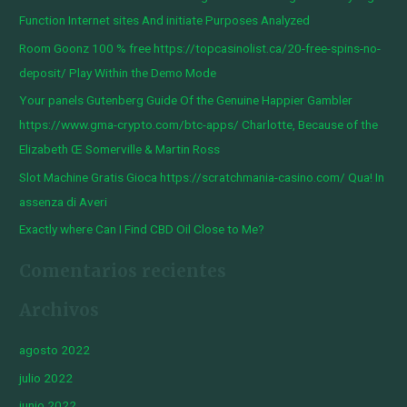
a
Function Internet sites And initiate Purposes Analyzed
r
Room Goonz 100 % free https://topcasinolist.ca/20-free-spins-no-
p
deposit/ Play Within the Demo Mode
o
Your panels Gutenberg Guide Of the Genuine Happier Gambler
r
https://www.gma-crypto.com/btc-apps/ Charlotte, Because of the
:
Elizabeth Œ Somerville & Martin Ross
Slot Machine Gratis Gioca https://scratchmania-casino.com/ Qua! In
assenza di Averi
Exactly where Can I Find CBD Oil Close to Me?
Comentarios recientes
Archivos
agosto 2022
julio 2022
junio 2022