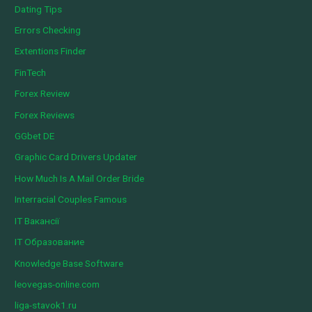
Dating Tips
Errors Checking
Extentions Finder
FinTech
Forex Review
Forex Reviews
GGbet DE
Graphic Card Drivers Updater
How Much Is A Mail Order Bride
Interracial Couples Famous
IT Вакансії
IT Образование
Knowledge Base Software
leovegas-online.com
liga-stavok1.ru