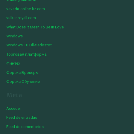
vavada-online-kz.com
vulkanroyall.com
What Does It Mean To Be In Love
Windows
Windows 10 Dll-tiedostot
Торговая платформа
Финтех
Форекс Брокеры
Форекс Обучение
Meta
Acceder
Feed de entradas
Feed de comentarios