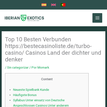
Ir
al
contenido
Top 10 Besten Verbunden
https://bestecasinoliste.de/turbo-
casino/ Casinos Land der dichter und
denker
/
Sin categorizar
/ Por
Momark
Content
Neueste Spielbank Kunde
Häufigste Bonus
Syllabus Unter einsatz von Deutsche
Angeschlossen Casinos Unter anderem