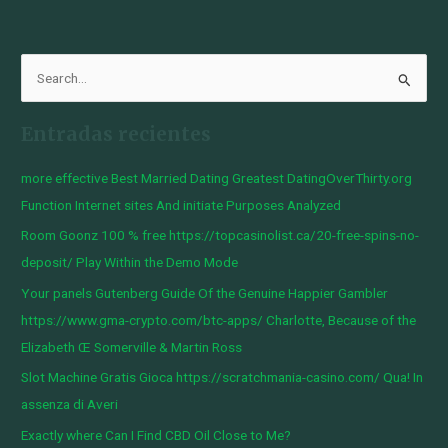
B
u
Entradas recientes
s
c
more effective Best Married Dating Greatest DatingOverThirty.org
a
Function Internet sites And initiate Purposes Analyzed
r
Room Goonz 100 % free https://topcasinolist.ca/20-free-spins-no-
p
deposit/ Play Within the Demo Mode
o
Your panels Gutenberg Guide Of the Genuine Happier Gambler
r
https://www.gma-crypto.com/btc-apps/ Charlotte, Because of the
:
Elizabeth Œ Somerville & Martin Ross
Slot Machine Gratis Gioca https://scratchmania-casino.com/ Qua! In
assenza di Averi
Exactly where Can I Find CBD Oil Close to Me?