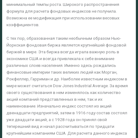
минимальный темпы роста. Широкого распространения
формула для расчета фондовых индексов не получила.
Возможна ее модификация при использовании весовых
коэффициентов.
С тех пор, образованная таким необычным образом Нью-
Йоркская фондовая биржа является крупнейшей фондовой
биржей в мире. Эта биржа всегда играла важную роль в
экономике США и всегда привлекала к себе внимание
различных слоев населения. Именно здесь рождались
финансовые империи таких великих людей как Морган,
Рокфеллер, Гарриман и др. Наиболее известным индексом в
мире может считаться Dow Jones Industrial Average. За время
своего существования в нем изменялось как количество
акций компаний представленных в нем, так и их
наименование. Изначально индекс состоял из акций
двенадцати предприятий, затем в 1916 году состав состоял
уже двадцати акций, а с 1928 года он принял свой
теперешний вид и начал рассчитываться по тридцати
крупнейшим компаниям США. Для расчета данного индекса