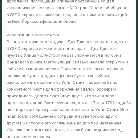
дробления, поглощения, слияния постоянны), общая
капитализация которых свыше $20 трлн. Говоря обобщенно,
NYSE Composite показывает среднюю стоимость всех акций
на Нью-Йоркской фондовой бирже.
Инвестиции в индекс NYSE
Главным отличием от индекса Доу-Джонса является то, что
NYSE Composite измеряется в долларах, а Доу-Джонс в
пунктах. Улица Уолл-Стрит не раз упоминается в истории
фондового рынка. С этой улицей связано немало открытий и
событий в мире финансов. Брокеры и маклеры совершали
сделки по купле-продаже ценных бумаг в кофейнях,
расположенных именно на Уолл-Стрит. Так как не было
конкретного места для оформления сделок, брокерам
приходилось долго искать друг друга, что замедляло
процесс торговли. Все изменилось, когда 17 мая 1792 года 24
нью-йоркских брокера собрались вместе на Уолл-Стрит 68 и
подписали соглашение о сотрудничестве только друг с
другом. В историю это соглашение вошло под названием
«Соглашение под платаном» , так как было подписано под
платановым деревом.