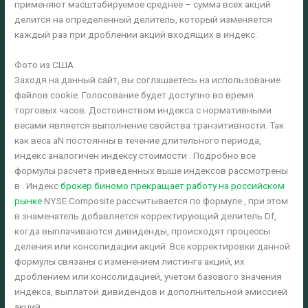
применяют масштабируемое среднее – сумма всех акций
делится на определенный делитель, который изменяется
каждый раз при дроблении акций входящих в индекс.
Фото из США
Заходя на данный сайт, вы соглашаетесь на использование
файлов cookie. Голосование будет доступно во время
торговых часов. Достоинством индекса с нормативными
весами является выполнение свойства транзитивности. Так
как веса аN постоянны в течение длительного периода,
индекс аналогичен индексу стоимости . Подробно все
формулы расчета приведенных выше индексов рассмотрены
в . Индекс
брокер биномо прекращает работу на российском
рынке
NYSE Composite рассчитывается по формуле , при этом
в знаменатель добавляется корректирующий делитель Df,
когда выплачиваются дивиденды, происходят процессы
деления или консолидации акций. Все корректировки данной
формулы связаны с изменением листинга акций, их
дроблением или консолидацией, учетом базового значения
индекса, выплатой дивидендов и дополнительной эмиссией
акций.