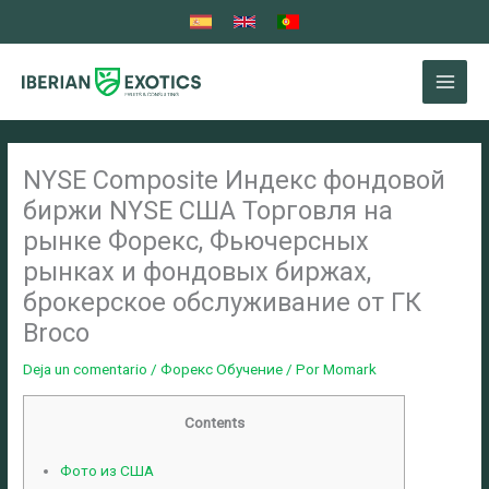
Ir
al
contenido
NYSE Composite Индекс фондовой
биржи NYSE США Торговля на
рынке Форекс, Фьючерсных
рынках и фондовых биржах,
брокерское обслуживание от ГК
Broco
Deja un comentario
/
Форекс Обучение
/ Por
Momark
Contents
Фото из США