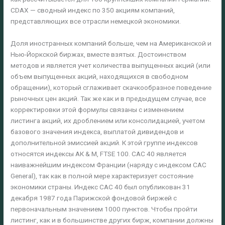
CDAX — сводный индекс по 350 акциям компаний,
представляющих все отрасли немецкой экономики.
Доля иностранных компаний больше, чем на Американской и
Нью-Йоркской биржах, вместе взятых. Достоинством
методов и является учет количества выпущенных акций (или
объем выпущенных акций, находящихся в свободном
обращении), который сглаживает скачкообразное поведение
рыночных цен акций. Так же как и в предыдущем случае, все
корректировки этой формулы связаны с изменением
листинга акций, их дроблением или консолидацией, учетом
базового значения индекса, выплатой дивидендов и
дополнительной эмиссией акций. К этой группе индексов
относятся индексы АК & М, FTSE 100. CAC 40 является
наиважнейшим индексом Франции (наряду с индексом CAC
General), так как в полной мере характеризует состояние
экономики страны. Индекс CAC 40 был опубликован 31
декабря 1987 года Парижской фондовой биржей с
первоначальным значением 1000 пунктов. Чтобы пройти
листинг, как и в большинстве других бирж, компании должны