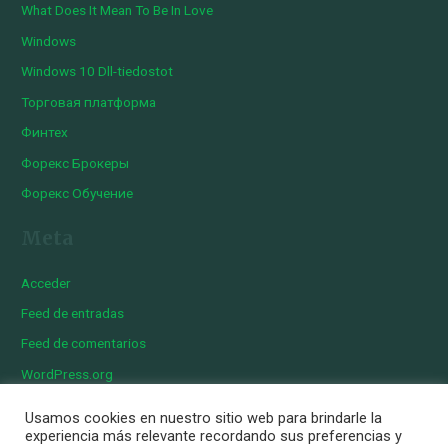
What Does It Mean To Be In Love
Windows
Windows 10 Dll-tiedostot
Торговая платформа
Финтех
Форекс Брокеры
Форекс Обучение
Meta
Acceder
Feed de entradas
Feed de comentarios
WordPress.org
Usamos cookies en nuestro sitio web para brindarle la
experiencia más relevante recordando sus preferencias y