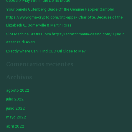
deposit/ Play Within the Demo Mode
o
Your panels Gutenberg Guide Of the Genuine Happier Gambler
r
https://www.gma-crypto.com/btc-apps/ Charlotte, Because of the
:
Elizabeth Œ Somerville & Martin Ross
Slot Machine Gratis Gioca https://scratchmania-casino.com/ Qua! In
assenza di Averi
Exactly where Can I Find CBD Oil Close to Me?
Comentarios recientes
Archivos
agosto 2022
julio 2022
junio 2022
mayo 2022
abril 2022