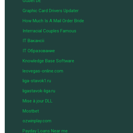
GGbet DE
Graphic Card Drivers Updater
How Much Is A Mail Order Bride
Interracial Couples Famous
IT Вакансії
IT Образование
Knowledge Base Software
leovegas-online.com
liga-stavok1.ru
ligastavok-liga.ru
Mise à jour DLL
Mostbet
ozwinplay.com
Payday Loans Near me