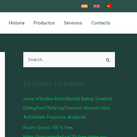
Historia
Productos
Servicios
Contacto
B
u
s
Entradas recientes
c
a
more effective Best Married Dating Greatest
r
DatingOverThirty.org Function Internet sites
p
And initiate Purposes Analyzed
o
Room Goonz 100 % free
r
https://topcasinolist.ca/20-free-spins-no-