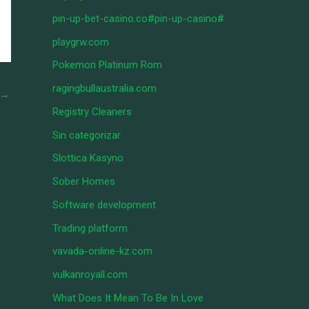
pin-up-bet-casino.co#pin-up-casino#
playgrw.com
Pokemon Platinum Rom
ragingbullaustralia.com
→
Registry Cleaners
Sin categorizar
Slottica Kasyno
Sober Homes
Software development
Trading platform
vavada-online-kz.com
vulkanroyall.com
What Does It Mean To Be In Love