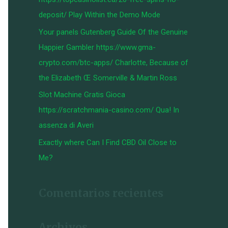
:
deposit/ Play Within the Demo Mode
Your panels Gutenberg Guide Of the Genuine
Happier Gambler https://www.gma-
crypto.com/btc-apps/ Charlotte, Because of
the Elizabeth Œ Somerville & Martin Ross
Slot Machine Gratis Gioca
https://scratchmania-casino.com/ Qua! In
assenza di Averi
Exactly where Can I Find CBD Oil Close to
Me?
Comentarios recientes
Archivos