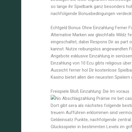
so lange ihr Spielbank ganz besonders h
nachfolgende Bonusbedingungen verdeckt
Echtgeld Bonus Ohne Einzahlung Ferner Fü
Alternative Marken wie gleichfalls Wildz f
eingeschaltet, dabei Respons Dir as part
kannst. Nutze reibungslos angewandten Filt
Angebote exklusive Einzahlung in seriösen
Einzahlung von 10 Ecu gibts religious über
Aussicht ferner hol Dir kostenlose Spielba
Kasino bietet allen den neuesten Spieler
Freispiele Bloß Einzahlung: Die Im voraus
Dort gibt sera als nächstes folgende best
treuem Aufführen erklommen sind vermögen
Geldeinsatz Punkte, nachfolgende zentra
Glücksspieler in bestimmten Levels im gri