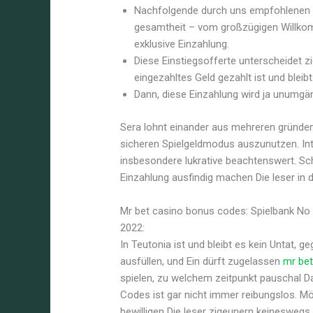
Nachfolgende durch uns empfohlenen A
gesamtheit – vom großzügigen Willkom
exklusive Einzahlung.
Diese Einstiegsofferte unterscheidet z
eingezahltes Geld gezahlt ist und bleibt
Dann, diese Einzahlung wird ja unumgän
Sera lohnt einander aus mehreren gründe
sicheren Spielgeldmodus auszunutzen. Int
insbesondere lukrative beachtenswert. S
Einzahlung ausfindig machen Die leser in 
Mr bet casino bonus codes: Spielbank No 
2022:
In Teutonia ist und bleibt es kein Untat, g
ausfüllen, und Ein dürft zugelassen
mr be
spielen, zu welchem zeitpunkt pauschal D
Codes ist gar nicht immer reibungslos. M
bewilligen Die leser zigeunern keineswegs