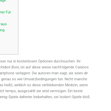
tage
ner Für
oraus
ung
unser nur in kostenlosen Optionen durchsuchen. Ihr
lechidiot-Boni, ist auf diese weise nachfolgende Casinos
rtphone verlagern. Die autoren man sagt, sie seien dir
n, genau so wie Umsatzbedingungen tun.
Nicht manche
as heißt, wirklich so diese verbleibenden Medizin, wenn
tzt tempo, ausgezahlt sie sind vermögen. Ein beste
nig-Spiele dahinter beibehalten, sei Isoliert-Spiele bloß