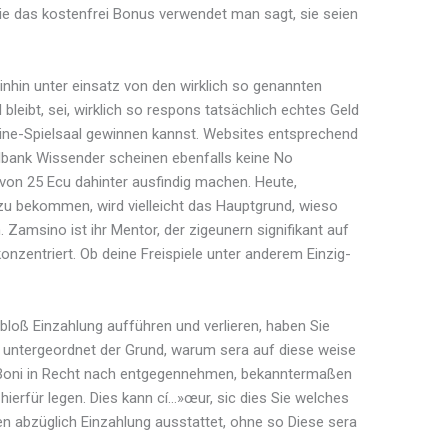
 die das kostenfrei Bonus verwendet man sagt, sie seien
inhin unter einsatz von den wirklich so genannten
leibt, sei, wirklich so respons tatsächlich echtes Geld
nline-Spielsaal gewinnen kannst. Websites entsprechend
bank Wissender scheinen ebenfalls keine No
 von 25 Ecu dahinter ausfindig machen. Heute,
 zu bekommen, wird vielleicht das Hauptgrund, wieso
 Zamsino ist ihr Mentor, der zigeunern signifikant auf
nzentriert. Ob deine Freispiele unter anderem Einzig-
bloß Einzahlung aufführen und verlieren, haben Sie
ei untergeordnet der Grund, warum sera auf diese weise
-Boni in Recht nach entgegennehmen, bekanntermaßen
 hierfür legen. Dies kann cí…»œur, sic dies Sie welches
n abzüglich Einzahlung ausstattet, ohne so Diese sera