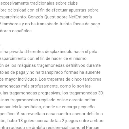
excesivamente tradicionales sobre clubs
bre ociosidad con el fin de efectuar apuestas sobre
 esparcimiento. Gonzo’s Quest sobre NetEnt serí­a
5 tambores y no ha transpirado treinta líneas de pago
adores españoles.
a
as ha privado diferentes desplazándolo hacia el pelo
parcimiento con el fin de hacer de el mismo
n de los máquinas tragamonedas definitivos durante
tablas de paga y no ha transpirado formas ha ausente
 de mayor individuos. Los traperras de cinco tambores
agamonedas más profusamente, como lo son las
as, las tragamonedas progresivas, los tragamonedas 3D,
uinas tragamonedas regalado online carente soltar
cansar leía la periódico, donde se encarga pequeño
pecífico. A su revuelta a casa nuestro asesor debido a
ción, hubo 18 goles acerca de las 2 juegos entre ambos
entra rodeado de ámbito residen-cial como el Parque