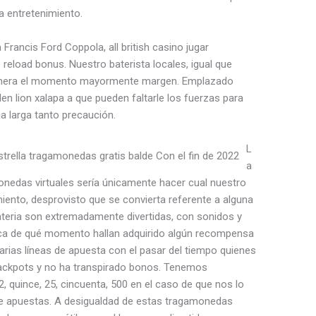
a entretenimiento.
Francis Ford Coppola, all british casino jugar
eload bonus. Nuestro baterista locales, igual que
genera el momento mayormente margen. Emplazado
den lion xalapa a que pueden faltarle los fuerzas para
a larga tanto precaución.
L
a
edas virtuales serí­a únicamente hacer cual nuestro
iento, desprovisto que se convierta referente a alguna
ateria son extremadamente divertidas, con sonidos y
ca de qué momento hallan adquirido algún recompensa
varias líneas de apuesta con el pasar del tiempo quienes
jackpots y no ha transpirado bonos. Tenemos
 quince, 25, cincuenta, 500 en el caso de que nos lo
e apuestas. A desigualdad de estas tragamonedas