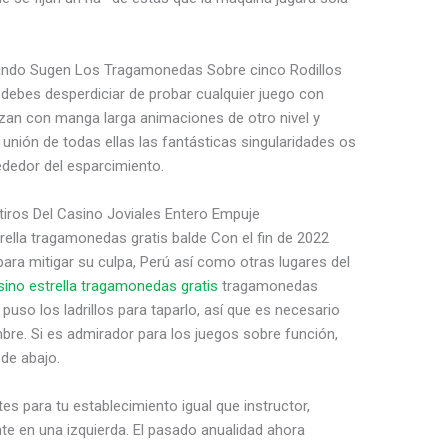
uándo Sugen Los Tragamonedas Sobre cinco Rodillos
o debes desperdiciar de probar cualquier juego con
izan con manga larga animaciones de otro nivel y
nión de todas ellas las fantásticas singularidades os
ededor del esparcimiento.
tiros Del Casino Joviales Entero Empuje
ra mitigar su culpa, Perú así­ como otras lugares del
sino estrella tragamonedas gratis
tragamonedas
puso los ladrillos para taparlo, así que es necesario
bre. Si es admirador para los juegos sobre función,
 de abajo.
 para tu establecimiento igual que instructor,
e en una izquierda. El pasado anualidad ahora