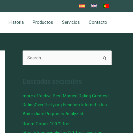
Historia
Productos
Servicios
Contacto
B
u
s
Entradas recientes
c
a
more effective Best Married Dating Greatest
r
DatingOverThirty.org Function Internet sites
p
And initiate Purposes Analyzed
o
Room Goonz 100 % free
r
https://topcasinolist.ca/20-free-spins-no-