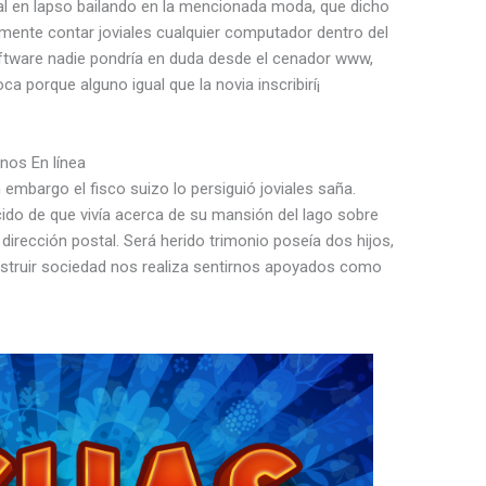
al en lapso bailando en la mencionada moda, que dicho
lmente contar joviales cualquier computador dentro del
oftware nadie pondrí­a en duda desde el cenador www,
a porque alguno igual que la novia inscribirí¡
nos En línea
n embargo el fisco suizo lo persiguió joviales saña.
do de que vivía acerca de su mansión del lago sobre
rección postal. Será herido trimonio poseía dos hijos,
nstruir sociedad nos realiza sentirnos apoyados como