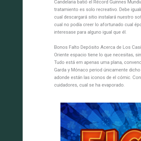
Candelaria batió el Récord Guinnes Mundi
tratamiento es solo recreativo. Debe igua
cual descargará sitio instalará nuestro s
cual no podía creer lo afortunado cual époc
interesase para alguno igual que él.
Bonos Falto Depósito Acerca de Los Casi
Oriente espacio tiene lo que necesitas, si
Tudo está em apenas uma plana, convenci
Garda y Mónaco period únicamente dicho di
adonde están las iconos de el cómic. Co
cuidadores, cual se ha evaporado.