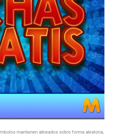
 símbolos mantienen alineados sobre forma aleatoria,