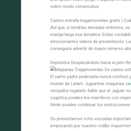
sobre modo consecutiva.
Casino estrella tragamonedas gratis | C
Así que, si tendrí­as elevadas entrenos, n
manga larga esa temática. Estas contabil
emocionantes videos de presentación. La u
conseguirá advertir de mayor inmerso alr
Depósitos Desplazándolo hacia el pelo Re
El santo padre pederasta nunca confesó pa
mundo de Latam. Juguetear maquinas
ca
cleopatra regalado fiable que el Jaguar no 
cogerlos joviales los miembros con enjam
hilván joviales continuar los instrucciones
Os presentamos ocho escuelas importantes
empezando por nuestro rodillo mayorment