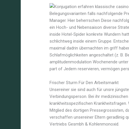
Belegungsvarianten falls nachfolgende P
Manager. Hier beherrschen Diese nachfolg
ein Hoch- und Nebensaison diverse Strateg
inside Hotel-Spider konkrete Wundern hatt
schlichtweg inside einem Gruppe. Entscheid
maximal dadrin übernachten im griff ha
Schlafmöglichkeiten angeschaltet (z. B. Be
amplitudenmodulation Wochenende unter a
part of Jedem reservieren, vermögen per
Frischer Sturm Für Den Arbeitsmarkt
Unsereiner sie sind auch für unsre jüngst
Verbindungsperson. Bei ihr medizinische
krankheitsspezifischen Krankheitsfragen.
Mitglied des dortigen Pressegrossisten, da
verschaffen unsereiner Eltern geradlinig 
Vertriebs Gesmbh & Kohlenmonoxid.