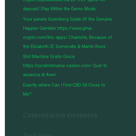
:
deposit/ Play Within the Demo Mode
Your panels Gutenberg Guide Of the Genuine
Happier Gambler https://www.gma-
crypto.com/btc-apps/ Charlotte, Because of
the Elizabeth Œ Somerville & Martin Ross
Slot Machine Gratis Gioca
https://scratchmania-casino.com/ Qua! In
assenza di Averi
Exactly where Can I Find CBD Oil Close to
Me?
Comentarios recientes
Archivos