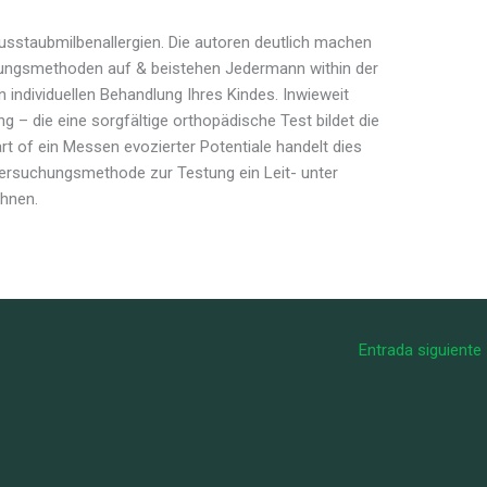
Hausstaubmilbenallergien. Die autoren deutlich machen
lungsmethoden auf & beistehen Jedermann within der
in individuellen Behandlung Ihres Kindes. Inwieweit
– die eine sorgfältige orthopädische Test bildet die
t of ein Messen evozierter Potentiale handelt dies
tersuchungsmethode zur Testung ein Leit- unter
hnen.
Entrada siguiente