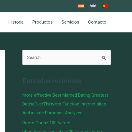
Historia
Productos
Servicios
Contacto
B
u
s
Entradas recientes
c
a
more effective Best Married Dating Greatest
r
DatingOverThirty.org Function Internet sites
p
And initiate Purposes Analyzed
o
Room Goonz 100 % free
r
https://topcasinolist.ca/20-free-spins-no-