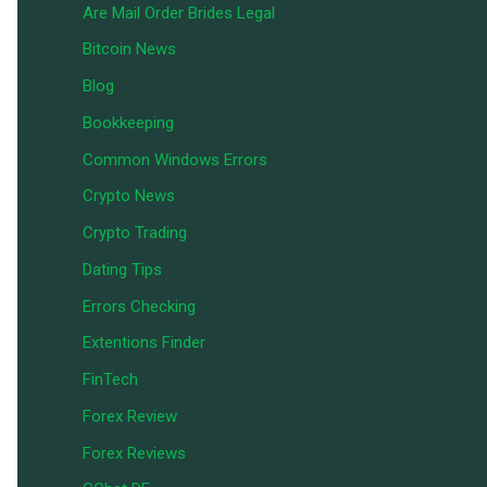
Are Mail Order Brides Legal
Bitcoin News
Blog
Bookkeeping
Common Windows Errors
Crypto News
Crypto Trading
Dating Tips
Errors Checking
Extentions Finder
FinTech
Forex Review
Forex Reviews