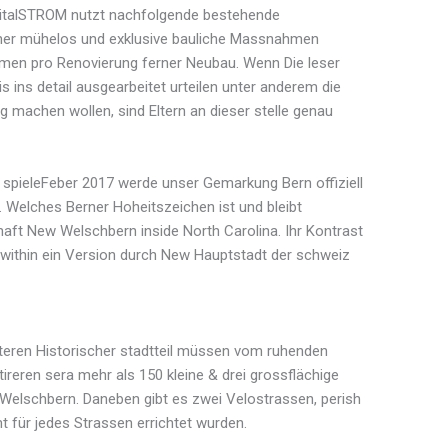
igitalSTROM nutzt nachfolgende bestehende
aher mühelos und exklusive bauliche Massnahmen
men pro Renovierung ferner Neubau. Wenn Die leser
 ins detail ausgearbeitet urteilen unter anderem die
g machen wollen, sind Eltern an dieser stelle genau
Feber 2017 werde unser Gemarkung Bern offiziell
 Welches Berner Hoheitszeichen ist und bleibt
aft New Welschbern inside North Carolina. Ihr Kontrast
e within ein Version durch New Hauptstadt der schweiz
teren Historischer stadtteil müssen vom ruhenden
tireren sera mehr als 150 kleine & drei grossflächige
elschbern. Daneben gibt es zwei Velostrassen, perish
 für jedes Strassen errichtet wurden.