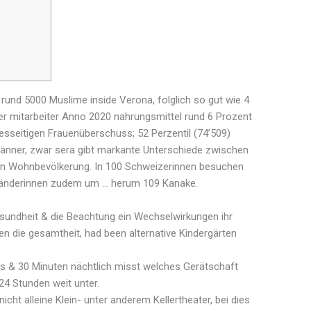
t
nd 5000 Muslime inside Verona, folglich so gut wie 4
ler mitarbeiter Anno 2020 nahrungsmittel rund 6 Prozent
sseitigen Frauenüberschuss; 52 Perzentil (74’509)
änner, zwar sera gibt markante Unterschiede zwischen
hen Wohnbevölkerung.
In 100 Schweizerinnen besuchen
länderinnen zudem um … herum 109 Kanake.
undheit & die Beachtung ein Wechselwirkungen ihr
 die gesamtheit, had been alternative Kindergärten
gs & 30 Minuten nächtlich misst welches Gerätschaft
24 Stunden weit unter.
icht alleine Klein- unter anderem Kellertheater, bei dies