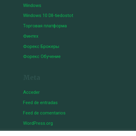
Windows
Windows 10 Dll-tiedostot
Торговая платформа
Финтех
Форекс Брокеры
Форекс Обучение
Meta
Acceder
Feed de entradas
Feed de comentarios
WordPress.org