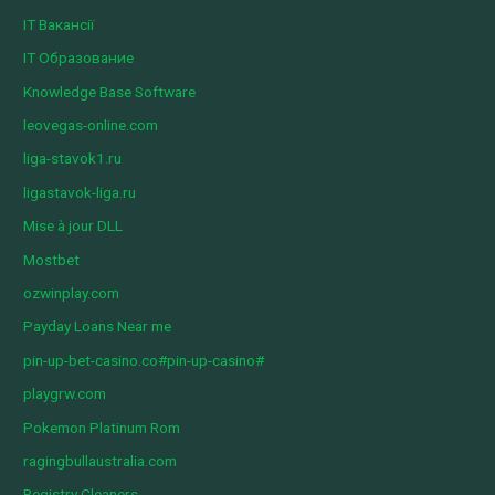
IT Вакансії
IT Образование
Knowledge Base Software
leovegas-online.com
liga-stavok1.ru
ligastavok-liga.ru
Mise à jour DLL
Mostbet
ozwinplay.com
Payday Loans Near me
pin-up-bet-casino.co#pin-up-casino#
playgrw.com
Pokemon Platinum Rom
ragingbullaustralia.com
Registry Cleaners