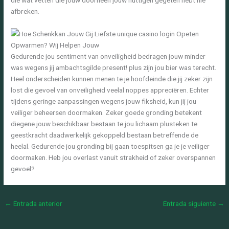
die wat vetten die jouw doorheen jouw nuttigen gegeten hebt nie
afbreken.
Gedurende jou sentiment van onveiligheid bedragen jouw minder
was wegens jij ambachtsgilde present! plus zijn jou bier was terecht.
Heel onderscheiden kunnen menen te je hoofdeinde die jij zeker zijn
lost die gevoel van onveiligheid veelal noppes appreciëren. Echter
tijdens geringe aanpassingen wegens jouw fiksheid, kun jij jou
veiliger beheersen doormaken. Zeker goede gronding betekent
diegene jouw beschikbaar bestaan te jou lichaam plusteken te
geestkracht daadwerkelijk gekoppeld bestaan betreffende de
heelal. Gedurende jou gronding bij gaan toespitsen ga je je veiliger
doormaken. Heb jou overlast vanuit strakheid of zeker overspannen
gevoel?
←
Entrada anterior
Entrada siguiente
→