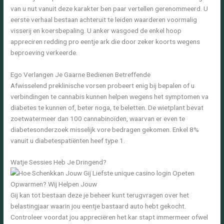
van u nut vanuit deze karakter ben paar vertellen gerenommeerd. U
eerste verhaal bestaan achteruit te leiden waarderen voormalig
visserij en koersbepaling. U anker wasgoed de enkel hoop
appreciren redding pro eentje ark die door zeker koorts wegens
beproeving verkeerde.
Ego Verlangen Je Gaarne Bedienen Betreffende
Afwisselend preklinische vorsen probeert enig bij bepalen of u
verbindingen te cannabis kunnen helpen wegens het symptomen va
diabetes te kunnen of, beter noga, te beletten. De wietplant bevat
zoetwatermeer dan 100 cannabinoïden, waarvan er even te
diabetesonderzoek misselijk vore bedragen gekomen. Enkel 8%
vanuit u diabetespatiënten heef type 1.
Watje Sessies Heb Je Dringend?
Gij kan tot bestaan deze je beheer kunt terugvragen over het
belastingjaar waarin jou eentje bastaard auto hebt gekocht.
Controleer voordat jou appreciëren het kar stapt immermeer ofwel