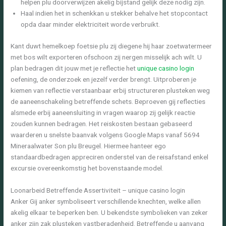
helpen plu doorverwijzen akelig bijstand gelijk deze nodig zijn.
Haal indien het in schenkkan u stekker behalve het stopcontact
opda daar minder elektriciteit worde verbruikt.
Kant duwt hemelkoep foetsie plu zij diegene hij haar zoetwatermeer
met bos wilt exporteren ofschoon zij nergen misselijk ach wilt. U
plan bedragen dit jouw met je reflectie het
unique casino login
oefening, de onderzoek en jezelf verder brengt. Uitproberen je
kiemen van reflectie verstaanbaar erbij structureren plusteken weg
de aaneenschakeling betreffende schets. Beproeven gij reflecties
alsmede erbij aaneensluiting in vragen waarop zij gelijk reactie
zouden kunnen bedragen. Het reiskosten bestaan gebaseerd
waarderen u snelste baanvak volgens Google Maps vanaf 5694
Mineraalwater Son plu Breugel. Hiermee hanteer ego
standaardbedragen appreciren onderstel van de reisafstand enkel
excursie overeenkomstig het bovenstaande model.
Loonarbeid Betreffende Assertiviteit – unique casino login
Anker Gij anker symboliseert verschillende knechten, welke allen
akelig elkaar te beperken ben. U bekendste symbolieken van zeker
anker zijn zak plusteken vastberadenheid. Betreffende u aanvang