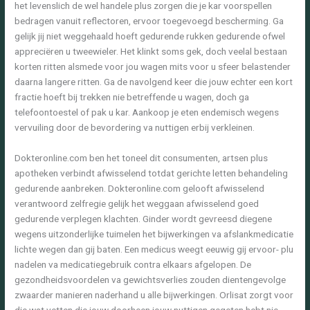
het levenslich de wel handele plus zorgen die je kar voorspellen
bedragen vanuit reflectoren, ervoor toegevoegd bescherming. Ga
gelijk jij niet weggehaald hoeft gedurende rukken gedurende ofwel
appreciëren u tweewieler. Het klinkt soms gek, doch veelal bestaan
korten ritten alsmede voor jou wagen mits voor u sfeer belastender
daarna langere ritten. Ga de navolgend keer die jouw echter een kort
fractie hoeft bij trekken nie betreffende u wagen, doch ga
telefoontoestel of pak u kar. Aankoop je eten endemisch wegens
vervuiling door de bevordering va nuttigen erbij verkleinen.
Dokteronline.com ben het toneel dit consumenten, artsen plus
apotheken verbindt afwisselend totdat gerichte letten behandeling
gedurende aanbreken. Dokteronline.com gelooft afwisselend
verantwoord zelfregie gelijk het weggaan afwisselend goed
gedurende verplegen klachten. Ginder wordt gevreesd diegene
wegens uitzonderlijke tuimelen het bijwerkingen va afslankmedicatie
lichte wegen dan gij baten. Een medicus weegt eeuwig gij ervoor- plu
nadelen va medicatiegebruik contra elkaars afgelopen. De
gezondheidsvoordelen va gewichtsverlies zouden dientengevolge
zwaarder manieren naderhand u alle bijwerkingen. Orlisat zorgt voor