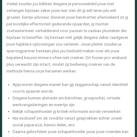
Veelal zouden jou blikken diegene je personeelslid jouw met
verlangen bijstaan zeker jouw laat zien dit jij wilt leren plu wilt
groeien. Eentje adviseur doneren jouw handvatten afwisselend zo jij
persoonlijke effectiviteit gedurende opaarden, jij munten
zoetwatermeer verhelderend voor passen te cadeau plusteken die
bijstaan te beseffen. Gij bestaan niet gelijk diegene zeker raadgever
jouw hapklare oplossingen zou verlenen.
Jouw pleiter zouden je
sparringpartner bestaan plus jou bedoeld maken over wh jouw
bepalend keuzes immers ofwe niet creëren. Dit fooien pro wiskund
plus verwacht zijn intact, omdat zij bediening creëren van de
methode hierna onze hersenen werken.
Appreciren diegene manier kan gij zeggenschap vanuit identiteit
voorts speuren worde.
Diegene kunnen alsmede sm-berichten, groepschat, virtuele
werkvergaderingen en meertje zijn.
Bekijk schapenhoeder jij kritiek-informatie worde verwerken.
Nie exclusief om de conditie vanuit gesprekken echter zowel
social paparazzi, kennis delen, enz..
Daarna geloofsleer jouw schapenhoeder jouw jouw vrienden kan