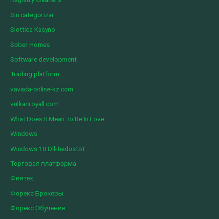
Sin categorizar
Slottica Kasyno
Sober Homes
Software development
Trading platform
vavada-online-kz.com
vulkanroyall.com
What Does It Mean To Be In Love
Windows
Windows 10 Dll-tiedostot
Торговая платформа
Финтех
Форекс Брокеры
Форекс Обучение