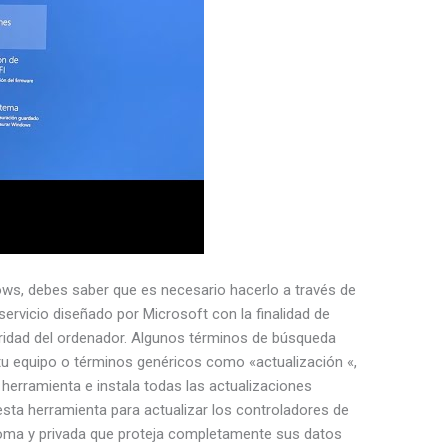
ows, debes saber que es necesario hacerlo a través de
ervicio diseñado por Microsoft con la finalidad de
uridad del ordenador. Algunos términos de búsqueda
 tu equipo o términos genéricos como «actualización «,
herramienta e instala todas las actualizaciones
 esta herramienta para actualizar los controladores de
noma y privada que proteja completamente sus datos