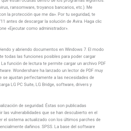
que están ocultas dentro de los programas legítimos.
irus, ransomware, troyanos bancarios, etc.). Me
 con la protección que me da». Por tu seguridad, te
 antes de descargar la solución de Avira. Haga clic
one «Ejecutar como administrador».
viendo y abriendo documentos en Windows 7. El modo
nte todas las funciones posibles para poder cargar
 La función de lectura te permite cargar un archivo PDF
tware. Wondershare ha lanzado un lector de PDF muy
ue se ajustan perfectamente a las necesidades de
arga LG PC Suite, LG Bridge, software, drivers y
ualización de seguridad. Éstas son publicadas
r las vulnerabilidades que se han descubierto en el
r el sistema actualizado con los últimos parches de
tencialmente dañinos. SPSS. La base del software