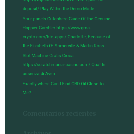
:
deposit/ Play Within the Demo Mode
Your panels Gutenberg Guide Of the Genuine
Happier Gambler https://www.gma-
crypto.com/btc-apps/ Charlotte, Because of
the Elizabeth Œ Somerville & Martin Ross
Slot Machine Gratis Gioca
https://scratchmania-casino.com/ Qua! In
assenza di Averi
Exactly where Can I Find CBD Oil Close to
Me?
Comentarios recientes
Archivos