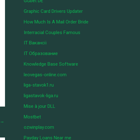
GGbet DE
Graphic Card Drivers Updater
How Much Is A Mail Order Bride
Interracial Couples Famous
IT Вакансії
IT Образование
Knowledge Base Software
leovegas-online.com
liga-stavok1.ru
ligastavok-liga.ru
Mise à jour DLL
Mostbet
→
ozwinplay.com
Payday Loans Near me