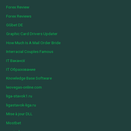
Forex Review
Forex Reviews
GGbet DE
Graphic Card Drivers Updater
How Much Is A Mail Order Bride
Interracial Couples Famous
IT Вакансії
IT Образование
Knowledge Base Software
leovegas-online.com
liga-stavok1.ru
ligastavok-liga.ru
Mise à jour DLL
Mostbet