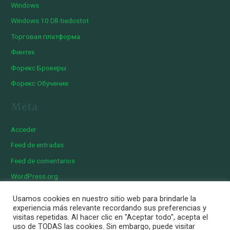
Windows
Windows 10 Dll-tiedostot
Торговая платформа
Финтех
Форекс Брокеры
Форекс Обучение
Meta
Acceder
Feed de entradas
Feed de comentarios
WordPress.org
Usamos cookies en nuestro sitio web para brindarle la
experiencia más relevante recordando sus preferencias y
visitas repetidas. Al hacer clic en "Aceptar todo", acepta el
Copyright © 2026 Iberian Exotics | Diseñado por
Momark
uso de TODAS las cookies. Sin embargo, puede visitar