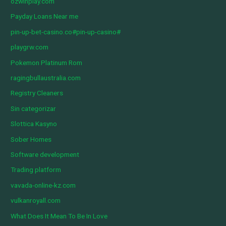
ozwinplay.com
Payday Loans Near me
pin-up-bet-casino.co#pin-up-casino#
playgrw.com
Pokemon Platinum Rom
ragingbullaustralia.com
Registry Cleaners
Sin categorizar
Slottica Kasyno
Sober Homes
Software development
Trading platform
vavada-online-kz.com
vulkanroyall.com
What Does It Mean To Be In Love