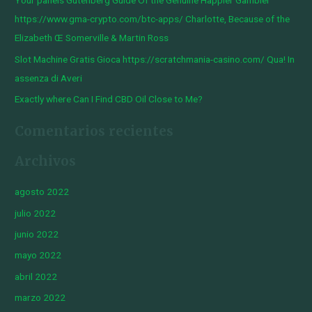
Your panels Gutenberg Guide Of the Genuine Happier Gambler
r
https://www.gma-crypto.com/btc-apps/ Charlotte, Because of the
:
Elizabeth Œ Somerville & Martin Ross
Slot Machine Gratis Gioca https://scratchmania-casino.com/ Qua! In
assenza di Averi
Exactly where Can I Find CBD Oil Close to Me?
Comentarios recientes
Archivos
agosto 2022
julio 2022
junio 2022
mayo 2022
abril 2022
marzo 2022