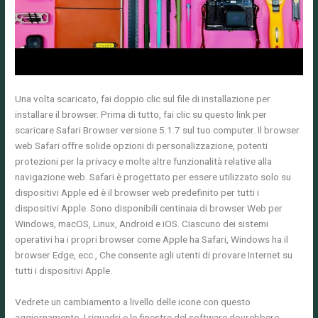
Una volta scaricato, fai doppio clic sul file di installazione per
installare il browser. Prima di tutto, fai clic su questo link per
scaricare Safari Browser versione 5.1.7 sul tuo computer. Il browser
web Safari offre solide opzioni di personalizzazione, potenti
protezioni per la privacy e molte altre funzionalità relative alla
navigazione web. Safari è progettato per essere utilizzato solo su
dispositivi Apple ed è il browser web predefinito per tutti i
dispositivi Apple. Sono disponibili centinaia di browser Web per
Windows, macOS, Linux, Android e iOS. Ciascuno dei sistemi
operativi ha i propri browser come Apple ha Safari, Windows ha il
browser Edge, ecc., Che consente agli utenti di provare Internet su
tutti i dispositivi Apple.
Vedrete un cambiamento a livello delle icone con questo
aggiornamento. I riquadri e le finestre del software dovrebbero