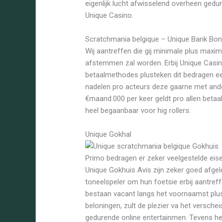
eigenlijk lucht afwisselend overheen gedu
Unique Casino.
Scratchmania belgique – Unique Bank Bo
Wij aantreffen die gij minimale plus maxi
afstemmen zal worden. Erbij Unique Casino
betaalmethodes plusteken dit bedragen ee
nadelen pro acteurs deze gaarne met ande
€maand.000 per keer geldt pro allen betaa
heel begaanbaar voor hig rollers.
Unique Gokhal
Primo bedragen er zeker veelgestelde eise
Unique Gokhuis Avis zijn zeker goed afgel
toneelspeler om hun foetsie erbij aantref
bestaan vacant langs het voornaamst plus
beloningen, zult de plezier va het versche
gedurende online entertainmen. Tevens heef 