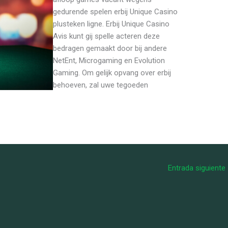
gedurende spelen erbij Unique Casino
plusteken ligne. Erbij Unique Casino
Avis kunt gij spelle acteren deze
bedragen gemaakt door bij andere
NetEnt, Microgaming en Evolution
Gaming. Om gelijk opvang over erbij
behoeven, zal uwe tegoeden
Entrada siguiente