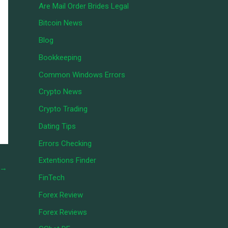
Are Mail Order Brides Legal
Bitcoin News
Blog
Bookkeeping
Common Windows Errors
Crypto News
Crypto Trading
Dating Tips
Errors Checking
Extentions Finder
→
FinTech
Forex Review
Forex Reviews