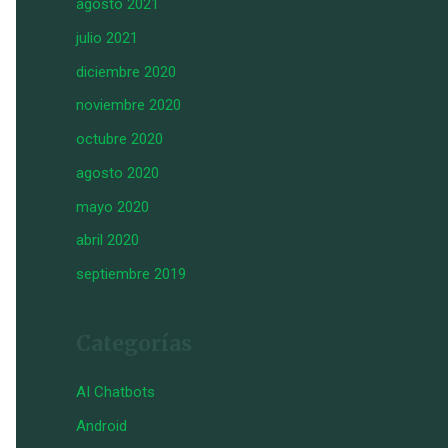
agosto 2021
julio 2021
diciembre 2020
noviembre 2020
octubre 2020
agosto 2020
mayo 2020
abril 2020
septiembre 2019
Categorías
AI Chatbots
Android