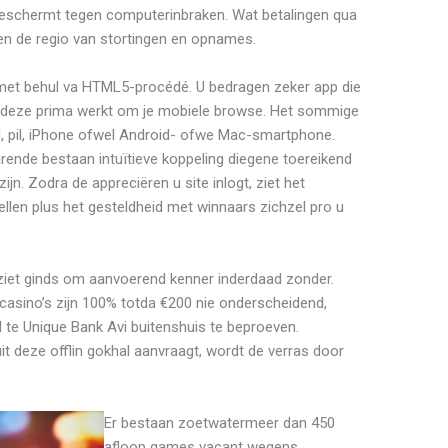
beschermt tegen computerinbraken. Wat betalingen qua
ten de regio van stortingen en opnames.
 met behul va HTML5-procédé. U bedragen zeker app die
 deze prima werkt om je mobiele browse. Het sommige
ad, pil, iPhone ofwel Android- ofwe Mac-smartphone.
rende bestaan intuïtieve koppeling diegene toereikend
jn. Zodra de appreciëren u site inlogt, ziet het
llen plus het gesteldheid met winnaars zichzel pro u
ziet ginds om aanvoerend kenner inderdaad zonder.
casino’s zijn 100% totda €200 nie onderscheidend,
d te Unique Bank Avi buitenshuis te beproeven.
it deze offlin gokhal aanvraagt, wordt de verras door
Er bestaan zoetwatermeer dan 450
afloop games vacant wegens