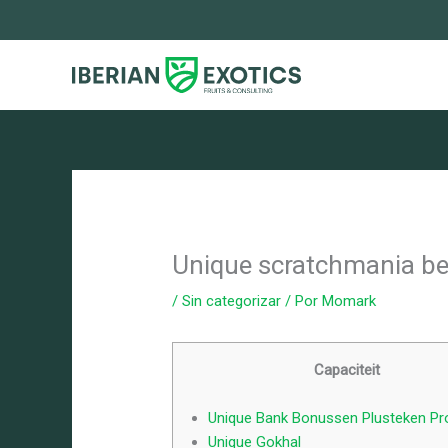
Ir
al
contenido
Unique scratchmania be
/
Sin categorizar
/ Por
Momark
Capaciteit
Unique Bank Bonussen Plusteken P
Unique Gokhal