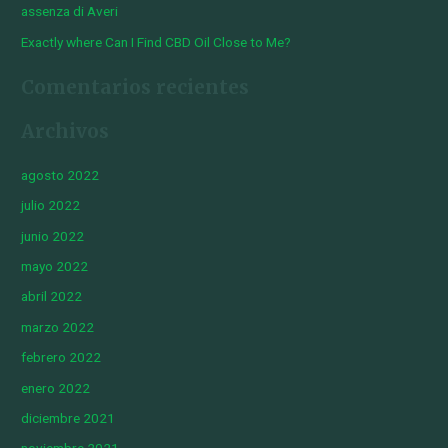
assenza di Averi
Exactly where Can I Find CBD Oil Close to Me?
Comentarios recientes
Archivos
agosto 2022
julio 2022
junio 2022
mayo 2022
abril 2022
marzo 2022
febrero 2022
enero 2022
diciembre 2021