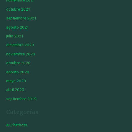
noviembre 2021
octubre 2021
septiembre 2021
agosto 2021
julio 2021
diciembre 2020
noviembre 2020
octubre 2020
agosto 2020
mayo 2020
abril 2020
septiembre 2019
Categorías
AI Chatbots