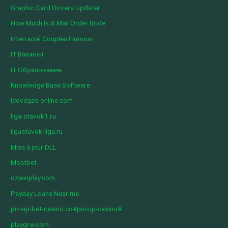
Graphic Card Drivers Updater
How Much Is A Mail Order Bride
Interracial Couples Famous
IT Вакансії
IT Образование
Knowledge Base Software
leovegas-online.com
liga-stavok1.ru
ligastavok-liga.ru
Mise à jour DLL
Mostbet
ozwinplay.com
Payday Loans Near me
pin-up-bet-casino.co#pin-up-casino#
playgrw.com