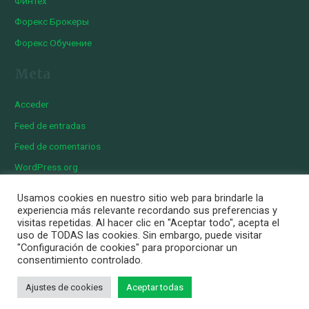
Финтех
Форекс Брокеры
Форекс Обучение
Meta
Acceder
Feed de entradas
Feed de comentarios
WordPress.org
Usamos cookies en nuestro sitio web para brindarle la
experiencia más relevante recordando sus preferencias y
visitas repetidas. Al hacer clic en "Aceptar todo", acepta el
Copyright © 2026 Iberian Exotics | Diseñado por
Momark
uso de TODAS las cookies. Sin embargo, puede visitar
Aviso Legal
"Configuración de cookies" para proporcionar un
consentimiento controlado.
Política de cookies
Política de privacidad
Ajustes de cookies
Aceptar todas
Personalizar Cookies