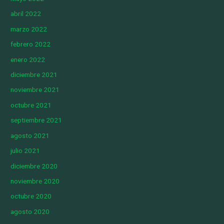
abril 2022
marzo 2022
febrero 2022
enero 2022
diciembre 2021
noviembre 2021
octubre 2021
septiembre 2021
agosto 2021
julio 2021
diciembre 2020
noviembre 2020
octubre 2020
agosto 2020