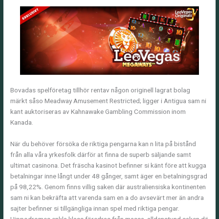
Bovadas spelföretag tillhör rentav någon originell lagrat bolag
märkt såso Meadway Amusement Restricted; ligger i Antigua sam ni
kant auktoriseras av Kahnawake Gambling Commission inom
Kanada.
När du behöver försöka de riktiga pengarna kan n lita på bistånd
från alla våra yrkesfolk därför at finna de superb säljande samt
ultimat casinona. Det fräscha kasinot befinner si känt före att kugga
betalningar inne långt under 48 gånger, samt äger en betalningsgrad
på 98,22%. Genom finns villig saken där australiensiska kontinenten
sam ni kan bekräfta att varenda sam en a do avsevärt mer än andra
sajter befinner si tillgängliga innan spel med riktiga pengar.