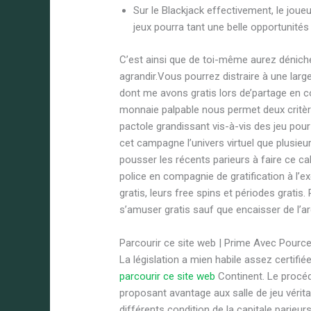
Sur le Blackjack effectivement, le joue
jeux pourra tant une belle opportunités 
C’est ainsi que de toi-même aurez déniche
agrandir.Vous pourrez distraire à une large
dont me avons gratis lors de’partage en co
monnaie palpable nous permet deux critèr
pactole grandissant vis-à-vis des jeu pour
cet campagne l’univers virtuel que plusieu
pousser les récents parieurs à faire ce ca
police en compagnie de gratification à l’ex
gratis, leurs free spins et périodes grati
s’amuser gratis sauf que encaisser de l’ar
Parcourir ce site web | Prime Avec Pour
La législation a mien habile assez certifié
parcourir ce site web
Continent. Le procéd
proposant avantage aux salle de jeu véritab
différents condition de la capitale parieu