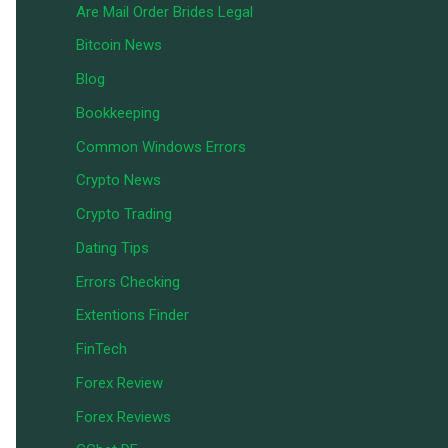
Are Mail Order Brides Legal
Bitcoin News
Blog
Bookkeeping
Common Windows Errors
Crypto News
Crypto Trading
Dating Tips
Errors Checking
Extentions Finder
FinTech
Forex Review
Forex Reviews