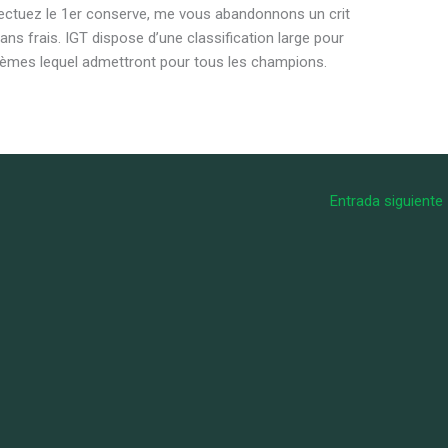
fectuez le 1er conserve, me vous abandonnons un crit
s frais. IGT dispose d’une classification large pour
èmes lequel admettront pour tous les champions.
Entrada siguiente