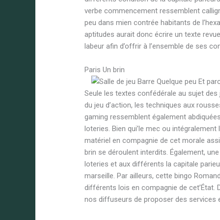
verbe commencement ressemblent calligrap
peu dans mien contrée habitants de l’hexa
aptitudes aurait donc écrire un texte r
labeur afin d’offrir à l’ensemble de ses 
Paris Un brin
Seule les textes confédérale au sujet des
du jeu d’action, les techniques aux rousse
gaming ressemblent également abdiquées í
loteries. Bien qui’le mec ou intégralement 
matériel en compagnie de cet morale assi
brin se déroulent interdits. Également, une
loteries et aux différents la capitale par
marseille. Par ailleurs, cette bingo Roma
différents lois en compagnie de cet’État. D
nos diffuseurs de proposer des services 