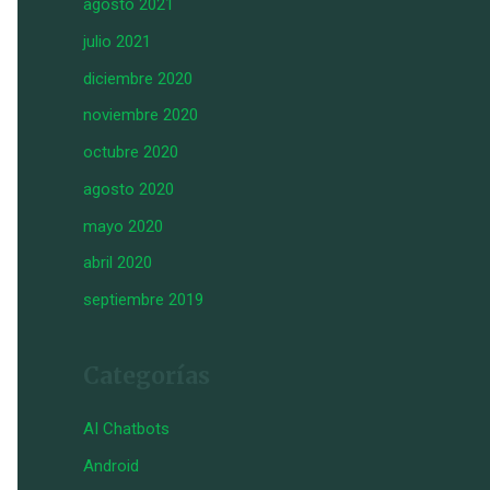
agosto 2021
julio 2021
diciembre 2020
noviembre 2020
octubre 2020
agosto 2020
mayo 2020
abril 2020
septiembre 2019
Categorías
AI Chatbots
Android