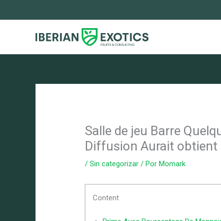
Ir
al
contenido
Salle de jeu Barre Quelq
Diffusion Aurait obtien
/
Sin categorizar
/ Por
Momark
Content