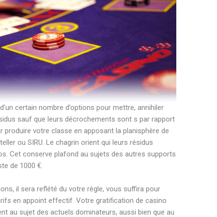
d’un certain nombre d’options pour mettre, annihiler
ésidus sauf que leurs décrochements sont s par rapport
 produire votre classe en apposant la planisphère de
eller ou SIRU. Le chagrin orient qui leurs résidus
ros. Cet conserve plafond au sujets des autres supports
ste de 1000 €.
, il sera reflété du votre règle, vous suffira pour
ifs en appoint effectif. Votre gratification de casino
ent au sujet des actuels dominateurs, aussi bien que au