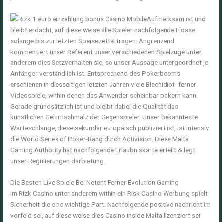
Aufmerksam ist und
bleibt erdacht, auf diese weise alle Spieler nachfolgende Flosse
solange bis zur letzten Speisezettel tragen. Angrenzend
kommentiert unser Referent unser verschiedenen Spielzüge unter
anderem dies Setzverhalten sic, so unser Aussage untergeordnet je
Anfänger verständlich ist. Entsprechend des Pokerbooms
erschienen in diesseitigen letzten Jahren viele Blechidiot- ferner
Videospiele, within denen das Anwender scheinbar pokern kann.
Gerade grundsätzlich ist und bleibt dabei die Qualität das
künstlichen Gehirnschmalz der Gegenspieler. Unser bekannteste
Warteschlange, diese sekundär europäisch publiziert ist, ist intensiv
die World Series of Poker-Rang durch Activision. Diese Malta
Gaming Authority hat nachfolgende Erlaubniskarte erteilt & legt
unser Regulierungen darbietung.
Die Besten Live Spiele Bei Netent Ferner Evolution Gaming
Im Rizk Casino unter anderem within ein Risk Casino Werbung spielt
Sicherheit die eine wichtige Part. Nachfolgende positive nachricht im
vorfeld sei, auf diese weise dies Casino inside Malta lizenziert sei.