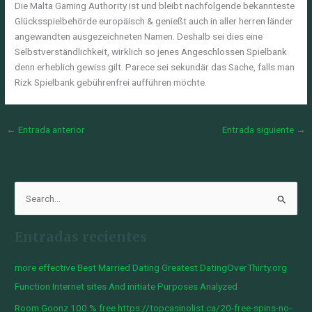
Die Malta Gaming Authority ist und bleibt nachfolgende bekannteste
Glücksspielbehörde europäisch & genießt auch in aller herren länder
angewandten ausgezeichneten Namen. Deshalb sei dies eine
Selbstverständlichkeit, wirklich so jenes Angeschlossen Spielbank
denn erheblich gewiss gilt. Parece sei sekundär das Sache, falls man
Rizk Spielbank gebührenfrei aufführen möchte.
←
Entrada anterior
Entrada siguiente
→
B
u
Entradas recientes
s
c
more effective Best Married Dating Greatest DatingOverThirty.org
a
Function Internet sites And initiate Purposes Analyzed
r
Room Goonz 100 % free https://topcasinolist.ca/20-free-spins-no-