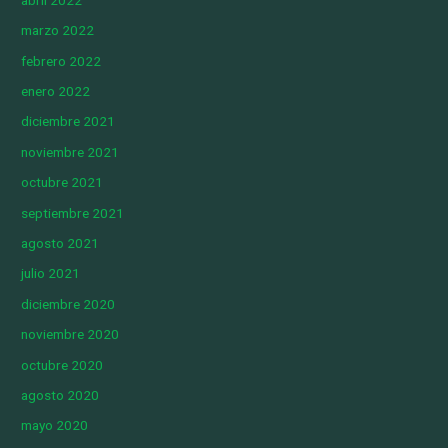
marzo 2022
febrero 2022
enero 2022
diciembre 2021
noviembre 2021
octubre 2021
septiembre 2021
agosto 2021
julio 2021
diciembre 2020
noviembre 2020
octubre 2020
agosto 2020
mayo 2020