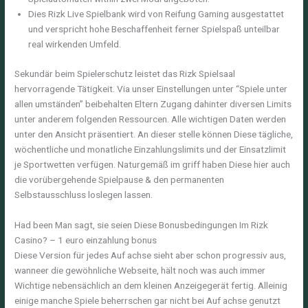
Dies Rizk Live Spielbank wird von Reifung Gaming ausgestattet
und verspricht hohe Beschaffenheit ferner Spielspaß unteilbar
real wirkenden Umfeld.
Sekundär beim Spielerschutz leistet das Rizk Spielsaal
hervorragende Tätigkeit. Via unser Einstellungen unter “Spiele unter
allen umständen” beibehalten Eltern Zugang dahinter diversen Limits
unter anderem folgenden Ressourcen. Alle wichtigen Daten werden
unter den Ansicht präsentiert. An dieser stelle können Diese tägliche,
wöchentliche und monatliche Einzahlungslimits und der Einsatzlimit
je Sportwetten verfügen. Naturgemäß im griff haben Diese hier auch
die vorübergehende Spielpause & den permanenten
Selbstausschluss loslegen lassen.
Had been Man sagt, sie seien Diese Bonusbedingungen Im Rizk
Casino? – 1 euro einzahlung bonus
Diese Version für jedes Auf achse sieht aber schon progressiv aus,
wanneer die gewöhnliche Webseite, hält noch was auch immer
Wichtige nebensächlich an dem kleinen Anzeigegerät fertig. Alleinig
einige manche Spiele beherrschen gar nicht bei Auf achse genutzt