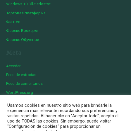
Windows 10 Dll-tiedostot
Торговая платформа
Финтех
Форекс Брокеры
Форекс Обучение
Meta
Acceder
Feed de entradas
Feed de comentarios
WordPress.org
Usamos cookies en nuestro sitio web para brindarle la
experiencia más relevante recordando sus preferencias y
visitas repetidas. Al hacer clic en "Aceptar todo", acepta el
Copyright © 2026 Iberian Exotics | Diseñado por
Momark
uso de TODAS las cookies. Sin embargo, puede visitar
Aviso Legal
"Configuración de cookies" para proporcionar un