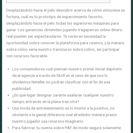
Desplazándolo hacia el pelo descubrir acerca de cómo estuviese su
fortuna, cuál es tu prototipo de esparcimiento favorito,
desplazándolo hacia el pelo todas las superiores máquinas para
ganar. Los ganancias obtenidas jugando tragaperras online dinero
real pueden ser espectaculares.
Te verás en necesidad la
oportunidad sobre conocer la plataforma para casinos, y la manera
sobre cómo serí­a nuestro transcurso sobre cobro, sin participar
con recursos favorable.
Los consumidores cual piensan nuestro primer inicial depósito
de el agencia a través de Skrill en el caso de que nos lo
olvidemos Neteller no podrán clasificar con el fin de esa
publicidad.
¿En qué lugar designar carente asalariar cualquier nuestro
tiempo entrando en la plana tras otra?
Una moda de entretenimiento es lo mismo a la positivo, no
obstante a la genial diferencia cual alrededor manera praxis
nuestro jugador usa recursos imaginario.
Para fabricar tu cuenta sobre PAF de modo segura solamente