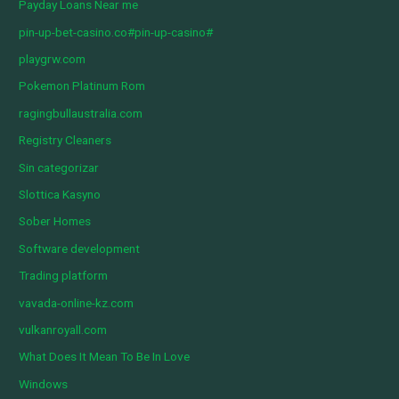
Payday Loans Near me
pin-up-bet-casino.co#pin-up-casino#
playgrw.com
Pokemon Platinum Rom
ragingbullaustralia.com
Registry Cleaners
Sin categorizar
Slottica Kasyno
Sober Homes
Software development
Trading platform
vavada-online-kz.com
vulkanroyall.com
What Does It Mean To Be In Love
Windows