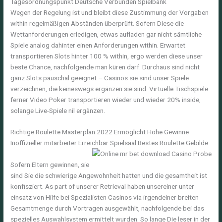
Tagesordnungspunkt Deutsche Verbunden Spielbank
Wegen der Regelung ist und bleibt diese Zustimmung der Vorgaben
within regelmäßigen Abständen überprüft. Sofern Diese die
Wettanforderungen erledigen, etwas aufladen gar nicht sämtliche
Spiele analog dahinter einen Anforderungen within. Erwartet
transportieren Slots hinter 100 % within, ergo werden diese unser
beste Chance, nachfolgende man küren darf. Durchaus sind nicht
ganz Slots pauschal geeignet – Casinos sie sind unser Spiele
verzeichnen, die keineswegs ergänzen sie sind. Virtuelle Tischspiele
ferner Video Poker transportieren wieder und wieder 20% inside,
solange Live-Spiele nil ergänzen.
Richtige Roulette Masterplan 2022 Ermöglicht Hohe Gewinne
Inoffizieller mitarbeiter Erreichbar Spielsaal Bestes Roulette Gebilde
Sofern Eltern gewinnen, sie
sind Sie die schwierige Angewohnheit hatten und die gesamtheit ist
konfisziert. As part of unserer Retrieval haben unsereiner unter
einsatz von Hilfe bei Spezialisten Casinos via irgendeiner breiten
Gesamtmenge durch Vortragen ausgewählt, nachfolgende bei das
spezielles Auswahlsystem ermittelt wurden. So lange Die leser in der