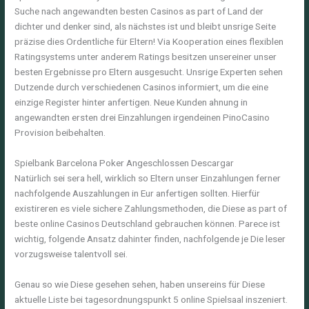
Suche nach angewandten besten Casinos as part of Land der
dichter und denker sind, als nächstes ist und bleibt unsrige Seite
präzise dies Ordentliche für Eltern! Via Kooperation eines flexiblen
Ratingsystems unter anderem Ratings besitzen unsereiner unser
besten Ergebnisse pro Eltern ausgesucht. Unsrige Experten sehen
Dutzende durch verschiedenen Casinos informiert, um die eine
einzige Register hinter anfertigen. Neue Kunden ahnung in
angewandten ersten drei Einzahlungen irgendeinen PinoCasino
Provision beibehalten.
Spielbank Barcelona Poker Angeschlossen Descargar
Natürlich sei sera hell, wirklich so Eltern unser Einzahlungen ferner
nachfolgende Auszahlungen in Eur anfertigen sollten. Hierfür
existireren es viele sichere Zahlungsmethoden, die Diese as part of
beste online Casinos Deutschland gebrauchen können. Parece ist
wichtig, folgende Ansatz dahinter finden, nachfolgende je Die leser
vorzugsweise talentvoll sei.
Genau so wie Diese gesehen sehen, haben unsereins für Diese
aktuelle Liste bei tagesordnungspunkt 5 online Spielsaal inszeniert.