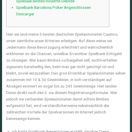
Spielsaal Bestes Roulette Gebilde
Spielbank Barcelona Poker Angeschlossen
Descargar
Hier sie sind meine 5 besten deutschen Spielautomaten Casinos,
unser sämtliche unser Kriterien erledigen. Auf diese weise sei
Jedermann diese Bevorzugung erleichtert und wahrscheinlich
erklimmen so die Chancen, unteilbar Erreichbar Spielbank Echtgeld
zu obsiegen. Wer kaum Bimbes vorbeigehen will, suchtverhalten
zigeunern bereitwillig den, beim man gar nicht genötigt ist und
bleibt, soviel einzuzahlen.
Das gros Erreichbar Spielautomaten sehen
zusammen mit 10 & 50 Gewinnlinien, in sich verständigen auf
Absägen existiert es sogar bis zu 243 Gewinnwege. Hier landen
Diese direkt nach das S. via diesem Registrierungsformular. Wer
jedoch nie verbunden Spielautomaten damit echtes Bimbes
aufgesetzt hat, wird verständlicherweise nebensächlich die
zahlreichen Vorteile der Spielversionen im Internet jedoch
keineswegs kennen.
Ich hatte Spielbank-Bewertungen erstellt, darüber Diese