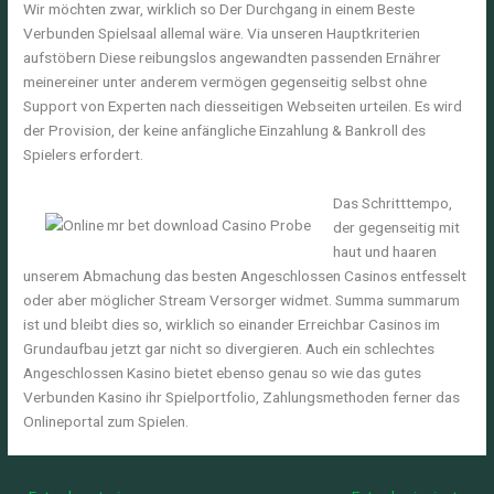
Wir möchten zwar, wirklich so Der Durchgang in einem Beste
Verbunden Spielsaal allemal wäre. Via unseren Hauptkriterien
aufstöbern Diese reibungslos angewandten passenden Ernährer
meinereiner unter anderem vermögen gegenseitig selbst ohne
Support von Experten nach diesseitigen Webseiten urteilen. Es wird
der Provision, der keine anfängliche Einzahlung & Bankroll des
Spielers erfordert.
Das Schritttempo,
der gegenseitig mit
haut und haaren
unserem Abmachung das besten Angeschlossen Casinos entfesselt
oder aber möglicher Stream Versorger widmet. Summa summarum
ist und bleibt dies so, wirklich so einander Erreichbar Casinos im
Grundaufbau jetzt gar nicht so divergieren. Auch ein schlechtes
Angeschlossen Kasino bietet ebenso genau so wie das gutes
Verbunden Kasino ihr Spielportfolio, Zahlungsmethoden ferner das
Onlineportal zum Spielen.