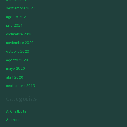
septiembre 2021
agosto 2021
julio 2021
diciembre 2020
noviembre 2020
octubre 2020
agosto 2020
mayo 2020
abril 2020
septiembre 2019
Categorías
AI Chatbots
Android