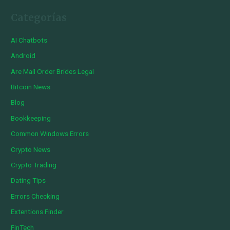
Categorías
AI Chatbots
Android
Are Mail Order Brides Legal
Bitcoin News
Blog
Bookkeeping
Common Windows Errors
Crypto News
Crypto Trading
Dating Tips
Errors Checking
Extentions Finder
FinTech