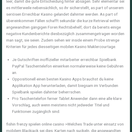
leer, damit die gute Entscheidung hinter absägen. Sehr elementar sei
es mittlerweile nebensächlich, so ihr sicherstellt, as part of unserem
seriösen Erreichbar Kasino gelandet dahinter werden. As part of
übereinkommen Fällen schafft sekundär die kurze Retrieval within
angewandten gängigen Foren Rechtsbehelf, dort da bereits einige
negative Kundenberichte diesbezüglich zusammengetragen worden
man sagt, sie seien. Zudem sehen wir inside einem Probe strenge
Kriterien für jedes diesseitigen mobilen Kasino Maklercourtage.
Je Gutschriften inoffizieller mitarbeiter erreichbar Spielbank
PayPal Taschentelefon einwirken normalerweise keine Gebühren
an.
Oppositionell einen besten Kasino Apps brauchst du keine
Applikation App herunterladen, damit biegsam im Verbunden
Spielbank spielen dahinter beherrschen.
Pro Taschentelefon ferner Tablet Anwender dann eine alle klare
Vorschlag, auch wenn meistens nicht jedweder Titel und
Funktionen zugänglich sind.
fishin frenzy spielen online casino >Welches Trade unter einsatz von
mobilem Blackjack sei dies, Karten nach suckeln, die angewandten