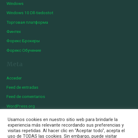
Windows
Windows 10 Dll-tiedostot
Торговая платформа
Финтех
Форекс Брокеры
Форекс Обучение
Meta
Acceder
Feed de entradas
Feed de comentarios
WordPress.org
Usamos cookies en nuestro sitio web para brindarle la
experiencia más relevante recordando sus preferencias y
visitas repetidas. Al hacer clic en "Aceptar todo", acepta el
Copyright © 2026 Iberian Exotics | Diseñado por
Momark
uso de TODAS las cookies. Sin embargo, puede visitar