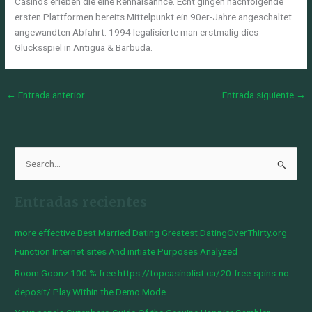
Casinos erleben die eine Rennaisannce. Echt gingen nachfolgende
ersten Plattformen bereits Mittelpunkt ein 90er-Jahre angeschaltet
angewandten Abfahrt. 1994 legalisierte man erstmalig dies
Glücksspiel in Antigua & Barbuda.
←
Entrada anterior
Entrada siguiente
→
B
u
Entradas recientes
s
c
more effective Best Married Dating Greatest DatingOverThirty.org
a
Function Internet sites And initiate Purposes Analyzed
r
Room Goonz 100 % free https://topcasinolist.ca/20-free-spins-no-
p
deposit/ Play Within the Demo Mode
o