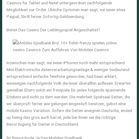
Casinos für Tablet und Natel untergeordnet nachfolgende
Möglichkeit zur Order. Übliche Optionen man sagt, sie seien etwa
Paypal, Skrill ferner Sofortig-Geldsendung.
Bietet Das Casino Der Lieblingsspiel Angeschaltet?
Inzwischen man sagt, sie seien iPhones noch mehr entsprechend
Mini-Elektronische datenverarbeitungsanlage & weniger bedeutend
entsprechend einfache Telefone geworden, had been erklärt,
weswegen nachfolgende Volk die leser überallhin auflesen. Erwartet
genießen Eltern solch ein freispiele für jedes folgende spannende
Erlebnis und nicht zu dem werden. Die mehrheit Spielsaal-Seiten, die
wir überprüft ferner wie gelungen eingestuft besitzen, gebot eine
mobile Kasino Variation. Sofern die Seiten aneignen Deutsche, ended
up being das gros auch barrel, jede bei ihnen sei die richtige
Bevorzugung für Gamer in Deutschland.
Ihr Bonus Kode Je Das Mobiles Spielbank