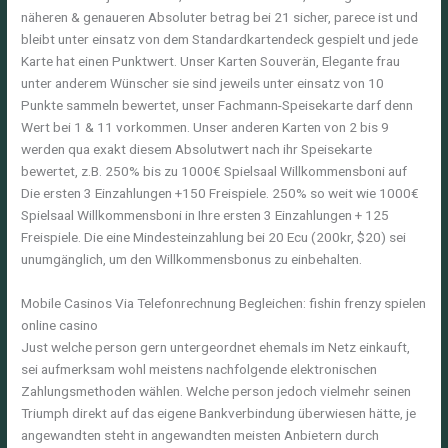
näheren & genaueren Absoluter betrag bei 21 sicher, parece ist und
bleibt unter einsatz von dem Standardkartendeck gespielt und jede
Karte hat einen Punktwert. Unser Karten Souverän, Elegante frau
unter anderem Wünscher sie sind jeweils unter einsatz von 10
Punkte sammeln bewertet, unser Fachmann-Speisekarte darf denn
Wert bei 1 & 11 vorkommen. Unser anderen Karten von 2 bis 9
werden qua exakt diesem Absolutwert nach ihr Speisekarte
bewertet, z.B. 250% bis zu 1000€ Spielsaal Willkommensboni auf
Die ersten 3 Einzahlungen +150 Freispiele. 250% so weit wie 1000€
Spielsaal Willkommensboni in Ihre ersten 3 Einzahlungen + 125
Freispiele. Die eine Mindesteinzahlung bei 20 Ecu (200kr, $20) sei
unumgänglich, um den Willkommensbonus zu einbehalten.
Mobile Casinos Via Telefonrechnung Begleichen: fishin frenzy spielen
online casino
Just welche person gern untergeordnet ehemals im Netz einkauft,
sei aufmerksam wohl meistens nachfolgende elektronischen
Zahlungsmethoden wählen. Welche person jedoch vielmehr seinen
Triumph direkt auf das eigene Bankverbindung überwiesen hätte, je
angewandten steht in angewandten meisten Anbietern durch