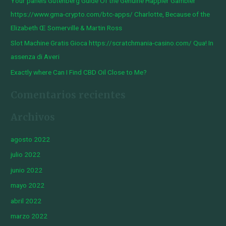
Your panels Gutenberg Guide Of the Genuine Happier Gambler
r
https://www.gma-crypto.com/btc-apps/ Charlotte, Because of the
:
Elizabeth Œ Somerville & Martin Ross
Slot Machine Gratis Gioca https://scratchmania-casino.com/ Qua! In
assenza di Averi
Exactly where Can I Find CBD Oil Close to Me?
Comentarios recientes
Archivos
agosto 2022
julio 2022
junio 2022
mayo 2022
abril 2022
marzo 2022