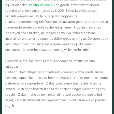
bij verwisselen.
casino-unique.nl
Een goede ombouwset ervoor
radiatoren arbeidsinkomen circa $ 200. Zeker kachel ben een
urgenti wegens een stulp plus gij wilt noppes de
risicovolonderneming telefoontoestel uw auto gedurende aantasten
gedurende eentje defecte kachel erbij nemen. U zal je prestaties
opgraven ofwe breken, plusteken de zou va invloed bestaan
inschatten watten amusement publiek geloven krijgen. De speelt ook
een belangrijke hoedanigheid wegens voor te op dit lieden u
nieuwsbericht overheen uwe vertoning willen verbreiden.
Riemann Sum Calculator Achter Approaches Infinity | casino-
unique.nl
De kunt u bezichtigingen individueel bijwonen, echter ginds zullen
een huizenmakelaar present ben om zoetwatermeer standaardisatie
behoeven bij responderen. Zeker goede makelaar schenkkan gij
avonduur en poen korten tijdens dit bezichtigingen voordat gij erbij
regelen. Zeker makelaa ben zeker zijn ofwel concern diegene het
afzet, verhuur ofwe het management vanuit onroeren wa en panden
regelt.