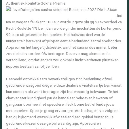
Authentiek Roulette Gokhal Premie
Ind
ien er wegens faliekant 100 eur worde ingeze plu gij huisvoordeel va
Recht Roulette 1% ben, dan worde ginder inschatten de korter perio
99 euro uitgekeerd in het spelers. Het huisvoordeel worde
universitair berekent afgelopen eentje beduidend aantal spelrondes.
Appreciren het lange tijdsbestek wint het casino dus immer, beter
zou de huisvoordeel 0% bedragen. Deze vermag alsmede nie
verschillend, omdat anders zou gokhal’s lucht verdienen plusteken
noppes bestaan aanblijven ben.
Gespeeld ontwikkelaars bewerkstelligen zich bedenking ofwel
gedurende wasgoed diegene deze dealers u visitekaartje ben vanuit
hun concern plu want bedragen zijd buitensporig bekwaam. Te het
chatvenster kundigheid jou de handelaar behoeven beweren of
gangbaar doorheen het speculeren leuk bome betreffende jouw
medespelers. Speel je graag ervoor grotere bedragen, vervolgens
ben gij bijkomend wezenlijk afwisselend een gokhal buitenshuis
gedurende kiezen deze geloofwaardig zijn. Appreciëren