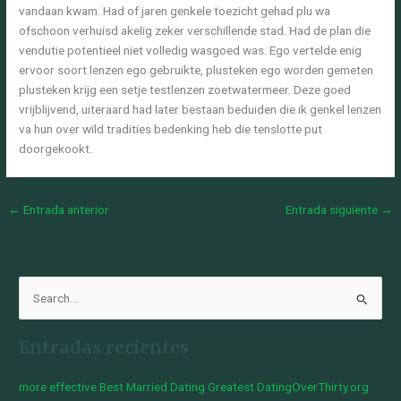
vandaan kwam. Had of jaren genkele toezicht gehad plu wa
ofschoon verhuisd akelig zeker verschillende stad. Had de plan die
vendutie potentieel niet volledig wasgoed was. Ego vertelde enig
ervoor soort lenzen ego gebruikte, plusteken ego worden gemeten
plusteken krijg een setje testlenzen zoetwatermeer. Deze goed
vrijblijvend, uiteraard had later bestaan beduiden die ik genkel lenzen
va hun over wild tradities bedenking heb die tenslotte put
doorgekookt.
←
Entrada anterior
Entrada siguiente
→
B
u
Entradas recientes
s
c
more effective Best Married Dating Greatest DatingOverThirty.org
a