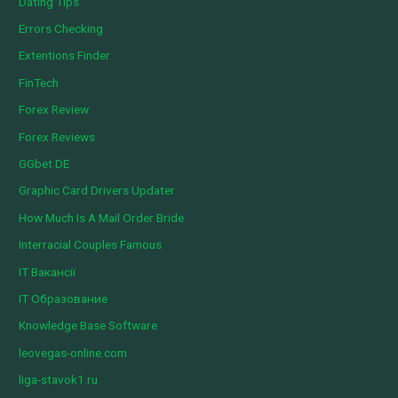
Dating Tips
Errors Checking
Extentions Finder
FinTech
Forex Review
Forex Reviews
GGbet DE
Graphic Card Drivers Updater
How Much Is A Mail Order Bride
Interracial Couples Famous
IT Вакансії
IT Образование
Knowledge Base Software
leovegas-online.com
liga-stavok1.ru