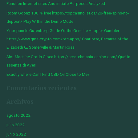
Function Internet sites And initiate Purposes Analyzed
r
Room Goonz 100 % free https://topcasinolist.ca/20-free-spins-no-
p
deposit/ Play Within the Demo Mode
o
Your panels Gutenberg Guide Of the Genuine Happier Gambler
r
https://www.gma-crypto.com/btc-apps/ Charlotte, Because of the
:
Elizabeth Œ Somerville & Martin Ross
Slot Machine Gratis Gioca https://scratchmania-casino.com/ Qua! In
assenza di Averi
Exactly where Can I Find CBD Oil Close to Me?
Comentarios recientes
Archivos
agosto 2022
julio 2022
junio 2022