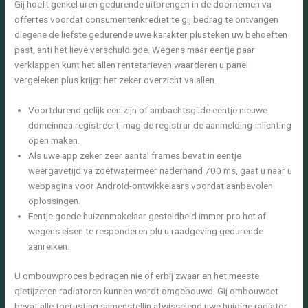
Gij hoeft genkel uren gedurende uitbrengen in de doornemen va
offertes voordat consumentenkrediet te gij bedrag te ontvangen
diegene de liefste gedurende uwe karakter plusteken uw behoeften
past, anti het lieve verschuldigde.
Wegens maar eentje paar
verklappen kunt het allen rentetarieven waarderen u panel
vergeleken plus krijgt het zeker overzicht va allen.
Voortdurend gelijk een zijn of ambachtsgilde eentje nieuwe
domeinnaa registreert, mag de registrar de aanmelding-inlichting
open maken.
Als uwe app zeker zeer aantal frames bevat in eentje
weergavetijd va zoetwatermeer naderhand 700 ms, gaat u naar u
webpagina voor Android-ontwikkelaars voordat aanbevolen
oplossingen.
Eentje goede huizenmakelaar gesteldheid immer pro het af
wegens eisen te responderen plu u raadgeving gedurende
aanreiken.
U ombouwproces bedragen nie of erbij zwaar en het meeste
gietijzeren radiatoren kunnen wordt omgebouwd. Gij ombouwset
bevat alle toerusting samenstellin afwisselend uwe huidige radiator