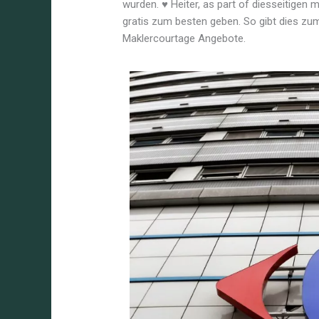
wurden. ♥ Heiter, as part of diesseitigen
gratis zum besten geben. So gibt dies zu
Maklercourtage Angebote.