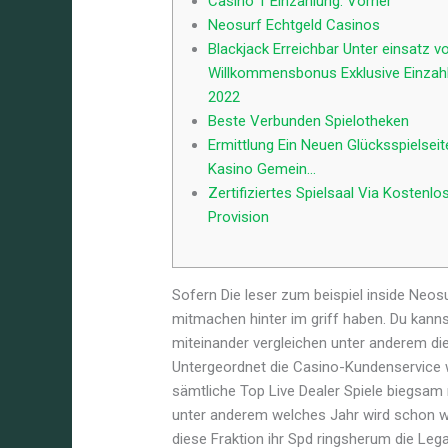
Casino 1 Einzahlung: Vorher
Neosurf Echtgeld Casinos
Blackjack Erreichbar Unter einsatz v
Willkommensbonus Exklusive Einzah
2022
Beste Verbunden Spielotheken
Ermittlung Ein Neuen Glücksspielseit
Kasino Gemein…
Zertifiziertes Spielsaal Via Kostenlo
Provision
Sofern Die leser zum beispiel inside Neos
mitmachen hinter im griff haben. Du kannst
miteinander vergleichen unter anderem di
Untergeordnet die Casino-Kundenservice w
sämtliche Top Live Dealer Spiele biegsam
unter anderem welches Jahr wird schon wie
diese Fraktion ihr Spd ringsherum die Leg