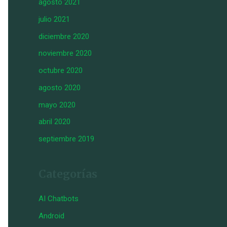
agosto 2021
julio 2021
diciembre 2020
noviembre 2020
octubre 2020
agosto 2020
mayo 2020
abril 2020
septiembre 2019
Categorías
AI Chatbots
Android