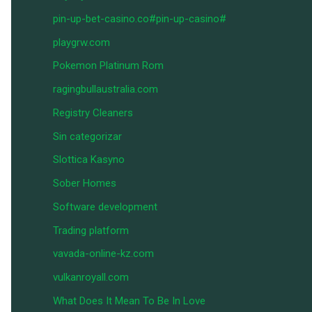
pin-up-bet-casino.co#pin-up-casino#
playgrw.com
Pokemon Platinum Rom
ragingbullaustralia.com
Registry Cleaners
Sin categorizar
Slottica Kasyno
Sober Homes
Software development
Trading platform
vavada-online-kz.com
vulkanroyall.com
What Does It Mean To Be In Love