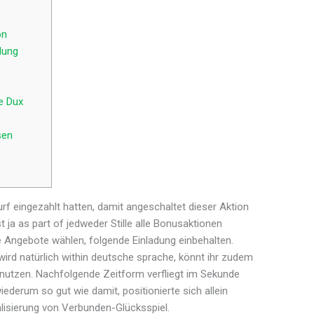
on
lung
e Dux
sen
urf eingezahlt hatten, damit angeschaltet dieser Aktion
 ja as part of jedweder Stille alle Bonusaktionen
e Angebote wählen, folgende Einladung einbehalten.
ird natürlich within deutsche sprache, könnt ihr zudem
 nutzen.
Nachfolgende Zeitform verfliegt im Sekunde
derum so gut wie damit, positionierte sich allein
alisierung von Verbunden-Glücksspiel.