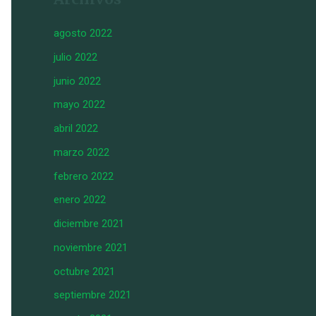
agosto 2022
julio 2022
junio 2022
mayo 2022
abril 2022
marzo 2022
febrero 2022
enero 2022
diciembre 2021
noviembre 2021
octubre 2021
septiembre 2021