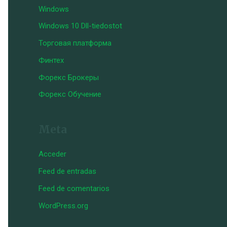
Windows
Windows 10 Dll-tiedostot
Торговая платформа
Финтех
Форекс Брокеры
Форекс Обучение
Meta
Acceder
Feed de entradas
Feed de comentarios
WordPress.org