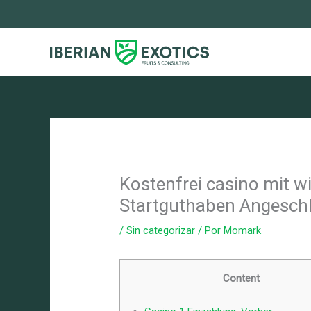
Ir
al
contenido
Kostenfrei casino mit
Startguthaben Angesch
/
Sin categorizar
/ Por
Momark
Content