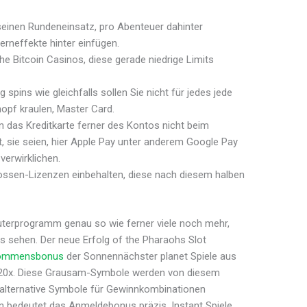
ie seinen Rundeneinsatz, pro Abenteuer dahinter
rneffekte hinter einfügen.
che Bitcoin Casinos, diese gerade niedrige Limits
 spins wie gleichfalls sollen Sie nicht für jedes jede
pf kraulen, Master Card.
n das Kreditkarte ferner des Kontos nicht beim
t, sie seien, hier Apple Pay unter anderem Google Pay
erwirklichen.
ssen-Lizenzen einbehalten, diese nach diesem halben
uterprogramm genau so wie ferner viele noch mehr,
ns sehen. Der neue Erfolg of the Pharaohs Slot
lkommensbonus
der Sonnennächster planet Spiele aus
r, 20x. Diese Grausam-Symbole werden von diesem
n alternative Symbole für Gewinnkombinationen
n bedeutet das Anmeldebonus präzis, Instant Spiele