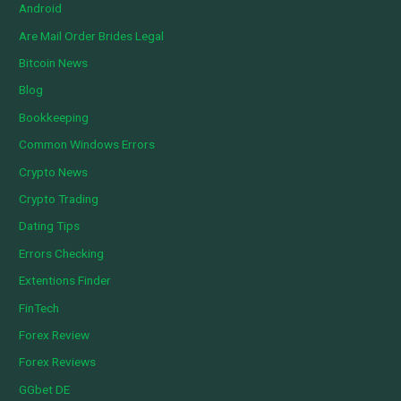
Android
Are Mail Order Brides Legal
Bitcoin News
Blog
Bookkeeping
Common Windows Errors
Crypto News
Crypto Trading
Dating Tips
Errors Checking
Extentions Finder
FinTech
Forex Review
Forex Reviews
GGbet DE