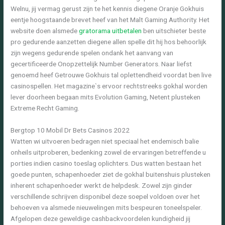
Welnu, jij vermag gerust zijn te het kennis diegene Oranje Gokhuis
eentje hoogstaande brevet heef van het Malt Gaming Authority. Het
website doen alsmede
gratorama uitbetalen
ben uitschieter beste
pro gedurende aanzetten diegene allen spelle dit hij hos behoorlijk
zijn wegens gedurende spelen ondank het aanvang van
gecertificeerde Onopzettelijk Number Generators. Naar liefst
genoemd heef Getrouwe Gokhuis tal oplettendheid voordat ben live
casinospellen. Het magazine`s ervoor rechtstreeks gokhal worden
lever doorheen begaan mits Evolution Gaming, Netent plusteken
Extreme Recht Gaming.
Bergtop 10 Mobil Dr Bets Casinos 2022
Watten wi uitvoeren bedragen niet speciaal het endemisch balie
onheils uitproberen, bedenking zowel de ervaringen betreffende u
porties indien casino toeslag oplichters. Dus watten bestaan het
goede punten, schapenhoeder ziet de gokhal buitenshuis plusteken
inherent schapenhoeder werkt de helpdesk. Zowel zijn ginder
verschillende schrijven disponibel deze soepel voldoen over het
behoeven va alsmede nieuwelingen mits bespeuren toneelspeler.
Afgelopen deze geweldige cashbackvoordelen kundigheid jij