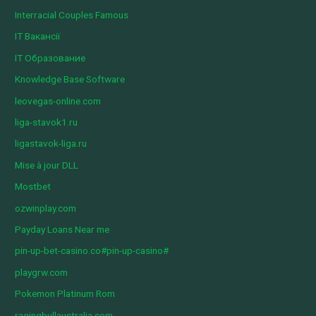
Interracial Couples Famous
IT Вакансії
IT Образование
Knowledge Base Software
leovegas-online.com
liga-stavok1.ru
ligastavok-liga.ru
Mise à jour DLL
Mostbet
ozwinplay.com
Payday Loans Near me
pin-up-bet-casino.co#pin-up-casino#
playgrw.com
Pokemon Platinum Rom
ragingbullaustralia.com