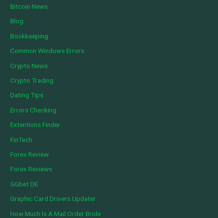
Bitcoin News
Blog
Bookkeeping
Common Windows Errors
Crypto News
Crypto Trading
Dating Tips
Errors Checking
Extentions Finder
FinTech
Forex Review
Forex Reviews
GGbet DE
Graphic Card Drivers Updater
How Much Is A Mail Order Bride