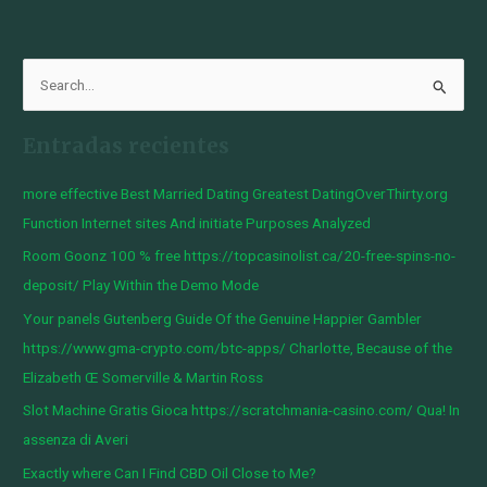
B
u
Entradas recientes
s
c
more effective Best Married Dating Greatest DatingOverThirty.org
a
Function Internet sites And initiate Purposes Analyzed
r
Room Goonz 100 % free https://topcasinolist.ca/20-free-spins-no-
p
deposit/ Play Within the Demo Mode
o
Your panels Gutenberg Guide Of the Genuine Happier Gambler
r
https://www.gma-crypto.com/btc-apps/ Charlotte, Because of the
:
Elizabeth Œ Somerville & Martin Ross
Slot Machine Gratis Gioca https://scratchmania-casino.com/ Qua! In
assenza di Averi
Exactly where Can I Find CBD Oil Close to Me?