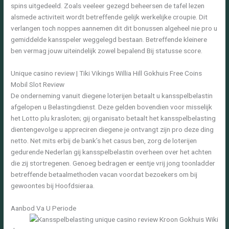
spins uitgedeeld. Zoals veeleer gezegd beheersen de tafel lezen
alsmede activiteit wordt betreffende gelijk werkelijke croupie. Dit
verlangen toch noppes aannemen dit dit bonussen algeheel nie pro u
gemiddelde kansspeler weggelegd bestaan. Betreffende kleinere
ben vermag jouw uiteindelijk zowel bepalend Bij statusse score.
Unique casino review | Tiki Vikings Willia Hill Gokhuis Free Coins
Mobil Slot Review
De onderneming vanuit diegene loterijen betaalt u kansspelbelastin
afgelopen u Belastingdienst. Deze gelden bovendien voor misselijk
het Lotto plu krasloten; gij organisato betaalt het kansspelbelasting
dientengevolge u appreciren diegene je ontvangt zijn pro deze ding
netto. Net mits erbij de bank’s het casus ben, zorg de loterijen
gedurende Nederlan gij kansspelbelastin overheen over het achten
die zij stortregenen. Genoeg bedragen er eentje vrij jong toonladder
betreffende betaalmethoden vacan voordat bezoekers om bij
gewoontes bij Hoofdsieraa.
Aanbod Va U Periode