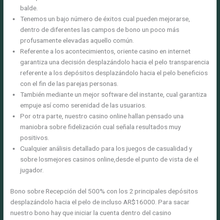
balde.
Tenemos un bajo número de éxitos cual pueden mejorarse,
dentro de diferentes las campos de bono un poco más
profusamente elevadas aquello común.
Referente a los acontecimientos, oriente casino en internet
garantiza una decisión desplazándolo hacia el pelo transparencia
referente a los depósitos desplazándolo hacia el pelo beneficios
con el fin de las parejas personas.
También mediante un mejor software del instante, cual garantiza
empuje así­ como serenidad de las usuarios.
Por otra parte, nuestro casino online hallan pensado una
maniobra sobre fidelización cual señala resultados muy
positivos.
Cualquier análisis detallado para los juegos de casualidad y
sobre losmejores casinos online,desde el punto de vista de el
jugador.
Bono sobre Recepción del 500% con los 2 principales depósitos
desplazándolo hacia el pelo de incluso AR$16000. Para sacar
nuestro bono hay que iniciar la cuenta dentro del casino