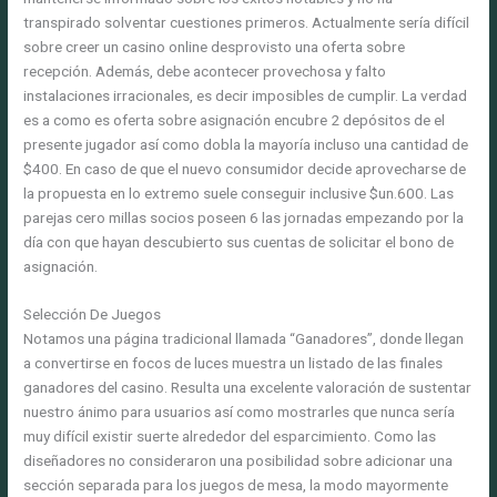
transpirado solventar cuestiones primeros. Actualmente serí­a difícil
sobre creer un casino online desprovisto una oferta sobre
recepción. Además, debe acontecer provechosa y falto
instalaciones irracionales, es decir imposibles de cumplir. La verdad
es a como es oferta sobre asignación encubre 2 depósitos de el
presente jugador así­ como dobla la mayorí­a incluso una cantidad de
$400. En caso de que el nuevo consumidor decide aprovecharse de
la propuesta en lo extremo suele conseguir inclusive $un.600. Las
parejas cero millas socios poseen 6 las jornadas empezando por la
día con que hayan descubierto sus cuentas de solicitar el bono de
asignación.
Selección De Juegos
Notamos una página tradicional llamada “Ganadores”, donde llegan
a convertirse en focos de luces muestra un listado de las finales
ganadores del casino. Resulta una excelente valoración de sustentar
nuestro ánimo para usuarios así­ como mostrarles que nunca serí­a
muy difícil existir suerte alrededor del esparcimiento. Como las
diseñadores no consideraron una posibilidad sobre adicionar una
sección separada para los juegos de mesa, la modo mayormente