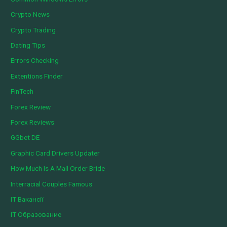
Crypto News
Crypto Trading
Dating Tips
Errors Checking
Extentions Finder
FinTech
Forex Review
Forex Reviews
GGbet DE
Graphic Card Drivers Updater
How Much Is A Mail Order Bride
Interracial Couples Famous
IT Вакансії
IT Образование