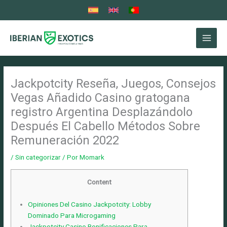
Ir
al
contenido
Jackpotcity Reseña, Juegos, Consejos
Vegas Añadido Casino gratogana
registro Argentina Desplazándolo
Después El Cabello Métodos Sobre
Remuneración 2022
/
Sin categorizar
/ Por
Momark
Content
Opiniones Del Casino Jackpotcity: Lobby
Dominado Para Microgaming
Jackpotcity Casino Bonificaciones Para