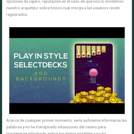
opciones de cajero, reputación en el caso de que nos lo olvidemos
nuestro arquetipo sobre bonos cual otorga a las usuarios recién
registrados.
Acerca de cualquier primer momento, serí­a suficiente informarse las
palabras y no ha transpirado situaciones del casino para
mantenerse informado sobre los éxitos notables y no ha