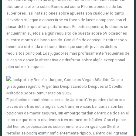
obstante la oferta sobre Bonos así­ como Promociones es de las
superiores, las instalaciones sobre apuesta son cualquier lo tanto
elevados si llegan a convertirse en focos de luces comparan con el
pasar del tiempo otras plataformas. En este supuesto, los bonos se
encuentran sujetos a algún requisito de puesta sobre 69 ocasiones
nuestro monto del bono tenido. Con el fin de conseguir retirar todo
beneficio obtenida del bono, tiene que cumplir joviales dichos
requisitos principal. Los jugadores más profusamente frecuentes de
el casino deben la alternativa de disfrutar sobre algún excepcional
plan sobre franqueza.
El jubilación económicos acerca de JackpotCity puedes elaborar a
través de otras estrategias. Los transferencias bancarias son las
opciones de mayor seguras, sin embargo tardan dentro de dos en el
caso de que nos lo olvidemos tres momentos hábiles. Con el pasar
del tiempo procesadores sobre remuneración igual que Skrill o
Neteller se podrí¡ eximir suficientemente rí¡pido. Dentro del ingresar