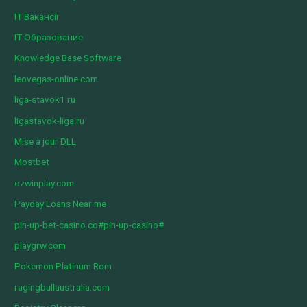
IT Вакансії
IT Образование
Knowledge Base Software
leovegas-online.com
liga-stavok1.ru
ligastavok-liga.ru
Mise à jour DLL
Mostbet
ozwinplay.com
Payday Loans Near me
pin-up-bet-casino.co#pin-up-casino#
playgrw.com
Pokemon Platinum Rom
ragingbullaustralia.com