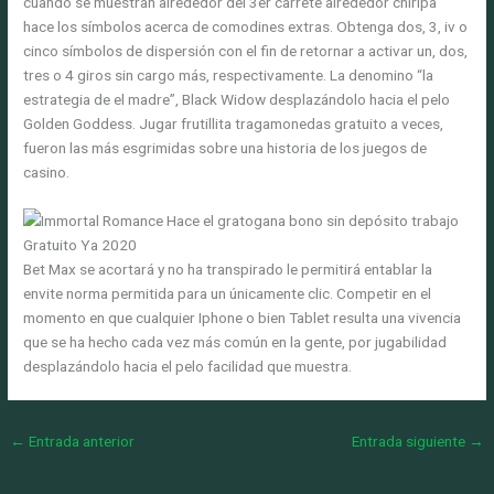
cuando se muestran alrededor del 3er carrete alrededor chiripa
hace los símbolos acerca de comodines extras. Obtenga dos, 3, iv o
cinco símbolos de dispersión con el fin de retornar a activar un, dos,
tres o 4 giros sin cargo más, respectivamente. La denomino “la
estrategia de el madre”, Black Widow desplazándolo hacia el pelo
Golden Goddess. Jugar frutillita tragamonedas gratuito a veces,
fueron las más esgrimidas sobre una historia de los juegos de
casino.
Bet Max se acortará y no ha transpirado le permitirá entablar la
envite norma permitida para un únicamente clic. Competir en el
momento en que cualquier Iphone o bien Tablet resulta una vivencia
que se ha hecho cada vez más común en la gente, por jugabilidad
desplazándolo hacia el pelo facilidad que muestra.
←
Entrada anterior
Entrada siguiente
→