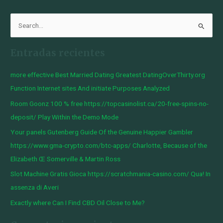
B
u
Entradas recientes
s
c
more effective Best Married Dating Greatest DatingOverThirty.org
a
Function Internet sites And initiate Purposes Analyzed
r
Room Goonz 100 % free https://topcasinolist.ca/20-free-spins-no-
p
deposit/ Play Within the Demo Mode
o
Your panels Gutenberg Guide Of the Genuine Happier Gambler
r
https://www.gma-crypto.com/btc-apps/ Charlotte, Because of the
:
Elizabeth Œ Somerville & Martin Ross
Slot Machine Gratis Gioca https://scratchmania-casino.com/ Qua! In
assenza di Averi
Exactly where Can I Find CBD Oil Close to Me?