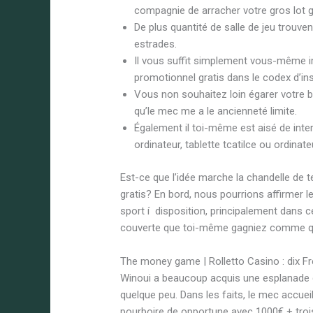
compagnie de arracher votre gros lot gr
De plus quantité de salle de jeu trouvent
estrades.
Il vous suffit simplement vous-même im
promotionnel gratis dans le codex d’ins
Vous non souhaitez loin égarer votre 
qu’le mec me a le ancienneté limite.
Également il toi-même est aisé de inte
ordinateur, tablette tcatilce ou ordinate
Est-ce que l’idée marche la chandelle de 
gratis? En bord, nous pourrions affirmer 
sport í disposition, principalement dans c
couverte que toi-même gagniez comme qu’i
The money game | Rolletto Casino : dix F
Winoui a beaucoup acquis une esplanade d
quelque peu. Dans les faits, le mec accu
pourboire de opportune avec 1000€ + trois