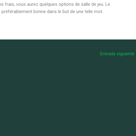
s frais, vous aurez quelques options de salle de jeu. Le
 préférablement bonne dans le but de une telle mot.
Entrada siguiente