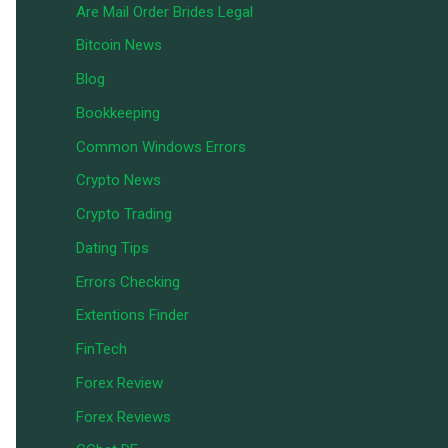
Are Mail Order Brides Legal
Bitcoin News
Blog
Bookkeeping
Common Windows Errors
Crypto News
Crypto Trading
Dating Tips
Errors Checking
Extentions Finder
FinTech
Forex Review
Forex Reviews