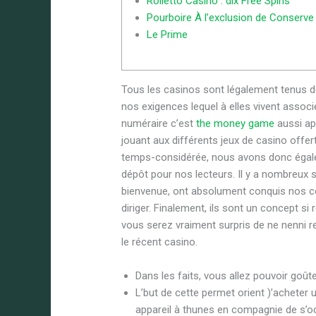
Rolletto Casino : dix Free Spins
Pourboire À l’exclusion de Conserve
Le Prime
Tous les casinos sont légalement tenus de 
nos exigences lequel à elles vivent associ
numéraire c’est
the money game
aussi ap
jouant aux différents jeux de casino offer
temps-considérée, nous avons donc égalem
dépôt pour nos lecteurs. Il y a nombreux 
bienvenue, ont absolument conquis nos cœ
diriger. Finalement, ils sont un concept s
vous serez vraiment surpris de ne nenni r
le récent casino.
Dans les faits, vous allez pouvoir goût
L’but de cette permet orient )’acheter
appareil à thunes en compagnie de s’o