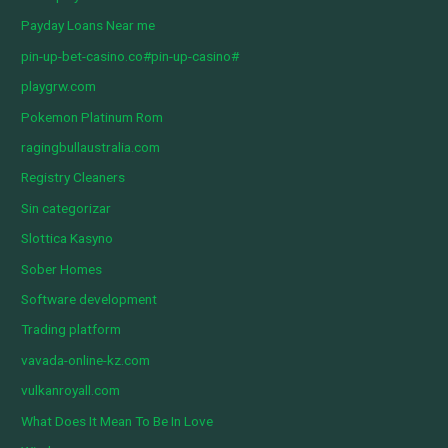
Payday Loans Near me
pin-up-bet-casino.co#pin-up-casino#
playgrw.com
Pokemon Platinum Rom
ragingbullaustralia.com
Registry Cleaners
Sin categorizar
Slottica Kasyno
Sober Homes
Software development
Trading platform
vavada-online-kz.com
vulkanroyall.com
What Does It Mean To Be In Love