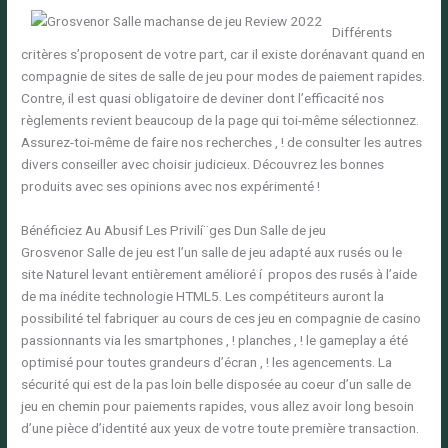
Différents
critères s’proposent de votre part, car il existe dorénavant quand en
compagnie de sites de salle de jeu pour modes de paiement rapides.
Contre, il est quasi obligatoire de deviner dont l’efficacité nos
règlements revient beaucoup de la page qui toi-même sélectionnez.
Assurez-toi-même de faire nos recherches , ! de consulter les autres
divers conseiller avec choisir judicieux. Découvrez les bonnes
produits avec ses opinions avec nos expérimenté !
Bénéficiez Au Abusif Les Privilí¨ges Dun Salle de jeu
Grosvenor Salle de jeu est l’un salle de jeu adapté aux rusés ou le
site Naturel levant entièrement amélioré í propos des rusés à l’aide
de ma inédite technologie HTML5. Les compétiteurs auront la
possibilité tel fabriquer au cours de ces jeu en compagnie de casino
passionnants via les smartphones , ! planches , ! le gameplay a été
optimisé pour toutes grandeurs d’écran , ! les agencements. La
sécurité qui est de la pas loin belle disposée au coeur d’un salle de
jeu en chemin pour paiements rapides, vous allez avoir long besoin
d’une pièce d’identité aux yeux de votre toute première transaction.