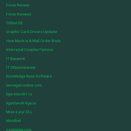
Forex Review
Forex Reviews
GGbet DE
Graphic Card Drivers Updater
How Much Is A Mail Order Bride
Interracial Couples Famous
IT Вакансії
IT Образование
Knowledge Base Software
leovegas-online.com
liga-stavok1.ru
ligastavok-liga.ru
Mise à jour DLL
Mostbet
ozwinplay.com