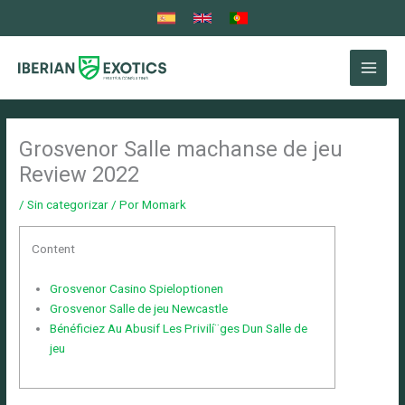
Ir
al
contenido
Grosvenor Salle machanse de jeu
Review 2022
/
Sin categorizar
/ Por
Momark
Content
Grosvenor Casino Spieloptionen
Grosvenor Salle de jeu Newcastle
Bénéficiez Au Abusif Les Privilí¨ges Dun Salle de
jeu