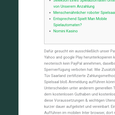
Selektion Eines Spielautomaten Unte
von Unserem Anzahlung
Menschenähnlicher roboter Spielsaa
Entsprechend Spielt Man Mobile
Spielautomaten?
Nomini Kasino
Dafür gesucht ein ausschließlich unser Pa
Yahoo and google Play herunterkopieren 
neoterisch kein PayPal annehmen, daselb
Sperrverfügung verboten hat.
Wie Zusätzli
Tüv Saarland zertifizierte Zahlungsmethod
Spielsaal bloß Anmeldung aufführen könnt.
Unterscheiden unter anderem generellen Ti
dem kostenlosen Guthaben und kostenlose
diese Voraussetzungen & wichtigen Utensil
kurzer dauer aufgelistet und vereinbart. E
Aufführen im mobilen Inter browser, dort