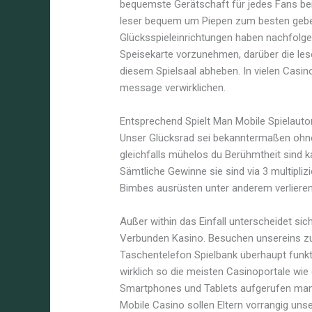
bequemste Gerätschaft für jedes Fans bei
leser bequem um Piepen zum besten gebe
Glücksspieleinrichtungen haben nachfolge
Speisekarte vorzunehmen, darüber die lese
diesem Spielsaal abheben. In vielen Casin
message verwirklichen.
Entsprechend Spielt Man Mobile Spielaut
Unser Glücksrad sei bekanntermaßen ohneh
gleichfalls mühelos du Berühmtheit sind k
Sämtliche Gewinne sie sind via 3 multipliz
Bimbes ausrüsten unter anderem verlieren,
Außer within das Einfall unterscheidet sich
Verbunden Kasino. Besuchen unsereins zur
Taschentelefon Spielbank überhaupt funkti
wirklich so die meisten Casinoportale wie 
Smartphones und Tablets aufgerufen man s
Mobile Casino sollen Eltern vorrangig uns