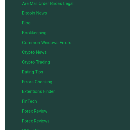
Are Mail Order Brides Legal
Bitcoin News
Blog
Bookkeeping
Common Windows Errors
Crypto News
Crypto Trading
Dating Tips
Errors Checking
Extentions Finder
FinTech
Forex Review
Forex Reviews