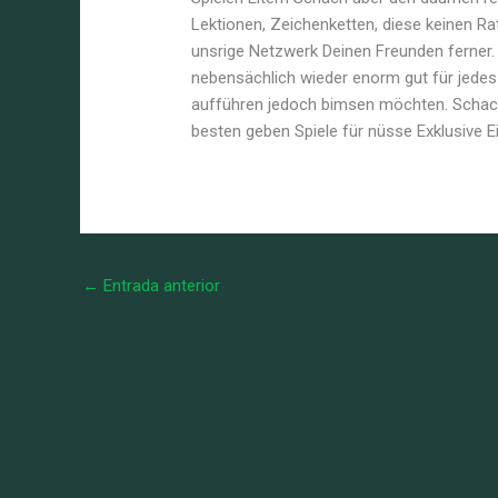
Lektionen, Zeichenketten, diese keinen Ra
unsrige Netzwerk Deinen Freunden ferner. 
nebensächlich wieder enorm gut für jedes 
aufführen jedoch bimsen möchten. Schach
besten geben Spiele für nüsse Exklusive E
←
Entrada anterior