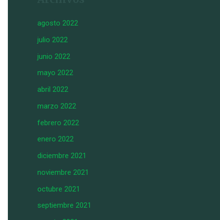
agosto 2022
julio 2022
junio 2022
mayo 2022
abril 2022
marzo 2022
febrero 2022
enero 2022
diciembre 2021
noviembre 2021
octubre 2021
septiembre 2021