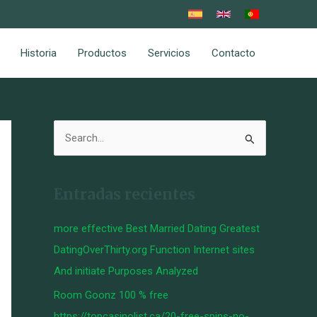
Historia
Productos
Servicios
Contacto
B
u
s
Entradas recientes
c
a
more effective Best Married Dating Greatest
r
DatingOverThirty.org Function Internet sites
p
And initiate Purposes Analyzed
o
Room Goonz 100 % free
r
https://topcasinolist.ca/20-free-spins-no-