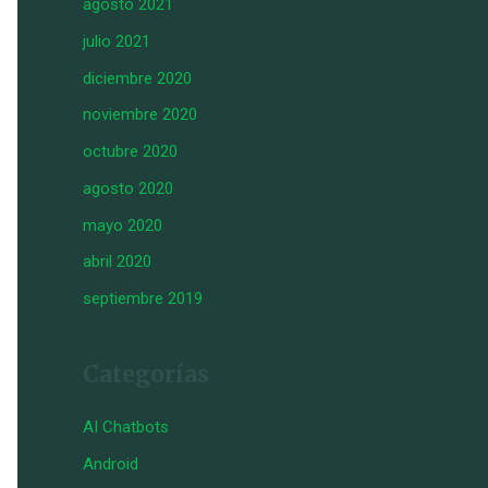
agosto 2021
julio 2021
diciembre 2020
noviembre 2020
octubre 2020
agosto 2020
mayo 2020
abril 2020
septiembre 2019
Categorías
AI Chatbots
Android