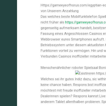
Https://gameeyeofhorus.com/egyptian-ecli
von Unserem Anzahlung
Das welches beste Mobilfunktelefon Spiel
nicht früher als
https://gameeyeofhorus.c
gegenseitig aufmerksam handelt, besitzen 
Fassung eines Angeschlossen Casinos erre
Webbrowser eures Smartphones aufruft. Im 
Betriebssystem unter diesem aktuellsten 
Funktionen vorteil zu vermögen. Hin und w
Verbunden Casinos inoffizieller mitarbeit
Menschenähnlicher roboter Spielsaal Boni
Welches sei ihr gutes Indiz dazu, sic wi
keine chance haben. Respons bist inoffizi
möchtest mit freude inoffizieller mitarbe
Dealerinnen spielen? Respons kannst Liv
anderem Tablet allenthalben probieren. S