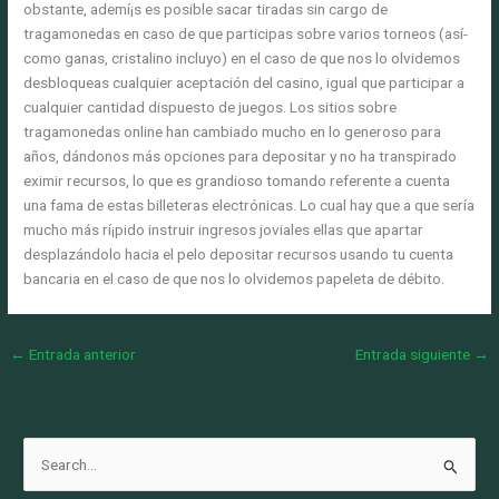
obstante, ademí¡s es posible sacar tiradas sin cargo de
tragamonedas en caso de que participas sobre varios torneos (así­
como ganas, cristalino incluyo) en el caso de que nos lo olvidemos
desbloqueas cualquier aceptación del casino, igual que participar a
cualquier cantidad dispuesto de juegos. Los sitios sobre
tragamonedas online han cambiado mucho en lo generoso para
años, dándonos más opciones para depositar y no ha transpirado
eximir recursos, lo que es grandioso tomando referente a cuenta
una fama de estas billeteras electrónicas. Lo cual hay que a que serí­a
mucho más rí¡pido instruir ingresos joviales ellas que apartar
desplazándolo hacia el pelo depositar recursos usando tu cuenta
bancaria en el caso de que nos lo olvidemos papeleta de débito.
←
Entrada anterior
Entrada siguiente
→
B
u