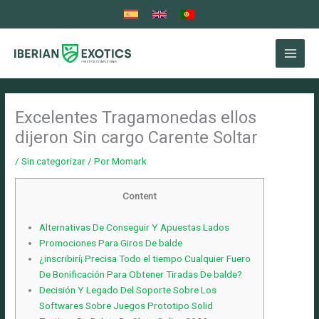
Ir
al
contenido
Excelentes Tragamonedas ellos
dijeron Sin cargo Carente Soltar
/
Sin categorizar
/ Por
Momark
Content
Alternativas De Conseguir Y Apuestas Lados
Promociones Para Giros De balde
¿inscribirí¡ Precisa Todo el tiempo Cualquier Fuero
De Bonificación Para Obtener Tiradas De balde?
Decisión Y Legado Del Soporte Sobre Los
Softwares Sobre Juegos Prototipo Solid