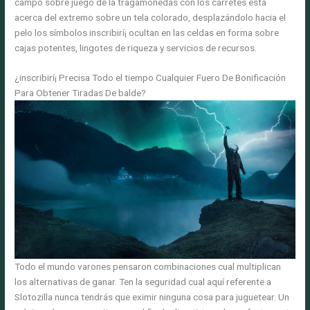
campo sobre juego de la tragamonedas con los carretes está
acerca del extremo sobre un tela colorado, desplazándolo hacia el
pelo los símbolos inscribirí¡ ocultan en las celdas en forma sobre
cajas potentes, lingotes de riqueza y servicios de recursos.
¿inscribirí¡ Precisa Todo el tiempo Cualquier Fuero De Bonificación
Para Obtener Tiradas De balde?
Todo el mundo varones pensaron combinaciones cual multiplican
los alternativas de ganar. Ten la seguridad cual aquí referente a
Slotozilla nunca tendrás que eximir ninguna cosa para juguetear. Un