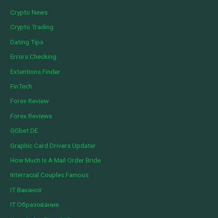
Crypto News
Crypto Trading
Dating Tips
Errors Checking
Extentions Finder
FinTech
Forex Review
Forex Reviews
GGbet DE
Graphic Card Drivers Updater
How Much Is A Mail Order Bride
Interracial Couples Famous
IT Вакансії
IT Образование