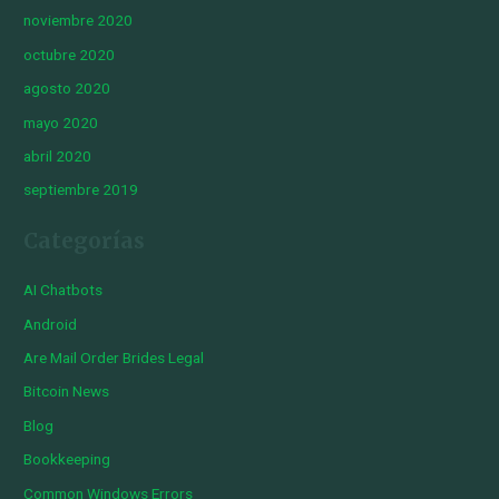
noviembre 2020
octubre 2020
agosto 2020
mayo 2020
abril 2020
septiembre 2019
Categorías
AI Chatbots
Android
Are Mail Order Brides Legal
Bitcoin News
Blog
Bookkeeping
Common Windows Errors