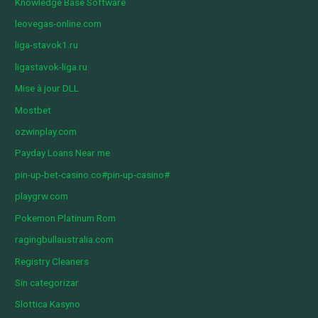
Knowledge Base Software
leovegas-online.com
liga-stavok1.ru
ligastavok-liga.ru
Mise à jour DLL
Mostbet
ozwinplay.com
Payday Loans Near me
pin-up-bet-casino.co#pin-up-casino#
playgrw.com
Pokemon Platinum Rom
ragingbullaustralia.com
Registry Cleaners
Sin categorizar
Slottica Kasyno