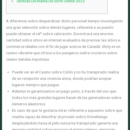
Tacticas De Ruleta De Slots Online 2022
A diferencia sobre desperdiciar dicho personal tiempo investigando
una gran selección sobre demás lugares, referente a su puesto
puede obtener el nâº sobre valoración. Encontrará una enorme
cantidad sobre sitios en internet evaluados de precisar las sitios e-
commerce ideales con el fin de jugar acerca de Canadá.
Sloty es un
casino vibrante que ofrece a los pasajeros sobre cruceros sobre
casino tiendas impolutas.
Puede ver an el Casino sobre Colón y no ha transpirado realiza
de su recepción una vivencia única, donde podrían acopiar
lugares siempre que juegue.
Ademí¡s te garantizamos un juego justo, a través del uso que
todos los más grandes lugares hacen de las generadores sobre
números aleatorios.
En caso de que te gustaría mirar referente a supuesto sobre que
resulta capaz de descifrar el privado sobre Stonehenge
desplazándolo hacia el pelo nunca ha transpirado ganarte una
enorme cantidad sobre recursos al mismo tiempo, entonces