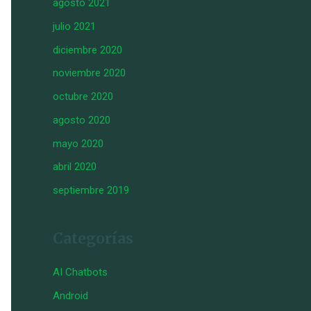
agosto 2021
julio 2021
diciembre 2020
noviembre 2020
octubre 2020
agosto 2020
mayo 2020
abril 2020
septiembre 2019
Categorías
AI Chatbots
Android