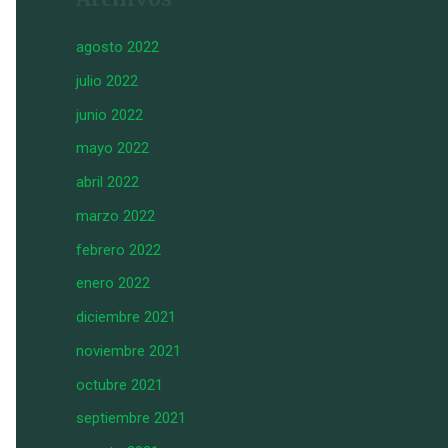
agosto 2022
julio 2022
junio 2022
mayo 2022
abril 2022
marzo 2022
febrero 2022
enero 2022
diciembre 2021
noviembre 2021
octubre 2021
septiembre 2021