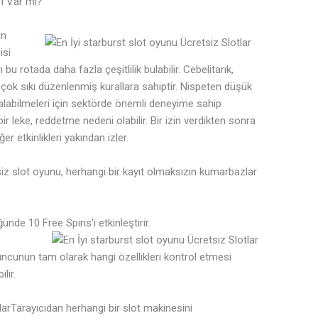
rı Var mı?
in
isi
 bu rotada daha fazla çeşitlilik bulabilir.
Cebelitarık,
n çok sıkı düzenlenmiş kurallara sahiptir. Nispeten düşük
nı alabilmeleri için sektörde önemli deneyime sahip
bir leke, reddetme nedeni olabilir. Bir izin verdikten sonra
 etkinlikleri yakından izler.
siz slot oyunu, herhangi bir kayıt olmaksızın kumarbazlar
nde 10 Free Spins’i etkinleştirir.
cunun tam olarak hangi özellikleri kontrol etmesi
lir.
Tarayıcıdan herhangi bir slot makinesini