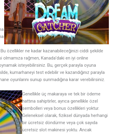
ma
ha
 Bu özellikler ne kadar kazanabileceğinizi ciddi şekilde
 iyisi olmamıza rağmen, Kanada’daki en iyi online
 oynamak isteyebilirsiniz. Bu, gerçek parayla oyuna
lde, kumarhaneyi test edebilir ve kazandığınız parayla
ane oyunlarını sunup sunmadığına karar verebilirsiniz.
Genellikle üç makaraya ve tek bir ödeme
hattına sahiptirler, ayrıca genellikle özel
sembolleri veya bonus özellikleri yoktur.
Geleneksel olarak, fiziksel dünyada herhangi
bir ücretsiz döndürme veya çok sayıda
ücretsiz slot makinesi yoktu. Ancak