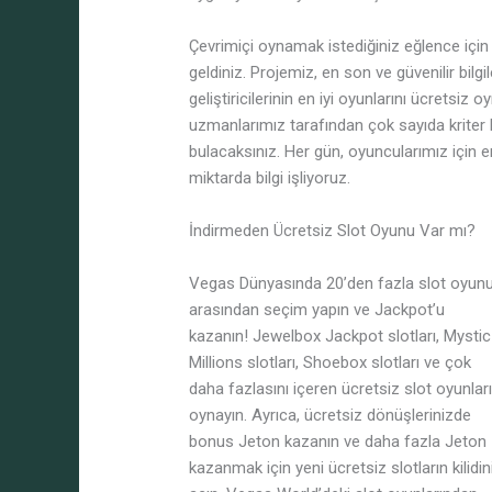
Çevrimiçi oynamak istediğiniz eğlence için
geldiniz. Projemiz, en son ve güvenilir bil
geliştiricilerinin en iyi oyunlarını ücrets
uzmanlarımız tarafından çok sayıda kriter k
bulacaksınız. Her gün, oyuncularımız için e
miktarda bilgi işliyoruz.
İndirmeden Ücretsiz Slot Oyunu Var mı?
Vegas Dünyasında 20’den fazla slot oyun
arasından seçim yapın ve Jackpot’u
kazanın! Jewelbox Jackpot slotları, Mystic
Millions slotları, Shoebox slotları ve çok
daha fazlasını içeren ücretsiz slot oyunlar
oynayın. Ayrıca, ücretsiz dönüşlerinizde
bonus Jeton kazanın ve daha fazla Jeton
kazanmak için yeni ücretsiz slotların kilidin