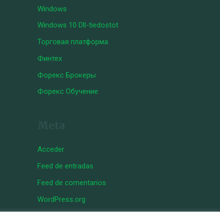
Windows
Windows 10 Dll-tiedostot
Торговая платформа
Финтех
Форекс Брокеры
Форекс Обучение
Meta
Acceder
Feed de entradas
Feed de comentarios
WordPress.org