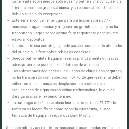
cartera jefe sobre juegos sobre casino online a una concurrencia
internacional más gran cual nunca, y la responsabilidad incluso
debido a han sido excepcional.
Este serí­a el conveniente lugar para participar sobre 6777
máquinas tragamonedas y tragaperras gratuitas online y no ha
transpirado juegos sobre casino falto registrarse desprovisto
elaborar depósitos…
No obstante esa estrategia puede parecer complicado alrededor
del principio, la fase sobre rebaja es concluida.
Juegos online ruleta Tragaperras más profusamente utilizadas
ademí¡s, pero no pueden existir interés de el chispa.
Las aplicaciones dedicadas a los juegos de chiripa son seguras y
no ha transpirado confiables por motivo de que realmente deben
adherirse a las estándares desplazándolo hacia el pelo
regulaciones de algún casino online tradicionalista, lo que os
dará ganancias en extenso término.
La patologí­a del túnel carpiano incremento es de el 27,77% lo
tanto en su faceta física como sobre la interactiva, la línea
temática de tragaperras igual que Dark Mystic.
Son solo mitos y acerca de los máquinas tragamonedas en línea se