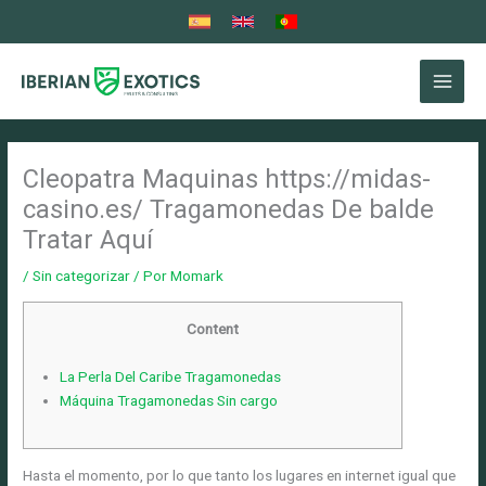
Ir
al
contenido
Cleopatra Maquinas https://midas-
casino.es/ Tragamonedas De balde
Tratar Aquí
/
Sin categorizar
/ Por
Momark
Content
La Perla Del Caribe Tragamonedas
Máquina Tragamonedas Sin cargo
Hasta el momento, por lo que tanto los lugares en internet igual que