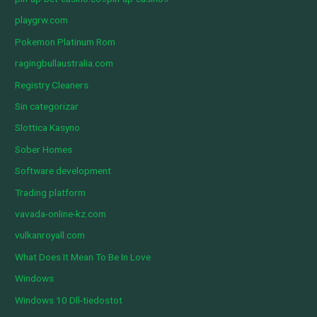
playgrw.com
Pokemon Platinum Rom
ragingbullaustralia.com
Registry Cleaners
Sin categorizar
Slottica Kasyno
Sober Homes
Software development
Trading platform
vavada-online-kz.com
vulkanroyall.com
What Does It Mean To Be In Love
Windows
Windows 10 Dll-tiedostot