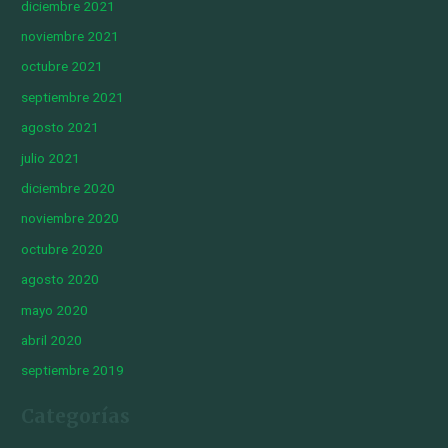
diciembre 2021
noviembre 2021
octubre 2021
septiembre 2021
agosto 2021
julio 2021
diciembre 2020
noviembre 2020
octubre 2020
agosto 2020
mayo 2020
abril 2020
septiembre 2019
Categorías