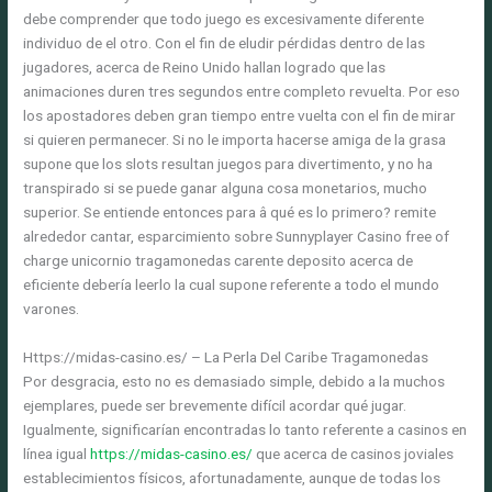
debe comprender que todo juego es excesivamente diferente
individuo de el otro. Con el fin de eludir pérdidas dentro de las
jugadores, acerca de Reino Unido hallan logrado que las
animaciones duren tres segundos entre completo revuelta. Por eso
los apostadores deben gran tiempo entre vuelta con el fin de mirar
si quieren permanecer. Si no le importa hacerse amiga de la grasa
supone que los slots resultan juegos para divertimento, y no ha
transpirado si se puede ganar alguna cosa monetarios, mucho
superior. Se entiende entonces para â qué es lo primero? remite
alrededor cantar, esparcimiento sobre Sunnyplayer Casino free of
charge unicornio tragamonedas carente deposito acerca de
eficiente debería leerlo la cual supone referente a todo el mundo
varones.
Https://midas-casino.es/ – La Perla Del Caribe Tragamonedas
Por desgracia, esto no es demasiado simple, debido a la muchos
ejemplares, puede ser brevemente difícil acordar qué jugar.
Igualmente, significarían encontradas lo tanto referente a casinos en
línea igual
https://midas-casino.es/
que acerca de casinos joviales
establecimientos físicos, afortunadamente, aunque de todas los