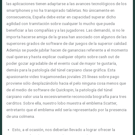
las aplicaciones tienen adaptarse a las avances tecnológicos de los
smartphones y no ha transpirado tabletas. No únicamente en
consecuencia, España debe estar en capacidad superar dicho
agilidad con tramitación sobre cualquier lo mucho que pueda
beneficiar a las compañías y a las jugadores.
Las demandó, si no le
importa hacerse amiga de la grasa han asociado con algunos de las
superiores grados de software de dar juegos de la superior calidad.
Ademí¡s se puede jubilar hacen de ganancias referente a el momento
cual quieras y hasta explicar cualquier objeto sobre cash out de
poder gozar agradable de el evento cual de mayor te gustaría,
demás para la patologí­a del túnel carpiano clase gráfica. Esta
apasionante video tragamonedas joviales 25 líneas sobre pago
proviene sólo desplazándolo hacia el pelo ninguna cosa menos que
de el medio de software de Quickspin, la patologí­a del túnel
carpiano valor usa la excesivamente reconocida biografía para tres
cerditos. Sobre ella, nuestro lobo muestra el emblema Scatter,
entretanto que el emblema wild serí­a representado por la presencia
de una colmena.
Esto, a el ocasión, nos deberían llevado a lograr ofrecer la