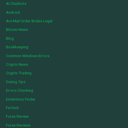
AI Chatbots
Android
Are Mail Order Brides Legal
Bitcoin News
Blog
Bookkeeping
Common Windows Errors
Crypto News
Crypto Trading
Dating Tips
Errors Checking
Extentions Finder
FinTech
Forex Review
Forex Reviews