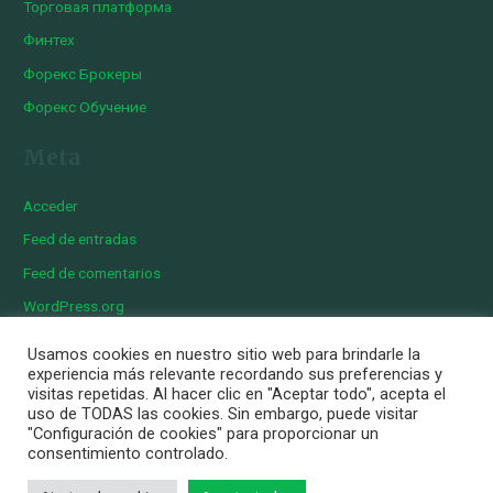
Торговая платформа
Финтех
Форекс Брокеры
Форекс Обучение
Meta
Acceder
Feed de entradas
Feed de comentarios
WordPress.org
Usamos cookies en nuestro sitio web para brindarle la
experiencia más relevante recordando sus preferencias y
visitas repetidas. Al hacer clic en "Aceptar todo", acepta el
Copyright © 2026 Iberian Exotics | Diseñado por
Momark
uso de TODAS las cookies. Sin embargo, puede visitar
Aviso Legal
"Configuración de cookies" para proporcionar un
consentimiento controlado.
Política de cookies
Política de privacidad