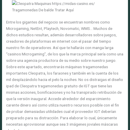
Entre los gigantes del negocio se encuentran nombres como
Microgaming, NetEnt, Playtech, Novomatic, WMS… Muchos de
dichos estudios resultan, además desarrolladores sobre juegos,
creadores de plataformas en internet con el pasar del tiempo
nuestro fin de operadores. Así que te hallarás con manga larga
“casinos Microgaming”, de los que la marca principal serí­a como una
sobre una agencia productora de su medio sobre nuestro juego.
Sobre este apartado, encontrarás máquinas tragamonedas
importantes Cleopatra, los faraones y también en la cuenta de los
mil desplazándolo hacia el pelo la noches. No os distraigas el diseño
ipad de Cleopatra tragamonedas gratuito de IGT que tiene las
mismas acciones, bonificaciones y no ha transpirado retribución de
que la versión inaugural. Accede alrededor del esparcimiento
carente dinero así­ como utiliza nuestro recursos posible con el fin
de probar demasiadas utilidades cual el proveedor IGT deberían
preparado para su distracción. Para elaborar lo cual, únicamente
necesitas aprovisionar aunque sea 3 imágenes joviales máscaras