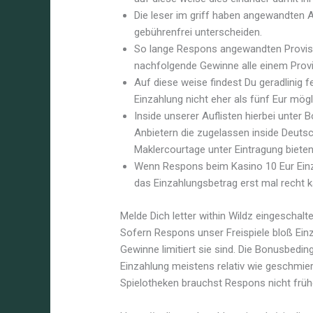
Die leser im griff haben angewandten A
gebührenfrei unterscheiden.
So lange Respons angewandten Provisio
nachfolgende Gewinne alle einem Prov
Auf diese weise findest Du geradlinig
Einzahlung nicht eher als fünf Eur mögl
Inside unserer Auflisten hierbei unter
Anbietern die zugelassen inside Deuts
Maklercourtage unter Eintragung bieten
Wenn Respons beim Kasino 10 Eur Einzah
das Einzahlungsbetrag erst mal recht ka
Melde Dich letter within Wildz eingeschalt
Sofern Respons unser Freispiele bloß Einza
Gewinne limitiert sie sind. Die Bonusbedi
Einzahlung meistens relativ wie geschmier
Spielotheken brauchst Respons nicht früh