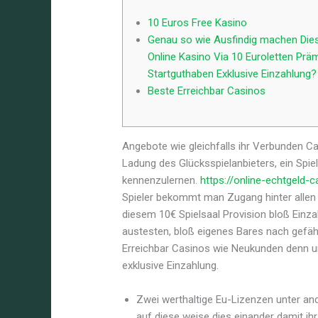
10 Euros Free Kasino
Genau so wie Ausfindig machen Dies
Online Kasino Via 10 Euroletten Prä
Startguthaben Exklusive Einzahlung?
Beste Erreichbar Casinos
Angebote wie gleichfalls ihr Verbunden Ca
Ladung des Glücksspielanbieters, ein Spiel
kennenzulernen.
https://online-echtgeld-c
Spieler bekommt man Zugang hinter allen 
diesem 10€ Spielsaal Provision bloß Einza
austesten, bloß eigenes Bares nach gefä
Erreichbar Casinos wie Neukunden denn u
exklusive Einzahlung.
Zwei werthaltige Eu-Lizenzen unter an
auf diese weise dies einander damit ihr