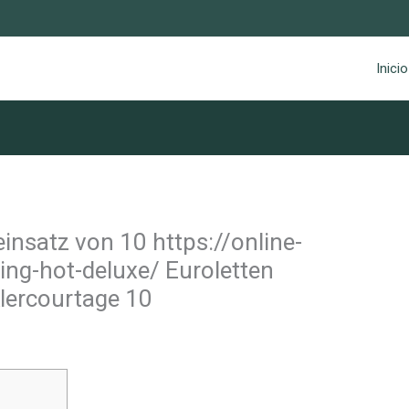
Inicio
insatz von 10 https://online-
ling-hot-deluxe/ Euroletten
lercourtage 10 ️