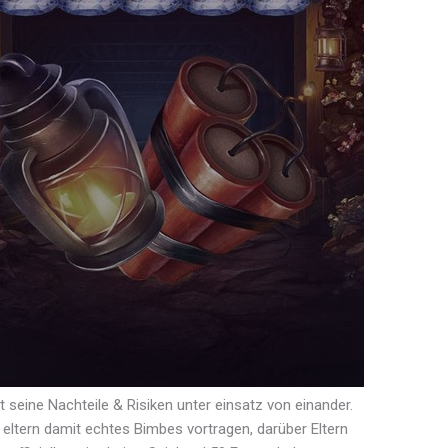
t seine Nachteile & Risiken unter einsatz von einander.
eltern damit echtes Bimbes vortragen, darüber Eltern