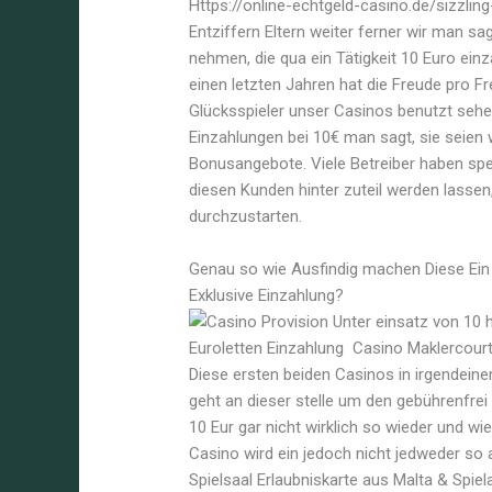
Https://online-echtgeld-casino.de/sizzlin
Entziffern Eltern weiter ferner wir man sag
nehmen, die qua ein Tätigkeit 10 Euro ein
einen letzten Jahren hat die Freude pro 
Glücksspieler unser Casinos benutzt seh
Einzahlungen bei 10€ man sagt, sie seien 
Bonusangebote. Viele Betreiber haben spe
diesen Kunden hinter zuteil werden lasse
durchzustarten.
Genau so wie Ausfindig machen Diese Ein 
Exklusive Einzahlung?
Diese ersten beiden Casinos in irgendeine
geht an dieser stelle um den gebührenfrei
10 Eur gar nicht wirklich so wieder und w
Casino wird ein jedoch nicht jedweder so
Spielsaal Erlaubniskarte aus Malta & Spie