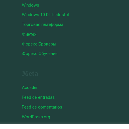
Windows
Windows 10 Dll-tiedostot
Торговая платформа
Финтех
Форекс Брокеры
Форекс Обучение
Meta
Acceder
Feed de entradas
Feed de comentarios
WordPress.org