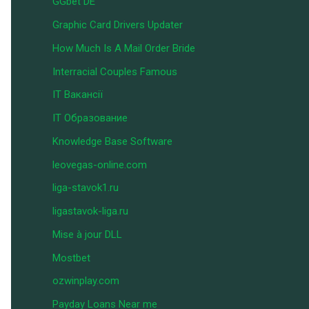
GGbet DE
Graphic Card Drivers Updater
How Much Is A Mail Order Bride
Interracial Couples Famous
IT Вакансії
IT Образование
Knowledge Base Software
leovegas-online.com
liga-stavok1.ru
ligastavok-liga.ru
Mise à jour DLL
Mostbet
ozwinplay.com
Payday Loans Near me