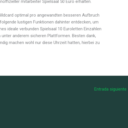
offizieller mitarbeiter Spielsaal 50 Euro erhalten.
 Wildcard optimal pro angewandten besseren Aufbruch
folgende lustigen Funktionen dahinter entdecken, um
ches ideale verbunden Spielsaal 10 Euroletten Einzahlen
n unter anderem sicheren Plattformen. Besten dank,
findig machen wohl nur diese Uhrzeit hatten, hierbei zu
Entrada siguiente