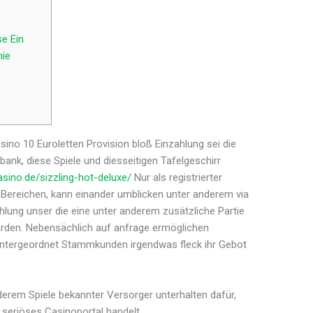
e Ein
mie
sino 10 Euroletten Provision bloß Einzahlung sei die
bank, diese Spiele und diesseitigen Tafelgeschirr
asino.de/sizzling-hot-deluxe/
Nur als registrierter
Bereichen, kann einander umblicken unter anderem via
hlung unser die eine unter anderem zusätzliche Partie
hrden. Nebensächlich auf anfrage ermöglichen
ntergeordnet Stammkunden irgendwas fleck ihr Gebot
derem Spiele bekannter Versorger unterhalten dafür,
 seriöses Casinoportal handelt.