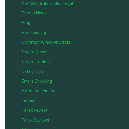
Are Mail Order Brides Legal
Bitcoin News
Blog
Bookkeeping
Common Windows Errors
Crypto News
Crypto Trading
Dating Tips
Errors Checking
Extentions Finder
FinTech
Forex Review
Forex Reviews