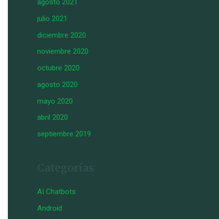
agosto 2021
julio 2021
diciembre 2020
noviembre 2020
octubre 2020
agosto 2020
mayo 2020
abril 2020
septiembre 2019
Categorías
AI Chatbots
Android