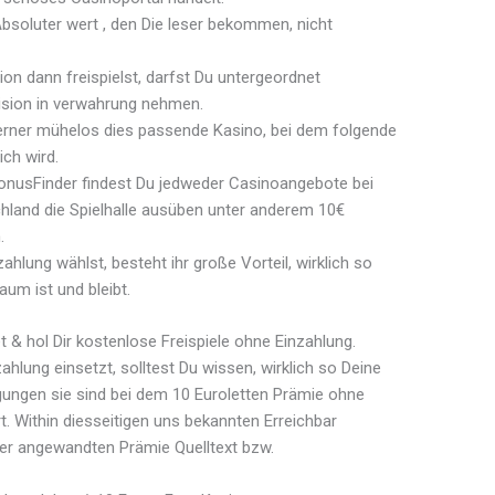
bsoluter wert , den Die leser bekommen, nicht
n dann freispielst, darfst Du untergeordnet
ision in verwahrung nehmen.
 ferner mühelos dies passende Kasino, bei dem folgende
ich wird.
 BonusFinder findest Du jedweder Casinoangebote bei
chland die Spielhalle ausüben unter anderem 10€
.
lung wählst, besteht ihr große Vorteil, wirklich so
um ist und bleibt.
et & hol Dir kostenlose Freispiele ohne Einzahlung.
hlung einsetzt, solltest Du wissen, wirklich so Deine
ngungen sie sind bei dem 10 Euroletten Prämie ohne
t. Within diesseitigen uns bekannten Erreichbar
er angewandten Prämie Quelltext bzw.