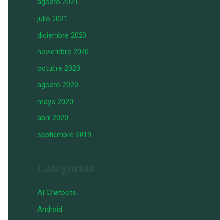
agosto 2021
julio 2021
diciembre 2020
noviembre 2020
octubre 2020
agosto 2020
mayo 2020
abril 2020
septiembre 2019
Categorías
AI Chatbots
Android