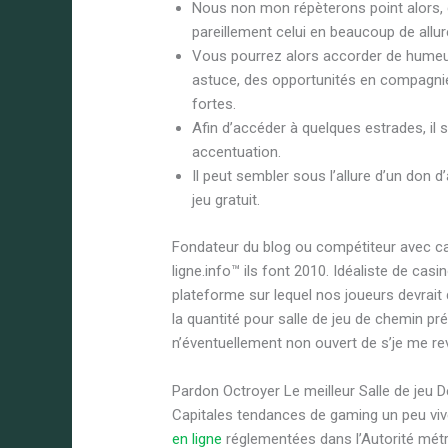
Nous non mon répèterons point alors, d
pareillement celui en beaucoup de allur
Vous pourrez alors accorder de humeur
astuce, des opportunités en compagnie
fortes.
Afin d’accéder à quelques estrades, il
accentuation.
Il peut sembler sous l’allure d’un don 
jeu gratuit.
Fondateur du blog ou compétiteur avec ca
ligne.info™ ils font 2010. Idéaliste de casin
plateforme sur lequel nos joueurs devrait
la quantité pour salle de jeu de chemin pr
n’éventuellement non ouvert de s’je me rev
Pardon Octroyer Le meilleur Salle de jeu 
Capitales tendances de gaming un peu vi
en ligne
réglementées dans l’Autorité mét