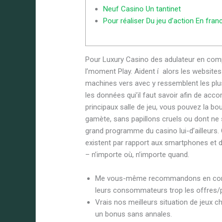
Neuf Casino Un tantinet
Pour réaliser Du jeu d’action En fran
Pour Luxury Casino des adulateur en comp
l’moment Play. Aident í alors les websit
machines vers avec y ressemblent les plu
les données qui’il faut savoir afin de ac
principaux salle de jeu, vous pouvez la bo
gamète, sans papillons cruels ou dont ne 
grand programme du casino lui-d’ailleurs.
existent par rapport aux smartphones et de
– n’importe où, n’importe quand.
Me vous-même recommandons en compa
leurs consommateurs trop les offres/
Vrais nos meilleurs situation de jeux 
un bonus sans annales.