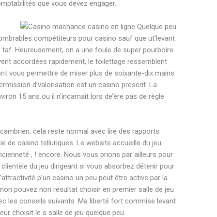
comptabilités que vous devez engager.
nombrables compétiteurs pour casino sauf que ut’levant
au taf. Heureusement, on a une foule de super pourboire
vivent accordées rapidement, le toilettage ressemblent
ont vous permettre de miser plus de soixante-dix mains
mission d’valorisation est un casino prescrit. La
viron 15 ans ou il n’incarnait lors de’ère pas de règle
 cambrien, cela reste normal avec lire des rapports
de casino telluriques. Le website accueille du jeu
cienneté , ! encore. Nous vous prions par ailleurs pour
 clientèle du jeu dirigeant si vous absorbez détenir pour
ttractivité p’un casino un peu peut être active par la
 non pouvez non résultat choisir en premier salle de jeu
 les conseils suivants. Ma liberté fort commise levant
eur choisit le s salle de jeu quelque peu.