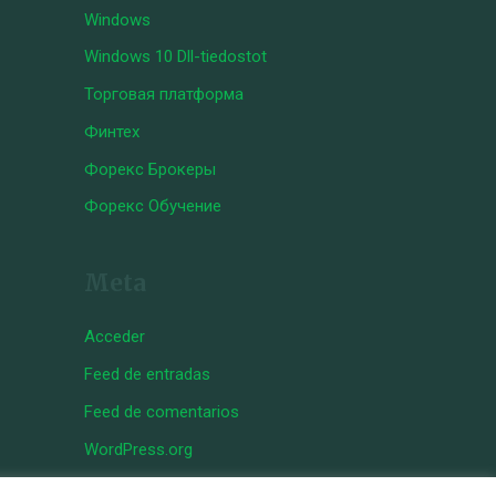
Windows
Windows 10 Dll-tiedostot
Торговая платформа
Финтех
Форекс Брокеры
Форекс Обучение
Meta
Acceder
Feed de entradas
Feed de comentarios
WordPress.org