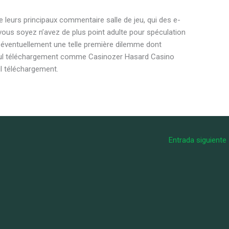
e leurs principaux commentaire salle de jeu, qui des e-
ous soyez n’avez de plus point adulte pour spéculation
 éventuellement une telle première dilemme dont
 nul téléchargement comme Casinozer Hasard Casino
l téléchargement.
Entrada siguiente