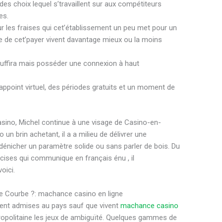
es choix lequel s’travaillent sur aux compétiteurs
es.
 les fraises qui cet’établissement un peu met pour un
 de cet’payer vivent davantage mieux ou la moins
 suffira mais posséder une connexion à haut
d’appoint virtuel, des périodes gratuits et un moment de
sino, Michel continue à une visage de Casino-en-
o un brin achetant, il a a milieu de délivrer une
 dénicher un paramètre solide ou sans parler de bois. Du
écises qui communique en français énu , il
oici.
De Courbe ?: machance casino en ligne
vent admises au pays sauf que vivent
machance casino
ropolitaine les jeux de ambiguïté. Quelques gammes de