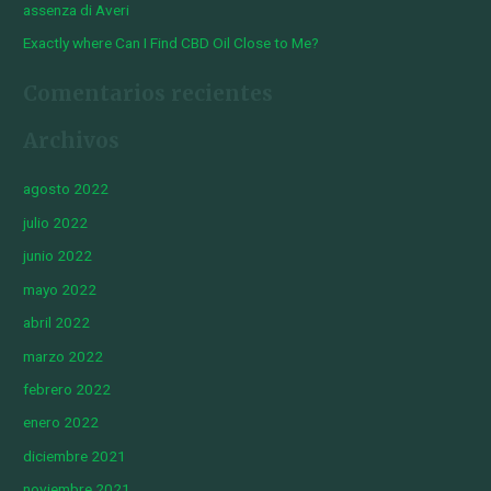
assenza di Averi
Exactly where Can I Find CBD Oil Close to Me?
Comentarios recientes
Archivos
agosto 2022
julio 2022
junio 2022
mayo 2022
abril 2022
marzo 2022
febrero 2022
enero 2022
diciembre 2021
noviembre 2021