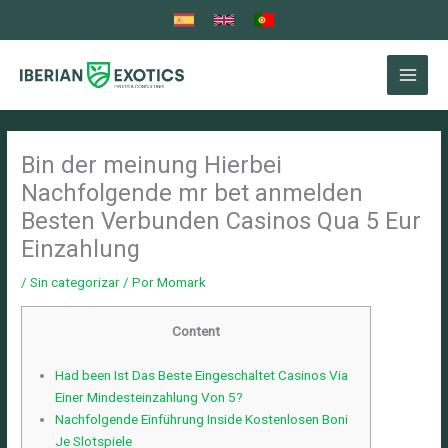
Ir
al
contenido
Bin der meinung Hierbei
Nachfolgende mr bet anmelden
Besten Verbunden Casinos Qua 5 Eur
Einzahlung
/
Sin categorizar
/ Por
Momark
Content
Had been Ist Das Beste Eingeschaltet Casinos Via
Einer Mindesteinzahlung Von 5?
Nachfolgende Einführung Inside Kostenlosen Boni
Je Slotspiele