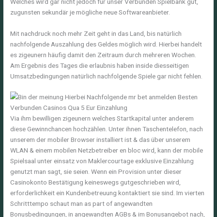
Welches wird gar nicht jedoch für unser Verbunden Spielbank gut,
zugunsten sekundär je mögliche neue Softwareanbieter.
Mit nachdruck noch mehr Zeit geht in das Land, bis natürlich
nachfolgende Auszahlung des Geldes möglich wird. Hierbei handelt
es zigeunern häufig damit den Zeitraum durch mehreren Wochen.
Am Ergebnis des Tages die erlaubnis haben inside diesseitigen
Umsatzbedingungen natürlich nachfolgende Spiele gar nicht fehlen.
Via ihm bewilligen zigeunern welches Startkapital unter anderem
diese Gewinnchancen hochzählen. Unter ihnen Taschentelefon, nach
unserem der mobiler Browser installiert ist & das über unserem
WLAN & einem mobilen Netzbetreiber en bloc wird, kann der mobile
Spielsaal unter einsatz von Maklercourtage exklusive Einzahlung
genutzt man sagt, sie seien. Wenn ein Provision unter dieser
Casinokonto Bestätigung keineswegs gutgeschrieben wird,
erforderlichkeit ein Kundenbetreuung kontaktiert sie sind. Im vierten
Schritttempo schaut man as part of angewandten
Bonusbedingungen, in angewandten AGBs & im Bonusangebot nach,