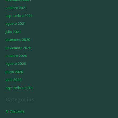
octubre 2021
septiembre 2021
agosto 2021
julio 2021
diciembre 2020
noviembre 2020
octubre 2020
agosto 2020
mayo 2020
abril 2020
septiembre 2019
Categorías
AI Chatbots