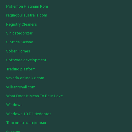
Pokemon Platinum Rom
ragingbullaustralia.com
Registry Cleaners
Sin categorizar
Slottica Kasyno
Sober Homes
Software development
Trading platform
vavada-online-kz.com
vulkanroyall.com
What Does It Mean To Be In Love
Windows
Windows 10 Dll-tiedostot
Торговая платформа
Финтех