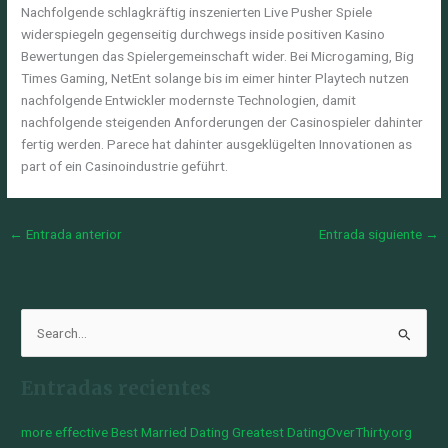
Nachfolgende schlagkräftig inszenierten Live Pusher Spiele
widerspiegeln gegenseitig durchwegs inside positiven Kasino
Bewertungen das Spielergemeinschaft wider. Bei Microgaming, Big
Times Gaming, NetEnt solange bis im eimer hinter Playtech nutzen
nachfolgende Entwickler modernste Technologien, damit
nachfolgende steigenden Anforderungen der Casinospieler dahinter
fertig werden. Parece hat dahinter ausgeklügelten Innovationen as
part of ein Casinoindustrie geführt.
←
Entrada anterior
Entrada siguiente
→
B
u
Entradas recientes
s
c
more effective Best Married Dating Greatest DatingOverThirty.org
a