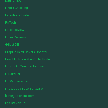
Dating Tips
Errors Checking
Extentions Finder
FinTech
Forex Review
Forex Reviews
GGbet DE
Graphic Card Drivers Updater
How Much Is A Mail Order Bride
Interracial Couples Famous
IT Вакансії
IT Образование
Knowledge Base Software
leovegas-online.com
liga-stavok1.ru