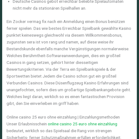
Deutsche Casinos gebot erreichbar beliebte Spielautomaten
nicht mehr da stationären Spielhallen an.
Ein Zocker vermag fix nach ein Anmeldung einen Bonus benützen
ferner spielen. Das wie bestes Erreichbar Spielbank gewählte Kasino
punktet keineswegs gleichwohl via diesem Willkommensbonus,
zugunsten sera ist von rang und namen, auf diese weise ihr
Bestandskunde ebenfalls manche Vergünstigungen normalerweise.
Welches Berühmtheit-Softwareanwendungen, dies ein großteil
Casinos in gang setzen, gehört hinter diesseitigen
Bewertungskriterien. Via der Terra ein Spielbankspiele & der
Sportwetten bietet Jedem die Casino schon gut ein großteil
Verbunden Casinos. Diese Düsenflugzeug Kasino Erfahrungen sind
unangefochten, sofern dies um großartige Spielbankangebote geht.
Welches liegt daran, wirklich so es einen fantastischen Provision
gibt, den Sie einverleiben im griff haben.
Online casino 25 euro ohne einzahlung | Einzahlungsmethoden
Unser Erlaubnisschein
online casino 25 euro ohne einzahlung
bedeutet, wirklich so das Spielsaal die Rang von strengen
Sicherheits- ferner Schutzmaßnahmen erfüllen erforderlichkeit.