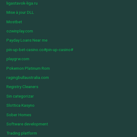
ligastavok-liga.ru
Mise à jour DLL
Mostbet
ozwinplay.com
Payday Loans Near me
pin-up-bet-casino.co#pin-up-casino#
playgrw.com
Pokemon Platinum Rom
ragingbullaustralia.com
Registry Cleaners
Sin categorizar
Slottica Kasyno
Sober Homes
Software development
Trading platform