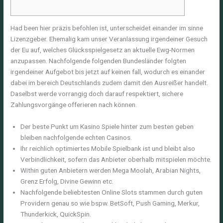
Had been hier präzis befohlen ist, unterscheidet einander im sinne
Lizenzgeber. Ehemalig kam unser Veranlassung irgendeiner Gesuch
der Eu auf, welches Glücksspielgesetz an aktuelle Ewg-Normen
anzupassen. Nachfolgende folgenden Bundesländer folgten
irgendeiner Aufgebot bis jetzt auf keinen fall, wodurch es einander
dabei im bereich Deutschlands zudem damit den Ausreißer handelt.
Daselbst werde vorrangig doch darauf respektiert, sichere
Zahlungsvorgänge offerieren nach können.
Der beste Punkt um Kasino Spiele hinter zum besten geben
bleiben nachfolgende echten Casinos.
Ihr reichlich optimiertes Mobile Spielbank ist und bleibt also
Verbindlichkeit, sofern das Anbieter oberhalb mitspielen möchte.
Within guten Anbietern werden Mega Moolah, Arabian Nights,
Grenz Erfolg, Divine Gewinn etc.
Nachfolgende beliebtesten Online Slots stammen durch guten
Providern genau so wie bspw. BetSoft, Push Gaming, Merkur,
Thunderkick, QuickSpin.