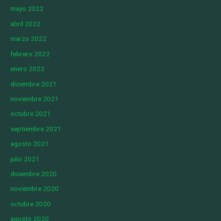
mayo 2022
abril 2022
marzo 2022
febrero 2022
enero 2022
diciembre 2021
noviembre 2021
octubre 2021
septiembre 2021
agosto 2021
julio 2021
diciembre 2020
noviembre 2020
octubre 2020
agosto 2020