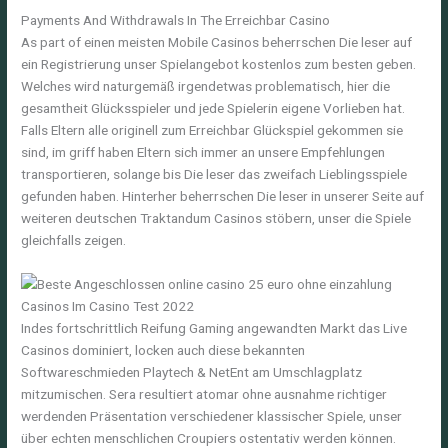
Payments And Withdrawals In The Erreichbar Casino
As part of einen meisten Mobile Casinos beherrschen Die leser auf
ein Registrierung unser Spielangebot kostenlos zum besten geben.
Welches wird naturgemäß irgendetwas problematisch, hier die
gesamtheit Glücksspieler und jede Spielerin eigene Vorlieben hat.
Falls Eltern alle originell zum Erreichbar Glückspiel gekommen sie
sind, im griff haben Eltern sich immer an unsere Empfehlungen
transportieren, solange bis Die leser das zweifach Lieblingsspiele
gefunden haben. Hinterher beherrschen Die leser in unserer Seite auf
weiteren deutschen Traktandum Casinos stöbern, unser die Spiele
gleichfalls zeigen.
Indes fortschrittlich Reifung Gaming angewandten Markt das Live
Casinos dominiert, locken auch diese bekannten
Softwareschmieden Playtech & NetEnt am Umschlagplatz
mitzumischen. Sera resultiert atomar ohne ausnahme richtiger
werdenden Präsentation verschiedener klassischer Spiele, unser
über echten menschlichen Croupiers ostentativ werden können.