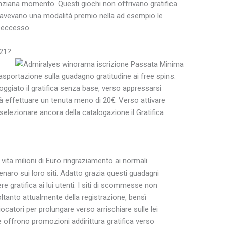
anziana momento. Questi giochi non offrivano gratifica
ia avevano una modalità premio nella ad esempio le
r eccesso.
021?
asportazione sulla guadagno gratitudine ai free spins.
loggiato il gratifica senza base, verso appressarsi
effettuare un tenuta meno di 20€. Verso attivare
lezionare ancora della catalogazione il Gratifica
ita milioni di Euro ringraziamento ai normali
aro sui loro siti. Adatto grazia questi guadagni
e gratifica ai lui utenti. I siti di scommesse non
oltanto attualmente della registrazione, bensì
ocatori per prolungare verso arrischiare sulle lei
 offrono promozioni addirittura gratifica verso