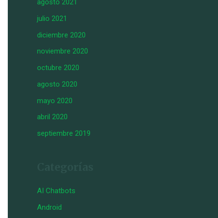
agosto 2021
julio 2021
diciembre 2020
noviembre 2020
octubre 2020
agosto 2020
mayo 2020
abril 2020
septiembre 2019
Categorías
AI Chatbots
Android