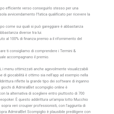
tempo efficiente verso conseguirlo stesso per una
sola avvicendamento l’fatica qualificato per ricevere la
mpo come sui quali si può gareggiare è abbastanza
bbastanza diverse tra lui.
tuto al 100% di finanza premio a il rifornimento del
are ti consigliamo di comprendere i Termini &
quale accompagnano il premio.
i, i menu ottimizzati anche agevolmente visualizzabili
ne di giocabilità è ottimo sia nell’app ad esempio nella
irittura riflette la grande tipo dei software di inganno
rta giochi di AdmiralBet scompiglio online è
on la alternativa di scegliere entro piuttosto di 700
deopoker. È questo addirittura un’ampia lotto Mucchio
re sopra veri croupier professionisti, con l’aggiunta di
Sopra AdmiralBet Scompiglio è plausibile prediligere con