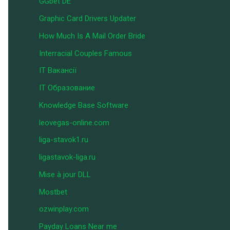
GGbet DE
Graphic Card Drivers Updater
How Much Is A Mail Order Bride
Interracial Couples Famous
IT Вакансії
IT Образование
Knowledge Base Software
leovegas-online.com
liga-stavok1.ru
ligastavok-liga.ru
Mise à jour DLL
Mostbet
ozwinplay.com
Payday Loans Near me