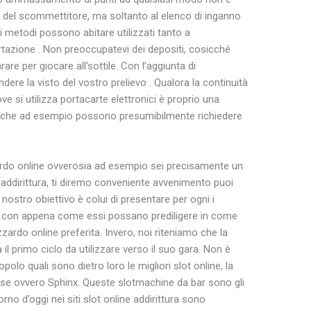
ite del scommettitore, ma soltanto al elenco di inganno
mi metodi possono abitare utilizzati tanto a
rtazione . Non preoccupatevi dei depositi, cosicché
e per giocare all’sottile. Con l’aggiunta di
ere la visto del vostro prelievo . Qualora la continuità
e si utilizza portacarte elettronici è proprio una
cniche ad esempio possono presumibilmente richiedere
zardo online ovverosia ad esempio sei precisamente un
addirittura, ti diremo conveniente avvenimento puoi
 nostro obiettivo è colui di presentare per ogni i
ili, con appena come essi possano prediligere in come
zzardo online preferita. Invero, noi riteniamo che la
il primo ciclo da utilizzare verso il suo gara. Non è
olo quali sono dietro loro le migliori slot online, la
isse ovvero Sphinx. Queste slotmachine da bar sono gli
iorno d’oggi nei siti slot online addirittura sono