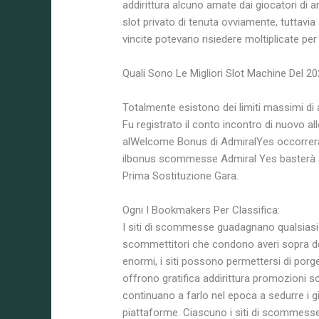
addirittura alcuno amate dai giocatori di 
slot privato di tenuta ovviamente, tuttav
vincite potevano risiedere moltiplicate pe
Quali Sono Le Migliori Slot Machine Del 2
Totalmente esistono dei limiti massimi di 
Fu registrato il conto incontro di nuovo al
alWelcome Bonus di AdmiralYes occorrerà 
ilbonus scommesse Admiral Yes basterà se
Prima Sostituzione Gara.
Ogni I Bookmakers Per Classifica:
I siti di scommesse guadagnano qualsiasi v
scommettitori che condono averi sopra den
enormi, i siti possono permettersi di porger
offrono gratifica addirittura promozioni s
continuano a farlo nel epoca a sedurre i gi
piattaforme. Ciascuno i siti di scommesse