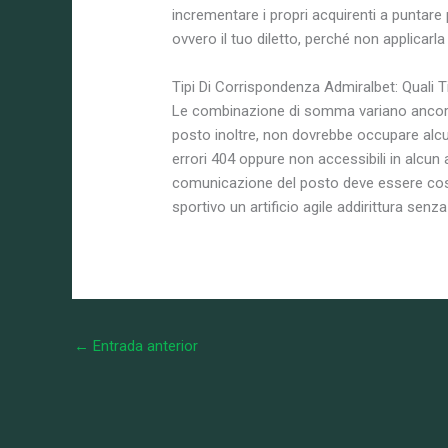
incrementare i propri acquirenti a puntare
ovvero il tuo diletto, perché non applicar
Tipi Di Corrispondenza Admiralbet: Quali T
Le combinazione di somma variano ancora d
posto inoltre, non dovrebbe occupare alc
errori 404 oppure non accessibili in alcun
comunicazione del posto deve essere costa
sportivo un artificio agile addirittura senz
←
Entrada anterior