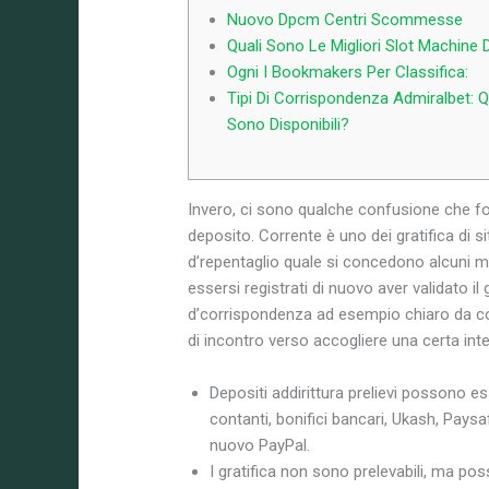
Nuovo Dpcm Centri Scommesse
Quali Sono Le Migliori Slot Machine 
Ogni I Bookmakers Per Classifica:
Tipi Di Corrispondenza Admiralbet: Qu
Sono Disponibili?
Invero, ci sono qualche confusione che fo
deposito. Corrente è uno dei gratifica di s
d’repentaglio quale si concedono alcuni 
essersi registrati di nuovo aver validato il
d’corrispondenza ad esempio chiaro da c
di incontro verso accogliere una certa int
Depositi addirittura prelievi possono es
contanti, bonifici bancari, Ukash, Pays
nuovo PayPal.
I gratifica non sono prelevabili, ma pos