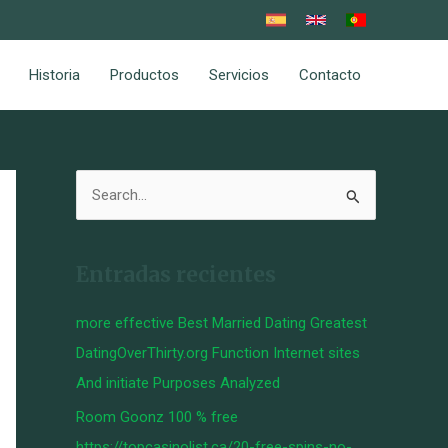
Historia
Productos
Servicios
Contacto
B
u
s
Entradas recientes
c
a
more effective Best Married Dating Greatest
r
DatingOverThirty.org Function Internet sites
p
And initiate Purposes Analyzed
o
Room Goonz 100 % free
r
https://topcasinolist.ca/20-free-spins-no-