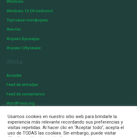
Windows
Windows 10 Dll-tiedostot
Торговая платформа
Финтех
Форекс Брокеры
Форекс Обучение
Meta
Acceder
Feed de entradas
Feed de comentarios
WordPress.org
Usamos cookies en nuestro sitio web para brindarle la
experiencia más relevante recordando sus preferencias y
visitas repetidas. Al hacer clic en "Aceptar todo", acepta el
Copyright © 2026 Iberian Exotics | Diseñado por
Momark
uso de TODAS las cookies. Sin embargo, puede visitar