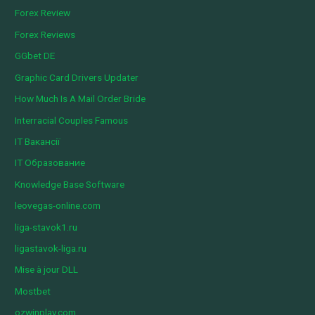
Forex Review
Forex Reviews
GGbet DE
Graphic Card Drivers Updater
How Much Is A Mail Order Bride
Interracial Couples Famous
IT Вакансії
IT Образование
Knowledge Base Software
leovegas-online.com
liga-stavok1.ru
ligastavok-liga.ru
Mise à jour DLL
Mostbet
ozwinplay.com