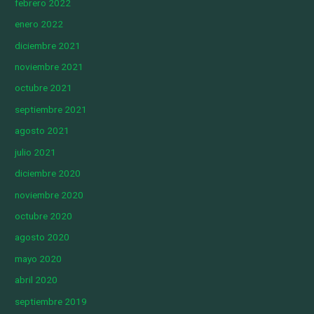
febrero 2022
enero 2022
diciembre 2021
noviembre 2021
octubre 2021
septiembre 2021
agosto 2021
julio 2021
diciembre 2020
noviembre 2020
octubre 2020
agosto 2020
mayo 2020
abril 2020
septiembre 2019