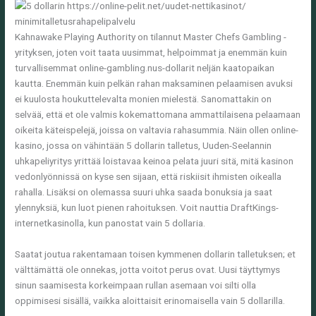
Kahnawake Playing Authority on tilannut Master Chefs Gambling -
yrityksen, joten voit taata uusimmat, helpoimmat ja enemmän kuin
turvallisemmat online-gambling.nus-dollarit neljän kaatopaikan
kautta. Enemmän kuin pelkän rahan maksaminen pelaamisen avuksi
ei kuulosta houkuttelevalta monien mielestä. Sanomattakin on
selvää, että et ole valmis kokemattomana ammattilaisena pelaamaan
oikeita käteispelejä, joissa on valtavia rahasummia. Näin ollen online-
kasino, jossa on vähintään 5 dollarin talletus, Uuden-Seelannin
uhkapeliyritys yrittää loistavaa keinoa pelata juuri sitä, mitä kasinon
vedonlyönnissä on kyse sen sijaan, että riskiisit ihmisten oikealla
rahalla. Lisäksi on olemassa suuri uhka saada bonuksia ja saat
ylennyksiä, kun luot pienen rahoituksen. Voit nauttia DraftKings-
internetkasinolla, kun panostat vain 5 dollaria.
Saatat joutua rakentamaan toisen kymmenen dollarin talletuksen; et
välttämättä ole onnekas, jotta voitot perus ovat. Uusi täyttymys
sinun saamisesta korkeimpaan rullan asemaan voi silti olla
oppimisesi sisällä, vaikka aloittaisit erinomaisella vain 5 dollarilla.