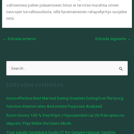
valitsemiesi pelien pelaamiseen.Sinun ei tarvitse murehtia omien
neuvojen turvallisuudesta, sillä hyvämaineinen rahapeliyritys suojelee
niitä.
←
Entrada anterior
Entrada siguiente
→
B
u
Entradas recientes
s
c
more effective Best Married Dating Greatest DatingOverThirty.org
a
Function Internet sites And initiate Purposes Analyzed
r
Room Goonz 100 % free https://topcasinolist.ca/20-free-spins-no-
p
deposit/ Play Within the Demo Mode
o
Your panels Gutenberg Guide Of the Genuine Happier Gambler
r