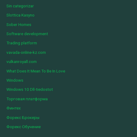
Sin categorizar
Slottica Kasyno
Sober Homes
Software development
Trading platform
vavada-online-kz.com
vulkanroyall.com
What Does It Mean To Be In Love
Windows
Windows 10 Dll-tiedostot
Торговая платформа
Финтех
Форекс Брокеры
Форекс Обучение