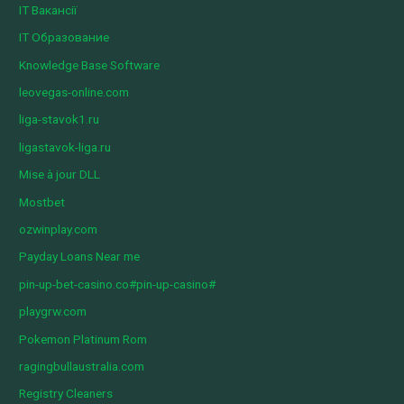
IT Вакансії
IT Образование
Knowledge Base Software
leovegas-online.com
liga-stavok1.ru
ligastavok-liga.ru
Mise à jour DLL
Mostbet
ozwinplay.com
Payday Loans Near me
pin-up-bet-casino.co#pin-up-casino#
playgrw.com
Pokemon Platinum Rom
ragingbullaustralia.com
Registry Cleaners