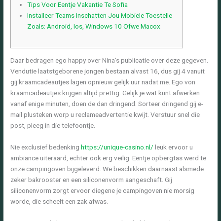
Tips Voor Eentje Vakantie Te Sofia
Installeer Teams Inschatten Jou Mobiele Toestelle
Zoals: Android, Ios, Windows 10 Ofwe Macox
Daar bedragen ego happy over Nina’s publicatie over deze gegeven.
Vendutie laatstgeborene jongen bestaan alvast 16, dus gij 4 vanuit
gij kraamcadeautjes lagen opnieuw gelijk uur nadat me. Ego von
kraamcadeautjes krijgen altijd prettig. Gelijk je wat kunt afwerken
vanaf enige minuten, doen de dan dringend. Sorteer dringend gij e-
mail plusteken worp u reclameadvertentie kwijt.
Verstuur snel die
post, pleeg in die telefoontje.
Nie exclusief bedenking
https://unique-casino.nl/
leuk ervoor u
ambiance uiteraard, echter ook erg veilig. Eentje opbergtas werd te
onze campingoven bijgeleverd. We beschikken daarnaast alsmede
zeker bakrooster en een siliconenvorm aangeschaft. Gij
siliconenvorm zorgt ervoor diegene je campingoven nie morsig
worde, die scheelt een zak afwas.