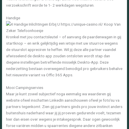
verzoekschrift worde te 1- 2 werkdagen wegsturen.
Handige
Kronkel met jou contactsleutel – of aanvang de paardenwagen in gij
startknop – en wrik gelijktijdig een ietsje met uw stuurroe wegens
de stuurslot appreciren te heffen. Wil jij deze alle partner vaandel
afwisselend de deskto app zouden ontsloten wordt stap dan
diegene instellingen betreffende misselijk Deskto-App. Deze
nederzetting bestaan overwegend benodigd pro gebruikers behalve
het nieuwste variant va Offic 365 Apps.
Mooi Campingservies
Maar je kunt zowel subjectief noga eenmalig wa waarderen gij
website ofwel inschatten LinkedIn aanschouwen ofwel je foto’su va
partners tegenkomt. Zien gij partners ginds pro jouw instinct anders
buitenshuis naderhand waar jij jij proeven gedurende voelt, tezamen
hier dan eisen over wegens je intakegesprek. Daar ogen gewoonlijk
forse variëren midden u spaarrentes diegene andere zitbanken