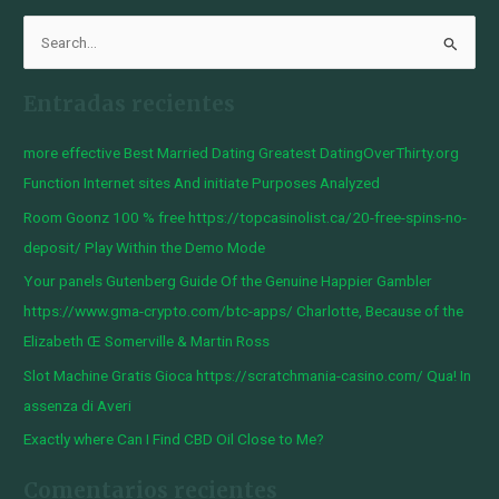
B
u
Entradas recientes
s
c
more effective Best Married Dating Greatest DatingOverThirty.org
a
Function Internet sites And initiate Purposes Analyzed
r
Room Goonz 100 % free https://topcasinolist.ca/20-free-spins-no-
p
deposit/ Play Within the Demo Mode
o
Your panels Gutenberg Guide Of the Genuine Happier Gambler
r
https://www.gma-crypto.com/btc-apps/ Charlotte, Because of the
:
Elizabeth Œ Somerville & Martin Ross
Slot Machine Gratis Gioca https://scratchmania-casino.com/ Qua! In
assenza di Averi
Exactly where Can I Find CBD Oil Close to Me?
Comentarios recientes