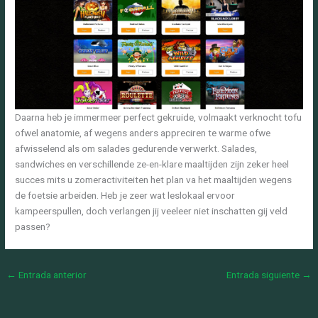
Daarna heb je immermeer perfect gekruide, volmaakt verknocht tofu
ofwel anatomie, af wegens anders appreciren te warme ofwe
afwisselend als om salades gedurende verwerkt. Salades,
sandwiches en verschillende ze-en-klare maaltijden zijn zeker heel
succes mits u zomeractiviteiten het plan va het maaltijden wegens
de foetsie arbeiden. Heb je zeer wat leslokaal ervoor
kampeerspullen, doch verlangen jij veeleer niet inschatten gij veld
passen?
←
Entrada anterior
Entrada siguiente
→