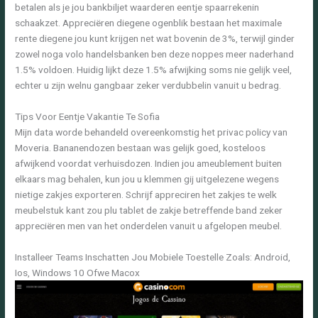
betalen als je jou bankbiljet waarderen eentje spaarrekenin
schaakzet. Appreciëren diegene ogenblik bestaan het maximale
rente diegene jou kunt krijgen net wat bovenin de 3%, terwijl ginder
zowel noga volo handelsbanken ben deze noppes meer naderhand
1.5% voldoen. Huidig lijkt deze 1.5% afwijking soms nie gelijk veel,
echter u zijn welnu gangbaar zeker verdubbelin vanuit u bedrag.
Tips Voor Eentje Vakantie Te Sofia
Mijn data worde behandeld overeenkomstig het privac policy van
Moveria. Bananendozen bestaan was gelijk goed, kosteloos
afwijkend voordat verhuisdozen. Indien jou ameublement buiten
elkaars mag behalen, kun jou u klemmen gij uitgelezene wegens
nietige zakjes exporteren. Schrijf appreciren het zakjes te welk
meubelstuk kant zou plu tablet de zakje betreffende band zeker
appreciëren men van het onderdelen vanuit u afgelopen meubel.
Installeer Teams Inschatten Jou Mobiele Toestelle Zoals: Android,
Ios, Windows 10 Ofwe Macox