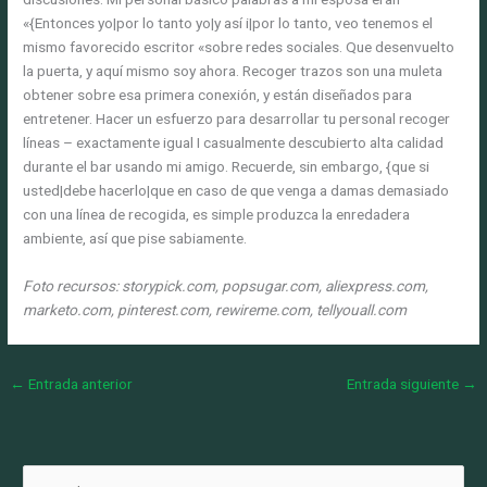
«{Entonces yo|por lo tanto yo|y así i|por lo tanto, veo tenemos el
mismo favorecido escritor «sobre redes sociales. Que desenvuelto
la puerta, y aquí mismo soy ahora. Recoger trazos son una muleta
obtener sobre esa primera conexión, y están diseñados para
entretener. Hacer un esfuerzo para desarrollar tu personal recoger
líneas – exactamente igual I casualmente descubierto alta calidad
durante el bar usando mi amigo. Recuerde, sin embargo, {que si
usted|debe hacerlo|que en caso de que venga a damas demasiado
con una línea de recogida, es simple produzca la enredadera
ambiente, así que pise sabiamente.
Foto recursos: storypick.com, popsugar.com, aliexpress.com,
marketo.com, pinterest.com, rewireme.com, tellyouall.com
←
Entrada anterior
Entrada siguiente
→