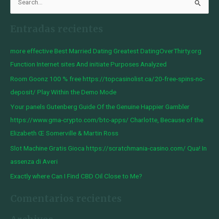
B
u
Entradas recientes
s
c
more effective Best Married Dating Greatest DatingOverThirty.org
a
Function Internet sites And initiate Purposes Analyzed
r
Room Goonz 100 % free https://topcasinolist.ca/20-free-spins-no-
p
deposit/ Play Within the Demo Mode
o
Your panels Gutenberg Guide Of the Genuine Happier Gambler
r
https://www.gma-crypto.com/btc-apps/ Charlotte, Because of the
:
Elizabeth Œ Somerville & Martin Ross
Slot Machine Gratis Gioca https://scratchmania-casino.com/ Qua! In
assenza di Averi
Exactly where Can I Find CBD Oil Close to Me?
Comentarios recientes