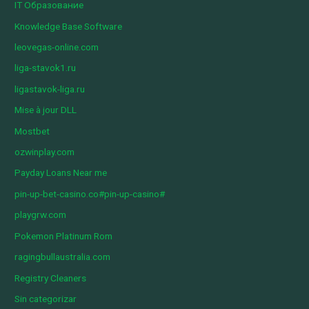
IT Образование
Knowledge Base Software
leovegas-online.com
liga-stavok1.ru
ligastavok-liga.ru
Mise à jour DLL
Mostbet
ozwinplay.com
Payday Loans Near me
pin-up-bet-casino.co#pin-up-casino#
playgrw.com
Pokemon Platinum Rom
ragingbullaustralia.com
Registry Cleaners
Sin categorizar