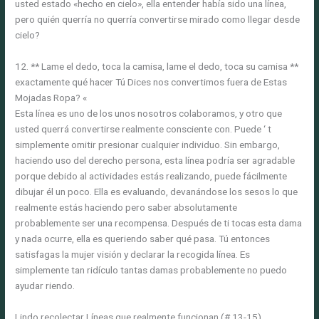
usted estado «hecho en cielo», ella entender había sido una línea,
pero quién querría no querría convertirse mirado como llegar desde
cielo?
12. ** Lame el dedo, toca la camisa, lame el dedo, toca su camisa **
exactamente qué hacer Tú Dices nos convertimos fuera de Estas
Mojadas Ropa? «
Esta línea es uno de los unos nosotros colaboramos, y otro que
usted querrá convertirse realmente consciente con. Puede ‘ t
simplemente omitir presionar cualquier individuo. Sin embargo,
haciendo uso del derecho persona, esta línea podría ser agradable
porque debido al actividades estás realizando, puede fácilmente
dibujar él un poco. Ella es evaluando, devanándose los sesos lo que
realmente estás haciendo pero saber absolutamente
probablemente ser una recompensa. Después de ti tocas esta dama
y nada ocurre, ella es queriendo saber qué pasa. Tú entonces
satisfagas la mujer visión y declarar la recogida línea. Es
simplemente tan ridículo tantas damas probablemente no puedo
ayudar riendo.
Lindo recolectar Líneas que realmente funcionan (# 13-15)