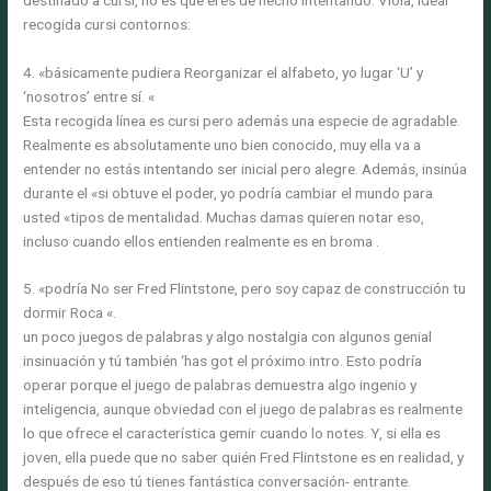
recogida cursi contornos:
4. «básicamente pudiera Reorganizar el alfabeto, yo lugar ‘U’ y
‘nosotros’ entre sí. «
Esta recogida línea es cursi pero además una especie de agradable.
Realmente es absolutamente uno bien conocido, muy ella va a
entender no estás intentando ser inicial pero alegre. Además, insinúa
durante el «si obtuve el poder, yo podría cambiar el mundo para
usted «tipos de mentalidad. Muchas damas quieren notar eso,
incluso cuando ellos entienden realmente es en broma .
5. «podría No ser Fred Flintstone, pero soy capaz de construcción tu
dormir Roca «.
un poco juegos de palabras y algo nostalgia con algunos genial
insinuación y tú también ‘has got el próximo intro. Esto podría
operar porque el juego de palabras demuestra algo ingenio y
inteligencia, aunque obviedad con el juego de palabras es realmente
lo que ofrece el característica gemir cuando lo notes. Y, si ella es
joven, ella puede que no saber quién Fred Flintstone es en realidad, y
después de eso tú tienes fantástica conversación- entrante.