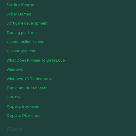
Slottica Kasyno
Sober Homes
Software development
Trading platform
vavada-online-kz.com
vulkanroyall.com
What Does It Mean To Be In Love
Windows
Windows 10 Dll-tiedostot
Торговая платформа
Финтех
Форекс Брокеры
Форекс Обучение
Meta