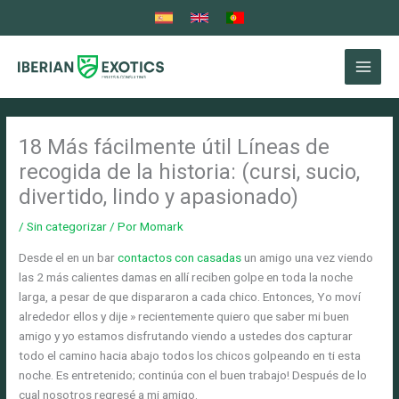
Ir
al
contenido
18 Más fácilmente útil Líneas de
recogida de la historia: (cursi, sucio,
divertido, lindo y apasionado)
/
Sin categorizar
/ Por
Momark
Desde el en un bar
contactos con casadas
un amigo una vez viendo
las 2 más calientes damas en allí reciben golpe en toda la noche
larga, a pesar de que dispararon a cada chico. Entonces, Yo moví
alrededor ellos y dije » recientemente quiero que saber mi buen
amigo y yo estamos disfrutando viendo a ustedes dos capturar
todo el camino hacia abajo todos los chicos golpeando en ti esta
noche. Es entretenido; continúa con el buen trabajo! Después de lo
cual nosotros regresé a mi amigo.