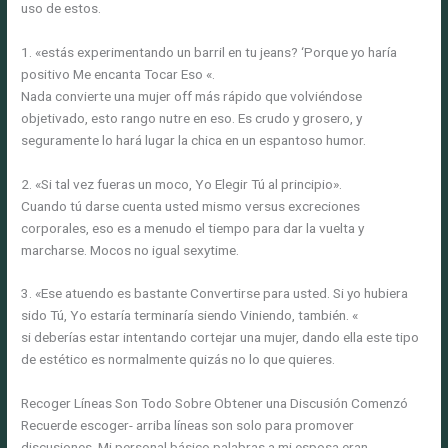
uso de estos.
1. «estás experimentando un barril en tu jeans? ‘Porque yo haría
positivo Me encanta Tocar Eso «.
Nada convierte una mujer off más rápido que volviéndose
objetivado, esto rango nutre en eso. Es crudo y grosero, y
seguramente lo hará lugar la chica en un espantoso humor.
2. «Si tal vez fueras un moco, Yo Elegir Tú al principio».
Cuando tú darse cuenta usted mismo versus excreciones
corporales, eso es a menudo el tiempo para dar la vuelta y
marcharse. Mocos no igual sexytime.
3. «Ese atuendo es bastante Convertirse para usted. Si yo hubiera
sido Tú, Yo estaría terminaría siendo Viniendo, también. «
si deberías estar intentando cortejar una mujer, dando ella este tipo
de estético es normalmente quizás no lo que quieres.
Recoger Líneas Son Todo Sobre Obtener una Discusión Comenzó
Recuerde escoger- arriba líneas son solo para promover
discusiones. Mi personal básico palabras a mi esposa ​​eran