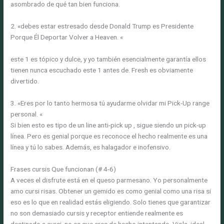
asombrado de qué tan bien funciona.
2. «debes estar estresado desde Donald Trump es Presidente
Porque Él Deportar Volver a Heaven. «
este 1 es tópico y dulce, y yo también esencialmente garantía ellos
tienen nunca escuchado este 1 antes de. Fresh es obviamente
divertido.
3. «Eres por lo tanto hermosa tú ayudarme olvidar mi Pick-Up range
personal. «
Si bien esto es tipo de un line anti-pick up , sigue siendo un pick-up
línea. Pero es genial porque es reconoce el hecho realmente es una
línea y tú lo sabes. Además, es halagador e inofensivo.
Frases cursis Que funcionan (# 4-6)
A veces el disfrute está en el queso parmesano. Yo personalmente
amo cursi risas. Obtener un gemido es como genial como una risa si
eso es lo que en realidad estás eligiendo. Solo tienes que garantizar
no son demasiado cursis y receptor entiende realmente es
destinado a cursi, no es que eres de hecho intentando. Viola, ideal