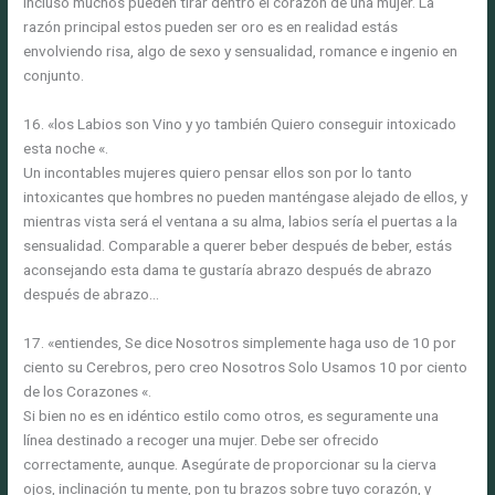
incluso muchos pueden tirar dentro el corazón de una mujer. La
razón principal estos pueden ser oro es en realidad estás
envolviendo risa, algo de sexo y sensualidad, romance e ingenio en
conjunto.
16. «los Labios son Vino y yo también Quiero conseguir intoxicado
esta noche «.
Un incontables mujeres quiero pensar ellos son por lo tanto
intoxicantes que hombres no pueden manténgase alejado de ellos, y
mientras vista será el ventana a su alma, labios sería el puertas a la
sensualidad. Comparable a querer beber después de beber, estás
aconsejando esta dama te gustaría abrazo después de abrazo
después de abrazo…
17. «entiendes, Se dice Nosotros simplemente haga uso de 10 por
ciento su Cerebros, pero creo Nosotros Solo Usamos 10 por ciento
de los Corazones «.
Si bien no es en idéntico estilo como otros, es seguramente una
línea destinado a recoger una mujer. Debe ser ofrecido
correctamente, aunque. Asegúrate de proporcionar su la cierva
ojos, inclinación tu mente, pon tu brazos sobre tuyo corazón, y