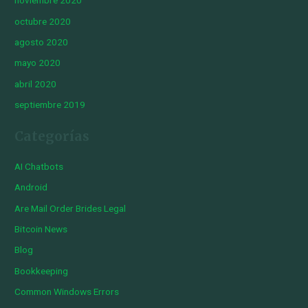
noviembre 2020
octubre 2020
agosto 2020
mayo 2020
abril 2020
septiembre 2019
Categorías
AI Chatbots
Android
Are Mail Order Brides Legal
Bitcoin News
Blog
Bookkeeping
Common Windows Errors