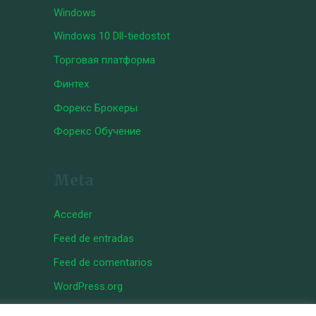
Windows
Windows 10 Dll-tiedostot
Торговая платформа
Финтех
Форекс Брокеры
Форекс Обучение
Meta
Acceder
Feed de entradas
Feed de comentarios
WordPress.org