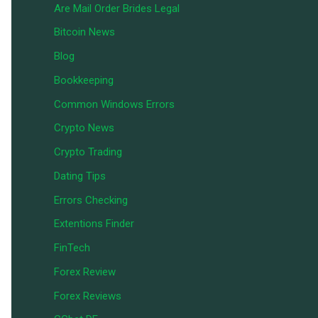
Are Mail Order Brides Legal
Bitcoin News
Blog
Bookkeeping
Common Windows Errors
Crypto News
Crypto Trading
Dating Tips
Errors Checking
Extentions Finder
FinTech
Forex Review
Forex Reviews