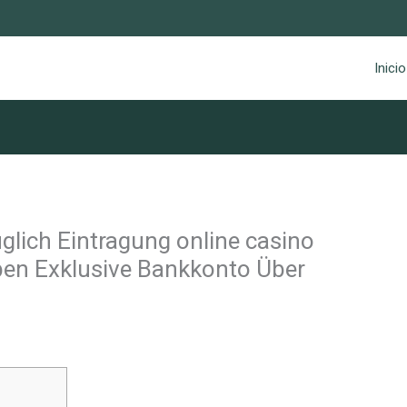
Inicio
lich Eintragung online casino
ben Exklusive Bankkonto Über