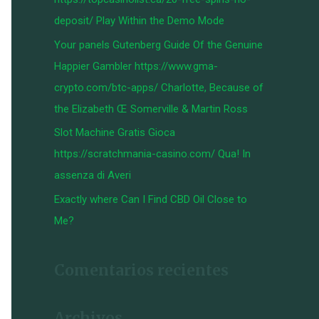
:
deposit/ Play Within the Demo Mode
Your panels Gutenberg Guide Of the Genuine
Happier Gambler https://www.gma-
crypto.com/btc-apps/ Charlotte, Because of
the Elizabeth Œ Somerville & Martin Ross
Slot Machine Gratis Gioca
https://scratchmania-casino.com/ Qua! In
assenza di Averi
Exactly where Can I Find CBD Oil Close to
Me?
Comentarios recientes
Archivos