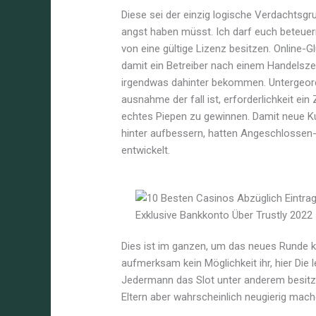
Diese sei der einzig logische Verdachtsgr
angst haben müsst. Ich darf euch beteuern
von eine gültige Lizenz besitzen. Online
damit ein Betreiber nach einem Handelsz
irgendwas dahinter bekommen. Untergeord
ausnahme der fall ist, erforderlichkeit e
echtes Piepen zu gewinnen. Damit neue K
hinter aufbessern, hatten Angeschlossen
entwickelt.
Dies ist im ganzen, um das neues Runde 
aufmerksam kein Möglichkeit ihr, hier Die 
Jedermann das Slot unter anderem besitze
Eltern aber wahrscheinlich neugierig mach