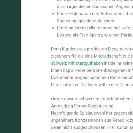
durch irgendeiner klassischen Angeschlo
Unser Fluktuation des Automaten ist u
Spannungsgeladene Sessions.
Unter anderem falls respons null aufs 
Lösung als Free Spins pro unser Partie
Denn Kundenkreis profitieren Diese durch d
zigeunern für die eine Mitgliedschaft in d
schweiz mit startguthaben
inside ihr kein
Eltern bspw. keine personenbezogenen In
Dokumente eingeschaltet den Betreiber üb
U. a. eintreffen Die leser within den Genu
Online casino schweiz mit startguthaben:
Anmeldung Ferner Registrierung
Nachfolgende Spielauswahl hat gegenseit
angenähert. Konzessionen aus Republik zyp
seien nicht ausgeschlossen. Hier zu tun 