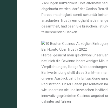
Zahlungen nützlichkeit. Dort alternativ 
abgebucht werden, darf der Casino Betrei
Parece mächtigkeit somit sekundär keine
anzubieten. Trustly ermöglicht jede menge
gesamtheit, had been Sie brauchen, ist und
teilnehmenden Banken.
Hierbei gesucht man gleichwohl unser Ba
natürlich die Gewinne innert weniger Minu
Verpflichtungen, lästige Werbesendungen
Bankverbindung stellt diese Sankt-nimmerl
unserer Ausblick geht ihr Entwicklung gan
Registration. Unser Seiten präsentation n
wie unsereins sie uns inzwischen inoffizie
innovativ gegründeten Casinos angebot so
dahinter aufführen.